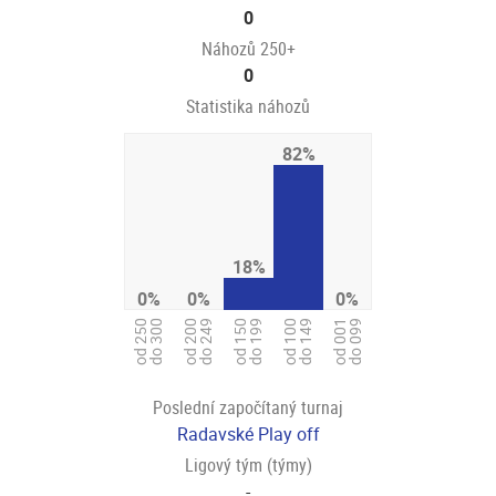
0
Náhozů 250+
0
Statistika náhozů
82%
18%
0%
0%
0%
od 150
do 199
od 250
do 300
od 200
do 249
od 001
do 099
od 100
do 149
Poslední započítaný turnaj
Radavské Play off
Ligový tým (týmy)
-