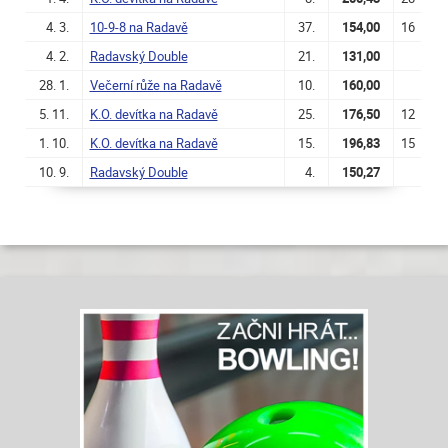
4. 3.
10-9-8 na Radavě
37.
154,00
16
4. 2.
Radavský Double
21.
131,00
28. 1.
Večerní růže na Radavě
10.
160,00
5. 11.
K.O. devítka na Radavě
25.
176,50
12
1. 10.
K.O. devítka na Radavě
15.
196,83
15
10. 9.
Radavský Double
4.
150,27