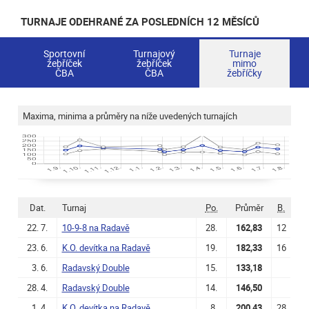
TURNAJE ODEHRANÉ ZA POSLEDNÍCH 12 MĚSÍCŮ
Sportovní
Turnajový
Turnaje
žebříček
žebříček
mimo
ČBA
ČBA
žebříčky
Maxima, minima a průměry na níže uvedených turnajích
Dat.
Turnaj
Po.
Průměr
B.
22. 7.
10-9-8 na Radavě
28.
162,83
12
23. 6.
K.O. devítka na Radavě
19.
182,33
16
3. 6.
Radavský Double
15.
133,18
28. 4.
Radavský Double
14.
146,50
1. 4.
K.O. devítka na Radavě
8.
200,43
28