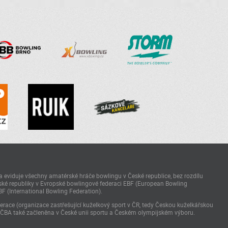
 eviduje všechny amatérské hráče bowlingu v České republice, bez rozdílu
ké republiky v Evropské bowlingové federaci EBF (European Bowling
BF (International Bowling Federation).
race (organizace zastřešující kuželkový sport v ČR, tedy Českou kuželkářskou
 ČBA také začleněna v České unii sportu a Českém olympijském výboru.