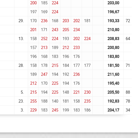
200
185
224
203,00
197
169
224
196,67
29.
170
236
168
203
202
181
193,33
72
201
171
243
205
234
210,80
13.
158
252
224
193
202
224
208,83
64
157
213
189
212
233
200,80
196
168
183
196
176
183,80
28.
158
178
215
184
177
177
181,50
71
189
247
194
192
236
211,60
212
170
225
194
176
195,40
5.
215
194
225
148
221
230
205,50
88
23.
255
188
140
181
158
235
192,83
78
3.
229
183
245
199
183
186
204,17
34