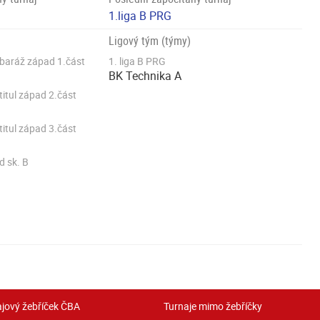
1.liga B PRG
Ligový tým (týmy)
 baráž západ 1.část
1. liga B PRG
BK Technika A
titul západ 2.část
titul západ 3.část
d sk. B
jový žebříček ČBA
Turnaje mimo žebříčky