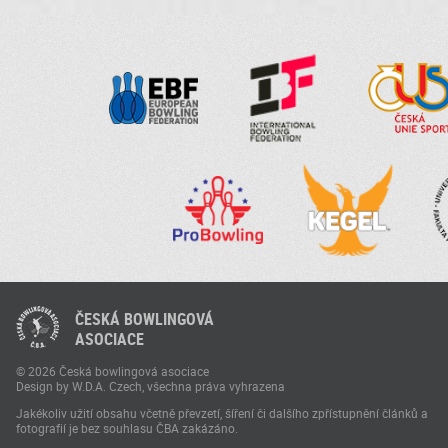
ČESKÁ BOWLINGOVÁ
ASOCIACE
© 2026 Česká bowlingová asociace
Design by W.D.A. Czech, všechna práva vyhrazena
Jakékoliv užití obsahu včetně převzetí, šíření či dalšího zpřístupnění článků a
fotografií je bez souhlasu ČBA zakázáno.