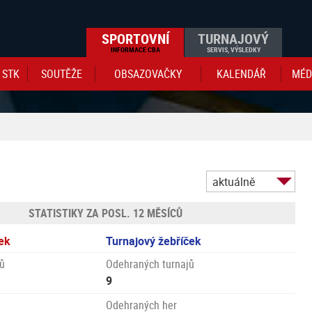
SPORTOVNÍ
TURNAJOVÝ
INFORMACE CBA
SERVIS, VÝSLEDKY
STK
SOUTĚŽE
OBSAZOVAČKY
KALENDÁŘ
MÉD
aktuálně
STATISTIKY ZA POSL. 12 MĚSÍCŮ
ek
Turnajový žebříček
ů
Odehraných turnajů
9
Odehraných her