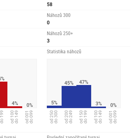
58
Náhozů 300
0
Náhozů 250+
3
Statistika náhozů
4%
47%
45%
5%
4%
3%
0%
0%
od 100
do 149
od 001
do 099
od 250
do 300
od 200
do 249
od 001
do 099
od 150
do 199
o 199
od 100
do 149
ý turnaj
Poslední započítaný turnaj