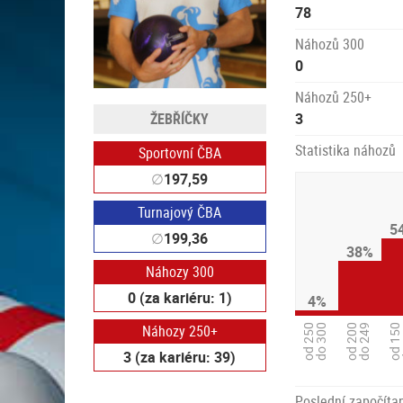
78
Náhozů 300
0
Náhozů 250+
ŽEBŘÍČKY
3
Statistika náhozů
Sportovní ČBA
∅
197,59
Turnajový ČBA
5
∅
199,36
38%
Náhozy 300
0 (za kariéru: 1)
4%
Náhozy 250+
od 200
do 249
od 250
do 300
od 150
d
3 (za kariéru: 39)
Poslední započítan