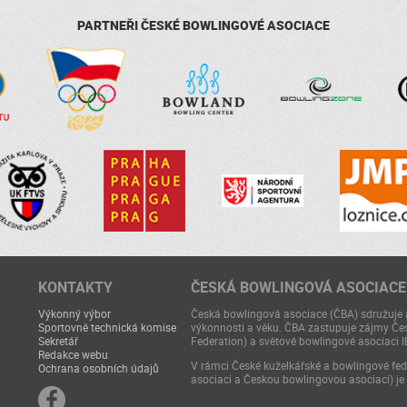
PARTNEŘI ČESKÉ BOWLINGOVÉ ASOCIACE
KONTAKTY
ČESKÁ BOWLINGOVÁ ASOCIACE
Výkonný výbor
Česká bowlingová asociace (ČBA) sdružuje a
Sportovně technická komise
výkonnosti a věku. ČBA zastupuje zájmy Čes
Sekretář
Federation) a světové bowlingové asociaci I
Redakce webu
V rámci České kuželkářské a bowlingové fede
Ochrana osobních údajů
asociaci a Českou bowlingovou asociaci) je