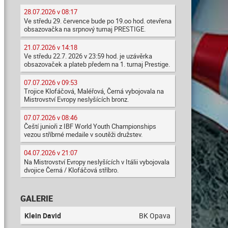
28.07.2026 v 08:17
Ve středu 29. července bude po 19.oo hod. otevřena
obsazovačka na srpnový turnaj PRESTIGE.
21.07.2026 v 14:18
Ve středu 22.7. 2026 v 23:59 hod. je uzávěrka
obsazovaček a plateb předem na 1. turnaj Prestige.
07.07.2026 v 09:53
Trojice Klofáčová, Maléřová, Černá vybojovala na
Mistrovství Evropy neslyšících bronz.
07.07.2026 v 08:46
Čeští junioři z IBF World Youth Championships
vezou stříbrné medaile v soutěži družstev.
04.07.2026 v 21:07
Na Mistrovství Evropy neslyšících v Itálii vybojovala
dvojice Černá / Klofáčová stříbro.
GALERIE
Klein David
BK Opava