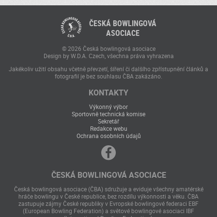
ČESKÁ BOWLINGOVÁ
ASOCIACE
© 2026 Česká bowlingová asociace
Design by W.D.A. Czech, všechna práva vyhrazena
Jakékoliv užití obsahu včetně převzetí, šíření či dalšího zpřístupnění článků a
fotografií je bez souhlasu ČBA zakázáno.
KONTAKTY
Výkonný výbor
Sportovně technická komise
Sekretář
Redakce webu
Ochrana osobních údajů
ČESKÁ BOWLINGOVÁ ASOCIACE
Česká bowlingová asociace (ČBA) sdružuje a eviduje všechny amatérské
hráče bowlingu v České republice, bez rozdílu výkonnosti a věku. ČBA
zastupuje zájmy České republiky v Evropské bowlingové federaci EBF
(European Bowling Federation) a světové bowlingové asociaci IBF