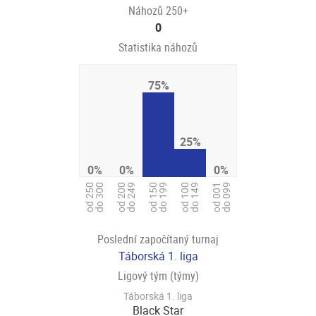
Náhozů 250+
0
Statistika náhozů
75%
25%
0%
0%
0%
od 250
do 300
od 200
do 249
od 150
do 199
od 100
do 149
od 001
do 099
Poslední započítaný turnaj
Táborská 1. liga
Ligový tým (týmy)
Táborská 1. liga
Black Star