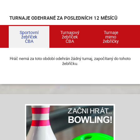
TURNAJE ODEHRANÉ ZA POSLEDNÍCH 12 MĚSÍCŮ
Sportovní
Turnajový
Turnaje
žebříček
žebříček
mimo
ČBA
ČBA
žebříčky
Hráč nemá za toto období odehrán žádný turnaj, započítaný do tohoto
žebříčku.