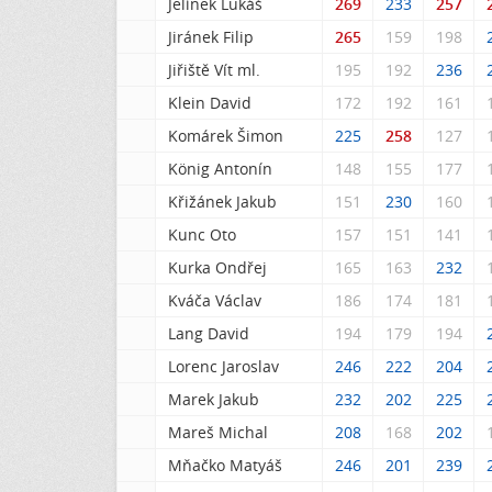
Jelínek Lukáš
269
233
257
Jiránek Filip
265
159
198
Jiřiště Vít ml.
195
192
236
Klein David
172
192
161
Komárek Šimon
225
258
127
König Antonín
148
155
177
Křižánek Jakub
151
230
160
Kunc Oto
157
151
141
Kurka Ondřej
165
163
232
Kváča Václav
186
174
181
Lang David
194
179
194
Lorenc Jaroslav
246
222
204
Marek Jakub
232
202
225
Mareš Michal
208
168
202
Mňačko Matyáš
246
201
239