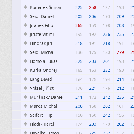
Komárek Šimon
225
258
127
193
2

Seidl Daniel
203
206
193
209
2

Jiránek Filip
265
159
198
208
1

Jiřiště Vít ml.
195
192
236
235
2

Hindrák Jiří
218
191
218
191
1

Seidl Michal
136
175
180
279
2

Homola Lukáš
225
203
201
193
2

Kurka Ondřej
165
163
232
193
1

Lang David
194
179
194
214
1

Vrážel Jiří st.
176
221
176
212
1

Muránsky Daniel
211
172
242
235
2

Mareš Michal
208
168
202
161
2

Seifert Filip
150
160
242
156
1

Hladík Karel
174
203
170
202
1

Havelka Timon
142
225
232
137
1
