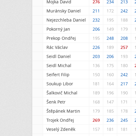
Mojka David
276
234
213
Muránsky Daniel
211
172
242
Nejezchleba Daniel
232
195
188
Pokorný Jan
206
149
179
Prekop Ondřej
195
248
208
Rác Václav
226
189
257
Seidl Daniel
203
206
193
Seidl Michal
136
175
180
Seifert Filip
150
160
242
Soukup Libor
181
164
217
Šalkovič Michal
189
196
190
Šenk Petr
168
147
171
Štěpánek Martin
179
185
178
Trojek Ondřej
269
236
245
Veselý Zdeněk
157
181
181