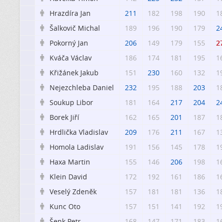
Hrazdíra Jan
211
182
198
190
1

Šalkovič Michal
189
196
190
179
2

Pokorný Jan
206
149
179
155
2

Kváča Václav
186
174
181
195
1

Křižánek Jakub
151
230
160
132
1

Nejezchleba Daniel
232
195
188
203
1

Soukup Libor
181
164
217
204
2

Borek Jiří
162
165
201
187
1

Hrdlička Vladislav
209
176
211
167
1

Homola Ladislav
191
156
145
178
1

Haxa Martin
155
146
206
198
1

Klein David
172
192
161
186
1

Veselý Zdeněk
157
181
181
136
1

Kunc Oto
157
151
141
192
1

Šenk Petr
168
147
171
183
1
