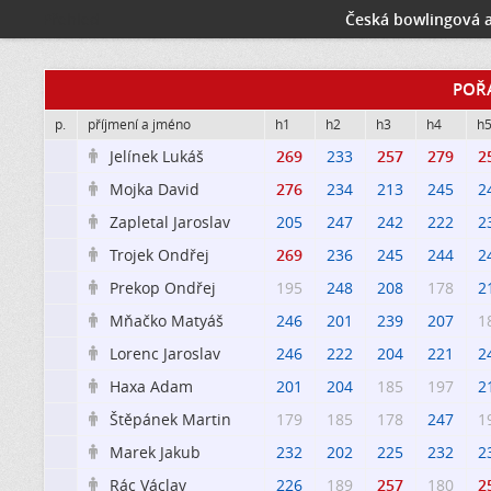
Přehled
Česká bowlingová a
POŘ
p.
příjmení a jméno
h1
h2
h3
h4
h
Jelínek Lukáš
269
233
257
279
2

Mojka David
276
234
213
245
2

Zapletal Jaroslav
205
247
242
222
2

Trojek Ondřej
269
236
245
244
2

Prekop Ondřej
195
248
208
178
2

Mňačko Matyáš
246
201
239
207
1

Lorenc Jaroslav
246
222
204
221
2

Haxa Adam
201
204
185
197
2

Štěpánek Martin
179
185
178
247
1

Marek Jakub
232
202
225
232
2

Rác Václav
226
189
257
180
2
