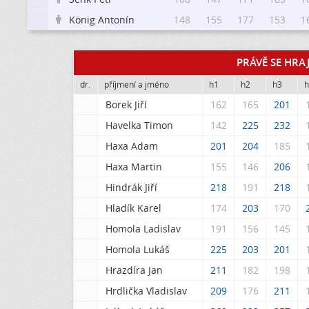
König Antonín
148
155
177
153
1

PRÁVĚ SE HRAJ
dr.
příjmení a jméno
h1
h2
h3
Borek Jiří
162
165
201
Havelka Timon
142
225
232
Haxa Adam
201
204
185
Haxa Martin
155
146
206
Hindrák Jiří
218
191
218
Hladík Karel
174
203
170
Homola Ladislav
191
156
145
Homola Lukáš
225
203
201
Hrazdíra Jan
211
182
198
Hrdlička Vladislav
209
176
211