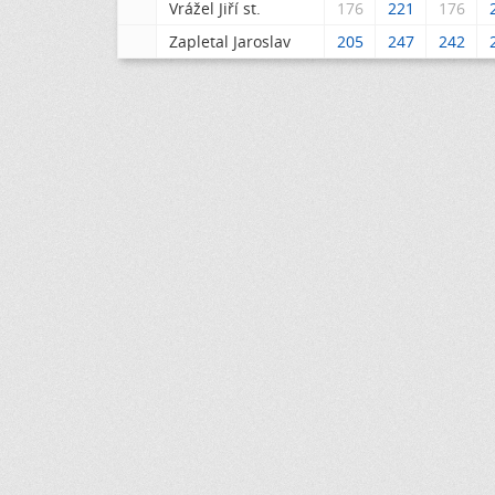
Vrážel Jiří st.
176
221
176
Zapletal Jaroslav
205
247
242