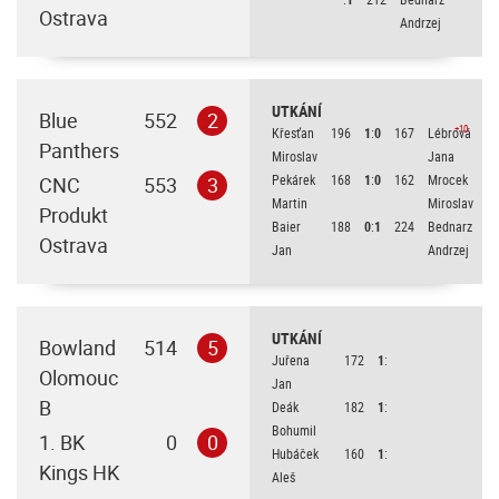
Ostrava
Andrzej
UTKÁNÍ
Blue
552
2
+10
Křesťan
196
1
:
0
167
Lébrová
Panthers
Miroslav
Jana
Pekárek
168
1
:
0
162
Mrocek
CNC
553
3
Martin
Miroslav
Produkt
Baier
188
0
:
1
224
Bednarz
Ostrava
Jan
Andrzej
UTKÁNÍ
Bowland
514
5
Juřena
172
1
:
Olomouc
Jan
B
Deák
182
1
:
Bohumil
1. BK
0
0
Hubáček
160
1
:
Kings HK
Aleš