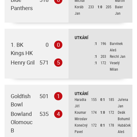
Michal
Martin
Panthers
Koráb
233
1
:
0
205
Baier
Jan
Jan
UTKÁNÍ
1. BK
0
0
:
1
196
Barvínek
Aleš
Kings HK
:
1
203
Reichl Jan
Henry Gril
571
5
:
1
172
Veselý
Milan
UTKÁNÍ
Goldfish
501
1
Harašta
155
0
:
1
185
Juřena
Bowl
Jiří
Jan
Koumar
174
1
:
0
172
Deák
Bowland
535
4
Miroslav
Bohumil
Olomouc
Konečný
172
0
:
1
178
Hubáček
B
Pavel
Aleš