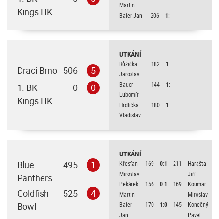
Martin
Kings HK
Baier Jan
206
1
:
UTKÁNÍ
Růžička
182
1
:
Draci Brno
506
5
Jaroslav
Bauer
144
1
:
1. BK
0
0
Lubomír
Kings HK
Hrdlička
180
1
:
Vladislav
UTKÁNÍ
Blue
495
1
Křesťan
169
0
:
1
211
Harašta
Miroslav
Jiří
Panthers
Pekárek
156
0
:
1
169
Koumar
Goldfish
525
4
Martin
Miroslav
Bowl
Baier
170
1
:
0
145
Konečný
Jan
Pavel