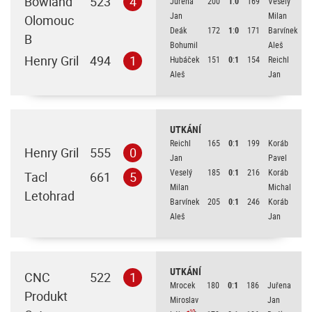
Bowland
523
4
Juřena
200
1
:
0
169
Veselý
Jan
Milan
Olomouc
Deák
172
1
:
0
171
Barvínek
B
Bohumil
Aleš
Henry Gril
494
1
Hubáček
151
0
:
1
154
Reichl
Aleš
Jan
UTKÁNÍ
Reichl
165
0
:
1
199
Koráb
Henry Gril
555
0
Jan
Pavel
Veselý
185
0
:
1
216
Koráb
Tacl
661
5
Milan
Michal
Letohrad
Barvínek
205
0
:
1
246
Koráb
Aleš
Jan
UTKÁNÍ
CNC
522
1
Mrocek
180
0
:
1
186
Juřena
Produkt
Miroslav
Jan
+10