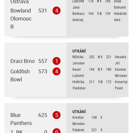
Ostrava
Lébrová
178
0
:
1
186
Deák
Jana
Bohumil
Bowland
531
4
Bednarz
164
1
:
0
159
Hubáček
Olomouc
Andrzej
Aleš
B
UTKÁNÍ
Růžička
202
0
:
1
221
Harašta
Draci Brno
557
1
Jaroslav
Jiří
Bauer
144
0
:
1
180
Koumar
Goldfish
573
4
Lubomír
Miroslav
Bowl
Hrdlička
211
1
:
0
172
Konečný
Vladislav
Pavel
UTKÁNÍ
Blue
625
5
Křesťan
198
1
:
Panthers
Miroslav
Pekárek
221
1
:
1. BK
0
0