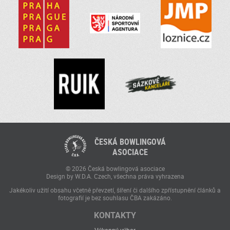
ČESKÁ BOWLINGOVÁ
ASOCIACE
© 2026 Česká bowlingová asociace
Design by W.D.A. Czech, všechna práva vyhrazena
Jakékoliv užití obsahu včetně převzetí, šíření či dalšího zpřístupnění článků a
fotografií je bez souhlasu ČBA zakázáno.
KONTAKTY
Výkonný výbor