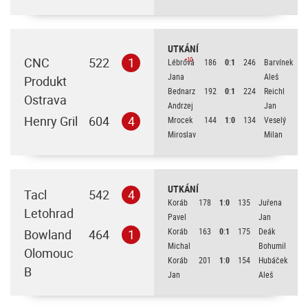
UTKÁNÍ
CNC
522
1
+10
Lébrová
186
0
:
1
246
Barvínek
Jana
Aleš
Produkt
Bednarz
192
0
:
1
224
Reichl
Ostrava
Andrzej
Jan
Henry Gril
604
4
Mrocek
144
1
:
0
134
Veselý
Miroslav
Milan
UTKÁNÍ
Tacl
542
4
Koráb
178
1
:
0
135
Juřena
Letohrad
Pavel
Jan
Koráb
163
0
:
1
175
Deák
Bowland
464
1
Michal
Bohumil
Olomouc
Koráb
201
1
:
0
154
Hubáček
B
Jan
Aleš