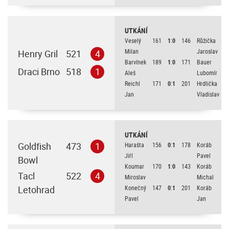
UTKÁNÍ
Veselý
161
1
:
0
146
Růžička
Milan
Jaroslav
Henry Gril
521
4
Barvínek
189
1
:
0
171
Bauer
Draci Brno
518
1
Aleš
Lubomír
Reichl
171
0
:
1
201
Hrdlička
Jan
Vladislav
UTKÁNÍ
Goldfish
473
1
Harašta
156
0
:
1
178
Koráb
Jiří
Pavel
Bowl
Koumar
170
1
:
0
143
Koráb
Tacl
522
4
Miroslav
Michal
Letohrad
Konečný
147
0
:
1
201
Koráb
Pavel
Jan