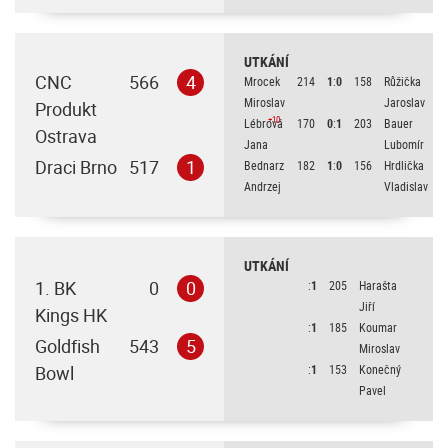
UTKÁNÍ
CNC
566
4
Mrocek
214
1
:
0
158
Růžička
Miroslav
Jaroslav
Produkt
+10
Lébrová
170
0
:
1
203
Bauer
Ostrava
Jana
Lubomír
Draci Brno
517
1
Bednarz
182
1
:
0
156
Hrdlička
Andrzej
Vladislav
UTKÁNÍ
1. BK
0
0
:
1
205
Harašta
Jiří
Kings HK
:
1
185
Koumar
Goldfish
543
5
Miroslav
Bowl
:
1
153
Konečný
Pavel