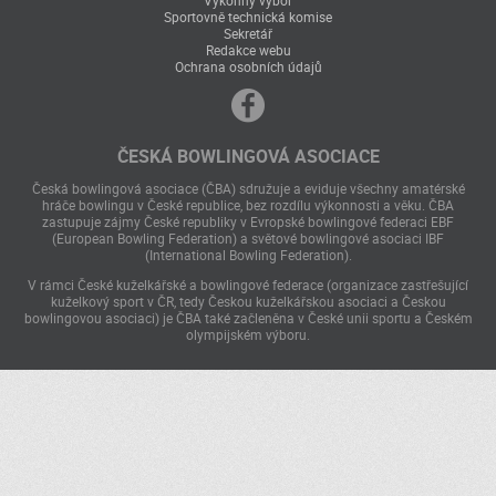
Sportovně technická komise
Sekretář
Redakce webu
Ochrana osobních údajů
ČESKÁ BOWLINGOVÁ ASOCIACE
Česká bowlingová asociace (ČBA) sdružuje a eviduje všechny amatérské
hráče bowlingu v České republice, bez rozdílu výkonnosti a věku. ČBA
zastupuje zájmy České republiky v Evropské bowlingové federaci EBF
(European Bowling Federation) a světové bowlingové asociaci IBF
(International Bowling Federation).
V rámci České kuželkářské a bowlingové federace (organizace zastřešující
kuželkový sport v ČR, tedy Českou kuželkářskou asociaci a Českou
bowlingovou asociaci) je ČBA také začleněna v České unii sportu a Českém
olympijském výboru.