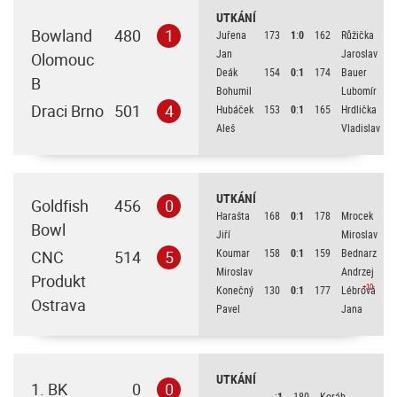
UTKÁNÍ
Bowland
480
1
Juřena
173
1
:
0
162
Růžička
Jan
Jaroslav
Olomouc
Deák
154
0
:
1
174
Bauer
B
Bohumil
Lubomír
Draci Brno
501
4
Hubáček
153
0
:
1
165
Hrdlička
Aleš
Vladislav
UTKÁNÍ
Goldfish
456
0
Harašta
168
0
:
1
178
Mrocek
Bowl
Jiří
Miroslav
Koumar
158
0
:
1
159
Bednarz
CNC
514
5
Miroslav
Andrzej
Produkt
+10
Konečný
130
0
:
1
177
Lébrová
Ostrava
Pavel
Jana
UTKÁNÍ
1. BK
0
0
:
1
180
Koráb