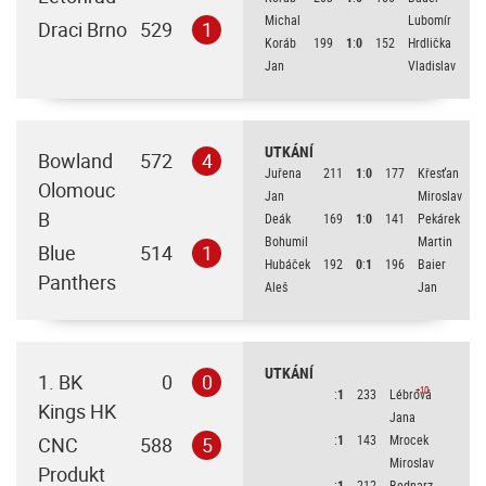
Michal
Lubomír
Draci Brno
529
1
Koráb
199
1
:
0
152
Hrdlička
Jan
Vladislav
UTKÁNÍ
Bowland
572
4
Juřena
211
1
:
0
177
Křesťan
Olomouc
Jan
Miroslav
B
Deák
169
1
:
0
141
Pekárek
Bohumil
Martin
Blue
514
1
Hubáček
192
0
:
1
196
Baier
Panthers
Aleš
Jan
UTKÁNÍ
1. BK
0
0
+10
:
1
233
Lébrová
Kings HK
Jana
:
1
143
Mrocek
CNC
588
5
Miroslav
Produkt
:
1
212
Bednarz