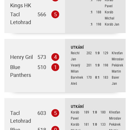
Kings HK
Pavel
:
1
188
Koráb
Tacl
566
5
Michal
Letohrad
:
1
198
Koráb Jan
UTKÁNÍ
Reichl
202
1
:
0
129
Křesťan
Henry Gril
573
4
Jan
Miroslav
Veselý
201
1
:
0
198
Pekárek
Blue
510
1
Milan
Martin
Panthers
Barvínek
170
0
:
1
183
Baier
Aleš
Jan
UTKÁNÍ
Tacl
603
5
Koráb
189
1
:
0
180
Křesťan
Pavel
Miroslav
Letohrad
Koráb
181
1
:
0
133
Pekárek
Blue
518
0