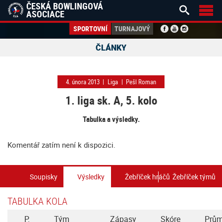
ČESKÁ BOWLINGOVÁ


ASOCIACE
SPORTOVNÍ
TURNAJOVÝ
ČLÁNKY
4. února 2013
|
Liga
|
Pešl Roman
1. liga sk. A, 5. kolo
Tabulka a výsledky.
Komentář zatím není k dispozici.
Soupisky
Výsledky
Žebříček hráčů
Žebříček týmů
TABULKA KOLA
P.
Tým
Zápasy
Skóre
Prům