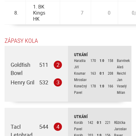
1. BK
8.
Kings
7
0
0
HK
ZÁPASY KOLA
UTKÁNÍ
Harašta
170
1
:
0
158
Barvínek
Goldfish
511
2
Jiří
Aleš
Bowl
Koumar
163
0
:
1
208
Reichl
Miroslav
Jan
Henry Gril
532
3
Konečný
178
1
:
0
166
Veselý
Pavel
Milan
UTKÁNÍ
Koráb
142
0
:
1
221
Růžička
Tacl
544
4
Pavel
Jaroslav
Letohrad
Koráb
203
1
:
0
156
Bauer