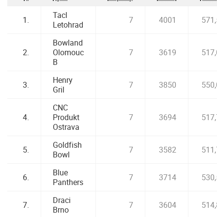
Tacl
1.
7
4001
571,
Letohrad
Bowland
2.
Olomouc
7
3619
517,
B
Henry
3.
7
3850
550,
Gril
CNC
4.
Produkt
7
3694
517,
Ostrava
Goldfish
5.
7
3582
511,
Bowl
Blue
6.
7
3714
530,
Panthers
Draci
7.
7
3604
514,
Brno