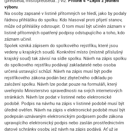
(předseda, místopředseda…) viz.
Příloha 4 –Zápis z jednání
výboru
.
Na osoby zapsané v listině přítomných se hledí, jako by podaly
řádnou přihlášku do spolku. Kdo hlasoval proti přijetí stanov,
může od přihlášky odstoupit. O tom musí být učiněn záznam v
listině přítomných opatřený podpisy odstupujícího a toho, kdo
záznam učinil.
Spolek vzniká zápisem do spolkového rejstříku, které jsou
vedeny u krajských soudů. Konkrétní místo (místně příslušný
krajský soud) tak závisí na sídle spolku. Návrh na zápis spolku
do spolkového rejstříku podávají zakladatelé nebo osoba
určená ustavující schůzí. Návrh na zápis musí být podle
rejstříkového zákona podán bez zbytečného odkladu po
založení spolku. Návrh lze podat pouze na formuláři, který
uveřejnilo Ministerstvo spravedlnosti na svých internetových
stránkách. Návrh lze podat v listinné nebo elektronické
podobě. Podpis na návrhu na zápis v listinné podobě musí být
úředně ověřen. Návrh na zápis v elektronické podobě musí být
podepsán uznávaným elektronickým podpisem podle zákona
upravujícího elektronický podpis nebo zaslán prostřednictvím
datové schránky osoby, jež návrh na zápis podává. Ať už je