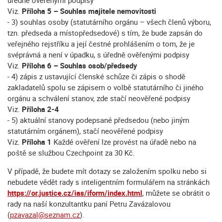
úředně ověřenými podpisy
Viz.
Příloha 5 – Souhlas majitele nemovitosti
- 3) souhlas osoby (statutárního orgánu – všech členů výboru,
tzn. předseda a místopředsedové) s tím, že bude zapsán do
veřejného rejstříku a její čestné prohlášením o tom, že je
svéprávná a není v úpadku, s úředně ověřenými podpisy
Viz.
Příloha 6 – Souhlas osob/předsedy
- 4) zápis z ustavující členské schůze či zápis o shodě
zakladatelů spolu se zápisem o volbě statutárního či jiného
orgánu a schválení stanov, zde stačí neověřené podpisy
Viz.
Příloha 2-4
- 5) aktuální stanovy podepsané předsedou (nebo jiným
statutárním orgánem), stačí neověřené podpisy
Viz.
Příloha 1
Každé ověření lze provést na úřadě nebo na
poště se službou Czechpoint za 30 Kč.
V případě, že budete mít dotazy se založením spolku nebo si
nebudete vědět rady s inteligentním formulářem na stránkách
https://or.justice.cz/ias/iform/index.html
, můžete se obrátit o
rady na naší konzultantku paní Petru Zavázalovou
(
pzavazal@seznam.cz
).