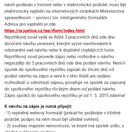
návrh podáván v listinné nebo v elektronické podobě, musí být
elektronicky vyplněn na internetových stránkách Ministerstva
spravedlnosti – pomocí tzv. inteligentního formuláře.
Adresa pro vyplnění je zde:
https://or.justice.cz/ias/iform/index.html
.
Rejstříkový soud vydá ve lhůtě 3 pracovních dnů ode dne
doručení návrhu usnesení, kterým vyzve navrhovatele k
odstranění vad návrhu nebo k doplnění chybějících listin.
Rejstříkový soud provede zápis nebo rozhodne o návrhu
nejpozději do 5 pracovních dnů ode dne podání návrhu. Není-li
spolek do spolkového rejstříku zapsán do třiceti dnů od
podáví návrhu na zápis a není-li v této lhůtě ani vydáno
rozhodnutí o odmítnutí zápisu, považuje se spolek za zapsaný
do spolkového rejstříku třicátým dnem od podání návrhu.
Zápis spolků do spolkového rejstříku je od 1. 5. 2015 zdarma!
K návrhu na zápis je nutné připojit:
- 1) vyplněný webový formulář (pokud ho podáváte v tištěné
podobě, podpis na něm musí být úředně ověřen).
- 2) souhlas majitele nemovitosti, ve které má spolek sídlo, s