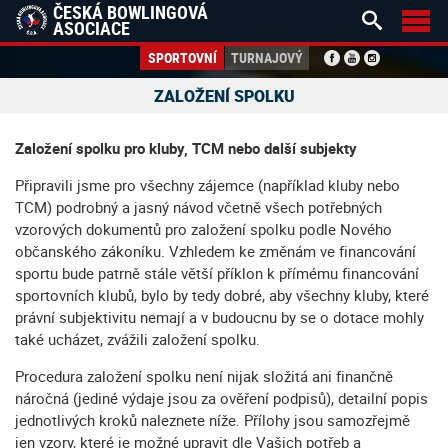
ČESKÁ BOWLINGOVÁ


ASOCIACE
SPORTOVNÍ
TURNAJOVÝ
ZALOŽENÍ SPOLKU
Založení spolku pro kluby, TCM nebo další subjekty
Připravili jsme pro všechny zájemce (například kluby nebo
TCM) podrobný a jasný návod včetně všech potřebných
vzorových dokumentů pro založení spolku podle Nového
občanského zákoníku. Vzhledem ke změnám ve financování
sportu bude patrně stále větší příklon k přímému financování
sportovních klubů, bylo by tedy dobré, aby všechny kluby, které
právní subjektivitu nemají a v budoucnu by se o dotace mohly
také ucházet, zvážili založení spolku.
Procedura založení spolku není nijak složitá ani finančně
náročná (jediné výdaje jsou za ověření podpisů), detailní popis
jednotlivých kroků naleznete níže. Přílohy jsou samozřejmě
jen vzory, které je možné upravit dle Vašich potřeb a