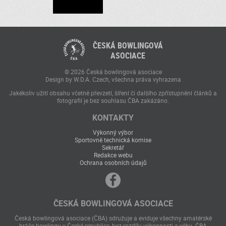
ČESKÁ BOWLINGOVÁ
ASOCIACE
© 2026 Česká bowlingová asociace
Design by W.D.A. Czech, všechna práva vyhrazena
Jakékoliv užití obsahu včetně převzetí, šíření či dalšího zpřístupnění článků a
fotografií je bez souhlasu ČBA zakázáno.
KONTAKTY
Výkonný výbor
Sportovně technická komise
Sekretář
Redakce webu
Ochrana osobních údajů
ČESKÁ BOWLINGOVÁ ASOCIACE
Česká bowlingová asociace (ČBA) sdružuje a eviduje všechny amatérské
hráče bowlingu v České republice, bez rozdílu výkonnosti a věku. ČBA