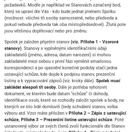
požadavků. Modře je například ve Stanovách označený bod,
který se upraví dle Vás - kdo bude jednat jménem Spolku
(možnost: všichni tři osoby samostatně, nebo předseda a
pokud nebude předseda tak oba místopředsedové). Žlutá pole
jsou většinou doplňovací nebo pro změnu.
Spolek je založen přijetím stanov
(viz. Příloha 1 - Vzorové
stanovy)
. Stanovy s vyplněnými identifikačními údaji
zakladatelů (jméno, adresa, datum narození) si mohou
zakladatelé mezi sebou v první fázi vyměnit emailovou
korespondencí a po ujasnění konečné podoby stačí jedna
ustavující schůze, kde dojde k podpisu stanov, prezenční
listiny a k vypracování zápisů (viz. kroky dále).
Spolek musí
zakládat alespoň tři osoby.
Dále je potřeba vyhotovit
dokument, ve kterém bude datum "schůze" či dohody,
identifikace osob, které se rozhodly založit spolek a body, na
kterých se tito lidé domluvili (tedy schválení stanov, volba
výboru atd. Vzor máte přiložen v
Příloha 2 – Zápis z ustavující
schůze, Příloha 3 – Prezenční listina ustavující schůze
. Poté
ustanovený výbor ze svých členů zvolí funkcionáře dle Stanov