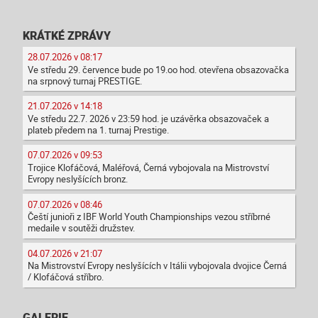
KRÁTKÉ ZPRÁVY
28.07.2026 v 08:17
Ve středu 29. července bude po 19.oo hod. otevřena obsazovačka
na srpnový turnaj PRESTIGE.
21.07.2026 v 14:18
Ve středu 22.7. 2026 v 23:59 hod. je uzávěrka obsazovaček a
plateb předem na 1. turnaj Prestige.
07.07.2026 v 09:53
Trojice Klofáčová, Maléřová, Černá vybojovala na Mistrovství
Evropy neslyšících bronz.
07.07.2026 v 08:46
Čeští junioři z IBF World Youth Championships vezou stříbrné
medaile v soutěži družstev.
04.07.2026 v 21:07
Na Mistrovství Evropy neslyšících v Itálii vybojovala dvojice Černá
/ Klofáčová stříbro.
GALERIE