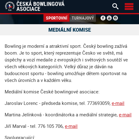
ČESKÁ BOWLINGOVÁ


ASOCIACE
SPORTOVNÍ
TURNAJOVÝ
MEDIÁLNÍ KOMISE
Bowling je moderní a atraktivní sport. Český bowling zažívá
boom. Je to sport, který reprezentuje Česko ve světě, má
úspěchy a vozí medaile z evropských i světových soutěží ve
všech věkových kategoriích. Velký důraz je dáván na
budoucnost sportu - bowling umožňuje dětem sportovat na
všech úrovních a v každém věku.
Mediální komise České bowlingové asociace:
Jaroslav Lorenc - předseda komise, tel. 773693059,
e-mail
Martina Jelínková - koordinátorka a mediální strategie,
e-mail
Jiří Marval - tel. 776 105 706,
e-mail
Spolupracující: