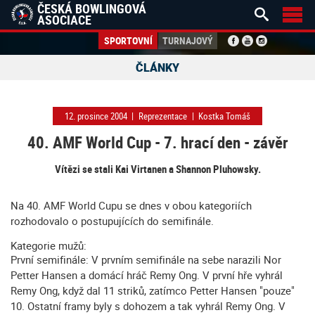
ČESKÁ BOWLINGOVÁ


ASOCIACE
SPORTOVNÍ
TURNAJOVÝ
ČLÁNKY
12. prosince 2004
|
Reprezentace
|
Kostka Tomáš
40. AMF World Cup - 7. hrací den - závěr
Vítězi se stali Kai Virtanen a Shannon Pluhowsky.
Na 40. AMF World Cupu se dnes v obou kategoriích
rozhodovalo o postupujících do semifinále.
Kategorie mužů:
První semifinále: V prvním semifinále na sebe narazili Nor
Petter Hansen a domácí hráč Remy Ong. V první hře vyhrál
Remy Ong, když dal 11 striků, zatímco Petter Hansen "pouze"
10. Ostatní framy byly s dohozem a tak vyhrál Remy Ong. V