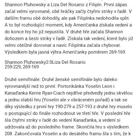
Shannon Pluhowsky a Liza Del Rosario z Filipín. První zápas
začal velmi vyrovnaně, obě hráčky začly čtyřmi striky v řadě. V
dalším framu obě dohodily, ale pak Filipínka nedohodila split.
A to byl rozhodující moment, kdy Američanka získala vedení a
do konce hry ho již nepustila. V druhé hře začala Shannon
dohozem a šesti striky v řadě. Získala tak vedení, které bylo již
velmi obtížné dorovnat a navíc Filipínka začala chybovat.
Výsledkem byla jasná výhra Američanky poměrem 269-169.
Shannon Pluhowsky
2:0
Liza Del Rosario
259-229, 269-169
Druhé semifinále: Druhé ženské semifinále bylo daleko
vyrovnanější než to první. Portorikánka Yoselin Leon i
Kanaďanka Kerrie Ryan-Ciach nejdříve předvedly jednu skvělou
a jednu slabší hru (Yoselin ale v obráceném pořadí) a tak se
díky výsledku z první hry 190-279 a 257-193 z druhé hry muselo
o postupující do finále rozhodnout ve třetí hře. V poslední hře
šla čtyřmi striky v řadě do vedení Kanaďanka, a vedení si
udržovala až do posledního frame. Skončila hru s výsledkem
208. Zakončovala Yoselin a do desátého framu šla s tím, že k