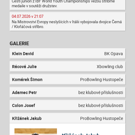
Čeští junioři z IBF World Youth Championships vezou stříbrné
medaile v soutěži družstev.
04.07.2026 v 21:07
Na Mistrovství Evropy neslyšících v Itálii vybojovala dvojice Černá
/ Klofáčová stříbro.
GALERIE
Klein David
BK Opava
Rácová Julie
Xbowling club
Komárek Šimon
ProBowling Hustopeče
Adamec Petr
bez klubové příslušnosti
Colon Josef
bez klubové příslušnosti
Křižánek Jakub
ProBowling Hustopeče