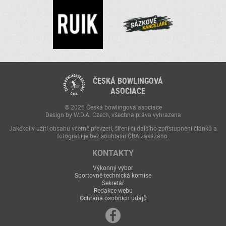
ČESKÁ BOWLINGOVÁ
ASOCIACE
© 2026 Česká bowlingová asociace
Design by W.D.A. Czech, všechna práva vyhrazena
Jakékoliv užití obsahu včetně převzetí, šíření či dalšího zpřístupnění článků a
fotografií je bez souhlasu ČBA zakázáno.
KONTAKTY
Výkonný výbor
Sportovně technická komise
Sekretář
Redakce webu
Ochrana osobních údajů