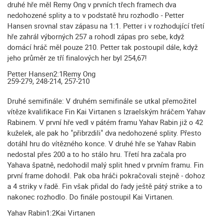
druhé hře měl Remy Ong v prvních třech framech dva
nedohozené splity a to v podstatě hru rozhodlo - Petter
Hansen srovnal stav zápasu na 1:1. Petter i v rozhodující třetí
hře zahrál výborných 257 a rohodl zápas pro sebe, když
domácí hráč měl pouze 210. Petter tak postoupil dále, když
jeho průměr ze tří finalových her byl 254,67!
Petter Hansen
2:1
Remy Ong
259-279, 248-214, 257-210
Druhé semifinále: V druhém semifinále se utkal přemožitel
vítěze kvalifikace Fin Kai Virtanen s Izraelským hráčem Yahav
Rabinem. V první hře vedl v pátém framu Yahav Rabin již o 42
kuželek, ale pak ho "přibrzdili" dva nedohozené splity. Přesto
dotáhl hru do vítězného konce. V druhé hře se Yahav Rabin
nedostal přes 200 a to ho stálo hru. Třetí hra začala pro
Yahava špatně, nedohodil malý split hned v prvním framu. Fin
první frame dohodil. Pak oba hráči pokračovali stejně - dohoz
a 4 striky v řadě. Fin však přidal do řady ještě pátý strike a to
nakonec rozhodlo. Do finále postoupil Kai Virtanen.
Yahav Rabin
1:2
Kai Virtanen