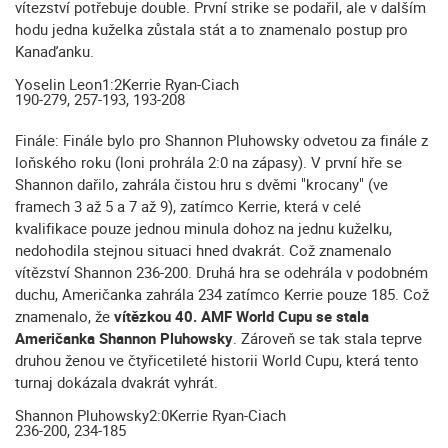
vítezství potřebuje double. První strike se podařil, ale v dalším
hodu jedna kuželka zůstala stát a to znamenalo postup pro
Kanaďanku.
Yoselin Leon
1:2
Kerrie Ryan-Ciach
190-279, 257-193, 193-208
Finále: Finále bylo pro Shannon Pluhowsky odvetou za finále z
loňského roku (loni prohrála 2:0 na zápasy). V první hře se
Shannon dařilo, zahrála čistou hru s dvěmi "krocany" (ve
framech 3 až 5 a 7 až 9), zatímco Kerrie, která v celé
kvalifikace pouze jednou minula dohoz na jednu kuželku,
nedohodila stejnou situaci hned dvakrát. Což znamenalo
vítězství Shannon 236-200. Druhá hra se odehrála v podobném
duchu, Američanka zahrála 234 zatímco Kerrie pouze 185. Což
znamenalo, že
vítězkou 40. AMF World Cupu se stala
Američanka Shannon Pluhowsky
. Zároveň se tak stala teprve
druhou ženou ve čtyřicetileté historii World Cupu, která tento
turnaj dokázala dvakrát vyhrát.
Shannon Pluhowsky
2:0
Kerrie Ryan-Ciach
236-200, 234-185