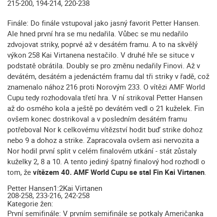
215-200, 194-214, 220-238
Finále: Do finále vstupoval jako jasný favorit Petter Hansen.
Ale hned první hra se mu nedařila. Vůbec se mu nedařilo
zdvojovat striky, poprvé až v desátém framu. A to na skvělý
výkon 258 Kai Virtanena nestačilo. V druhé hře se situce v
podstatě obrátila. Doubly se pro změnu nedařily Finovi. Až v
devátém, desátém a jedenáctém framu dal tři striky v řadě, což
znamenalo nához 216 proti Norovým 233. O vítězi AMF World
Cupu tedy rozhodovala třetí hra. V ní strikoval Petter Hansen
až do osmého kola a ještě po devátém vedl o 21 kuželek. Fin
ovšem konec dostrikoval a v posledním desátém framu
potřeboval Nor k celkovému vítězství hodit buď strike dohoz
nebo 9 a dohoz a strike. Zapracovala ovšem asi nervozita a
Nor hodil první split v celém finalovém utkání - stát zůstaly
kuželky 2, 8 a 10. A tento jediný špatný finalový hod rozhodl o
tom, že
vítězem 40. AMF World Cupu se stal Fin Kai Virtanen
.
Petter Hansen
1:2
Kai Virtanen
208-258, 233-216, 242-258
Kategorie žen:
První semifinále: V prvním semifinále se potkaly Američanka