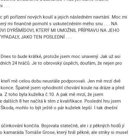
. . .
při pořízení nových koulí a jejich následném navrtání. Moc mi
erý mi finančně pomohl s uskutečněním mého snu . . . NA
I DYRŠMÍDOVI, KTERÝ MI UMOŽNIL PŘÍPRAVU NA JEHO
PADALY, JAKO TEN POSLEDNÍ . . .
 Dnes to bude krátké, protože jsem moc unavený. Jak už asi
edních 24 hráčů. Je to obrovský úspěch, doufám, že nejen pro
, kteří mě celou dobu neustále podporovali. Jen mě mrzí dvě
o konce. Špatně jsem vyhodnotil chování koule na dráze a před
. Z toho byla kuželka č.10. A pak mě mrzí, že jsem
 dalších 8 her načítá k těm z kvalifikace. Poslední hru jsem
Škoda, mohlo to být ještě o pár kuželek lepší. I tak dnešní
účinkování končila. Bojovala statečně, ale i z pěkných hodů jí
ho kamaráda Tomáše Grose, který hrál pěkně, ale striky si musel