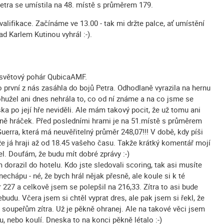
Petra se umístila na 48. místě s průměrem 179.
 kvalifikace. Začínáme ve 13.00 - tak mi držte palce, ať umístění
d Karlem Kutinou vyhrál :-).
e světový pohár QubicaAMF.
 první z nás zasáhla do bojů Petra. Odhodlaně vyrazila na hernu
ohužel ani dnes nehrála to, co od ní známe a na co jsme se
ska po její hře neviděli. Ale mám takový pocit, že už tomu ani
ině hráček. Před posledními hrami je na 51.místě s průměrem
erra, která má neuvěřitelný průměr 248,07!!! V době, kdy píši
že já hraji až od 18.45 vašeho času. Takže krátký komentář mojí
l. Doufám, že budu mít dobré zprávy :-)
dorazil do hotelu. Kdo jste sledovali scoring, tak asi musíte
 nechápu - né, že bych hrál nějak přesně, ale koule si k té
 227 a celkově jsem se polepšil na 216,33. Zítra to asi bude
budu. Včera jsem si chtěl vyprat dres, ale pak jsem si řekl, že
 soupeřům zítra. Už je pěkně ohranej. Ale na takové věci jsem
u, nebo koulí. Dneska to na konci pěkně létalo :-)