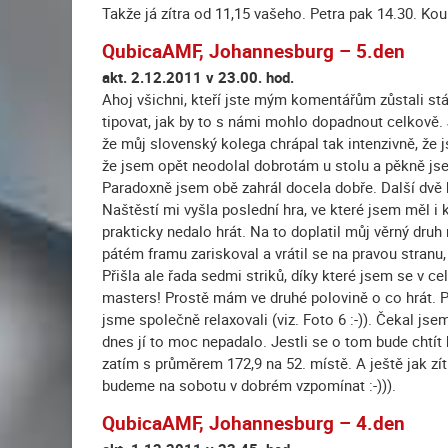
Takže já zítra od 11,15 vašeho. Petra pak 14.30. Kouk
QubicaAMF, Johannesburg – 5.den
akt. 2.12.2011 v 23.00. hod.
Ahoj všichni, kteří jste mým komentářům zůstali stál
tipovat, jak by to s námi mohlo dopadnout celkově.
že můj slovenský kolega chrápal tak intenzivně, že 
že jsem opět neodolal dobrotám u stolu a pěkně jsem 
Paradoxně jsem obě zahrál docela dobře. Další dvě 
Naštěstí mi vyšla poslední hra, ve které jsem měl i 
prakticky nedalo hrát. Na to doplatil můj věrný druh
pátém framu zariskoval a vrátil se na pravou stranu,
Přišla ale řada sedmi striků, díky které jsem se v 
masters! Prostě mám ve druhé polovině o co hrát. P
jsme společně relaxovali (viz. Foto 6 :-)). Čekal js
dnes jí to moc nepadalo. Jestli se o tom bude chtít 
zatím s průměrem 172,9 na 52. místě. A ještě jak zítr
budeme na sobotu v dobrém vzpomínat :-))).
QubicaAMF, Johannesburg – 4.den