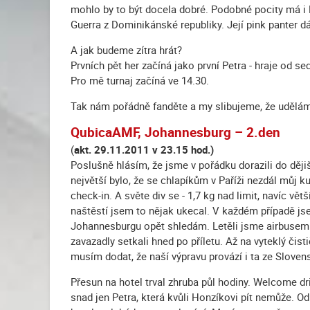
mohlo by to být docela dobré. Podobné pocity má i 
Guerra z Dominikánské republiky. Její pink panter dá
A jak budeme zítra hrát?
Prvních pět her začíná jako první Petra - hraje od s
Pro mě turnaj začíná ve 14.30.
Tak nám pořádně fanděte a my slibujeme, že udělá
QubicaAMF, Johannesburg – 2.den
(
akt. 29.11.2011 v 23.15 hod.)
Poslušně hlásím, že jsme v pořádku dorazili do ději
největší bylo, že se chlapíkům v Paříži nezdál můj ku
check-in. A světe div se - 1,7 kg nad limit, navíc vě
naštěstí jsem to nějak ukecal. V každém případě jse
Johannesburgu opět shledám. Letěli jsme airbusem 
zavazadly setkali hned po příletu. Až na vyteklý čist
musím dodat, že naší výpravu provází i ta ze Slovens
Přesun na hotel trval zhruba půl hodiny. Welcome dr
snad jen Petra, která kvůli Honzíkovi pít nemůže. 