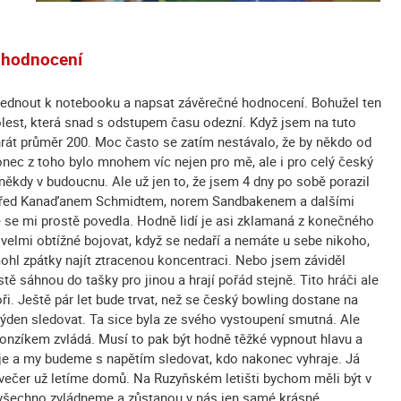
 hodnocení
asednout k notebooku a napsat závěrečné hodnocení. Bohužel ten
lest, která snad s odstupem času odezní. Když jsem na tuto
zahrát průměr 200. Moc často se zatím nestávalo, že by někdo od
onec z toho bylo mnohem víc nejen pro mě, ale i pro celý český
ěkdy v budoucnu. Ale už jen to, že jsem 4 dny po sobě porazil
 před Kanaďanem Schmidtem, norem Sandbakenem a dalšími
je se mi prostě povedla. Hodně lidí je asi zklamaná z konečného
o velmi obtížné bojovat, když se nedaří a nemáte u sebe nikoho,
omohl zpátky najít ztracenou koncentraci. Nebo jsem záviděl
tě sáhnou do tašky pro jinou a hrají pořád stejně. Tito hráči ale
ři. Ještě pár let bude trvat, než se český bowling dostane na
ýden sledovat. Ta sice byla ze svého vystoupení smutná. Ale
onzíkem zvládá. Musí to pak být hodně těžké vypnout hlavu a
rnaje a my budeme s napětím sledovat, kdo nakonec vyhraje. Já
 večer už letíme domů. Na Ruzyňském letišti bychom měli být v
 všechno zvládneme a zůstanou v nás jen samé krásné