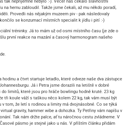
as tak nepříjemné nebylo :-). Večer nás čekalo slavnostní
elu na hernu zabloudil. Takže jsme čekali, až mu někdo poradí,
viděli. Provedli nás nějakým muzeem piv - pak následovaly
ončilo se konzumací místních specialit k jídlu i pití :-)
iciální tréninky. Já to mám už od osmi místního času (je zde o
 pošlu první reakce na mazání a časový harmonogram našeho
ude.
a hodinu a čtvrt startuje letadlo, které odveze naše dva zástupce
ohannesburgu. Já i Petra jsme dorazili na letiště v dobré
i do limitů, které jsou pro hráče bowlingu hodně kruté. 23 kg
 že tři koule váží s taškou něco kolem 22 kg, tak vám musí být
 v tom, že letí s rodinou a limity má dvojnásobné. Co se týká
 virtual gravity, hammer wibe a dohozka. Ty Petřiny vám napíšu v
 konání. Tak nám držte palce, ať tu náročnou cestu zvládneme. V
 Časové pásmo je stejné jako u nás. V příštím článku přidám