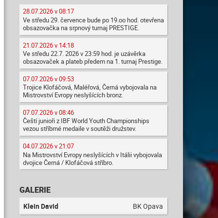
28.07.2026 v 08:17
Ve středu 29. července bude po 19.oo hod. otevřena
obsazovačka na srpnový turnaj PRESTIGE.
21.07.2026 v 14:18
Ve středu 22.7. 2026 v 23:59 hod. je uzávěrka
obsazovaček a plateb předem na 1. turnaj Prestige.
07.07.2026 v 09:53
Trojice Klofáčová, Maléřová, Černá vybojovala na
Mistrovství Evropy neslyšících bronz.
07.07.2026 v 08:46
Čeští junioři z IBF World Youth Championships
vezou stříbrné medaile v soutěži družstev.
04.07.2026 v 21:07
Na Mistrovství Evropy neslyšících v Itálii vybojovala
dvojice Černá / Klofáčová stříbro.
GALERIE
Klein David
BK Opava