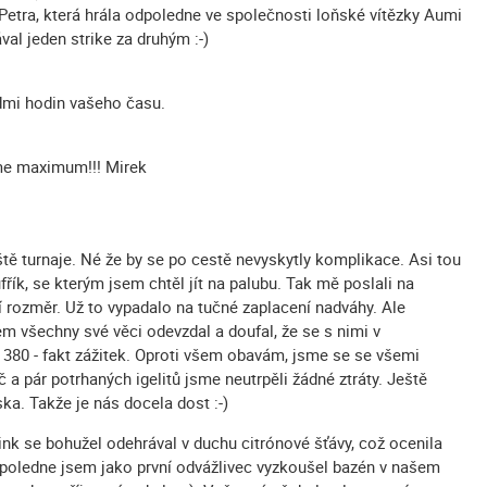
Petra, která hrála odpoledne ve společnosti loňské vítězky Aumi
val jeden strike za druhým :-)
edmi hodin vašeho času.
me maximum!!! Mirek
ště turnaje. Né že by se po cestě nevyskytly komplikace. Asi tou
fřík, se kterým jsem chtěl jít na palubu. Tak mě poslali na
tší rozměr. Už to vypadalo na tučné zaplacení nadváhy. Ale
m všechny své věci odevzdal a doufal, že se s nimi v
380 - fakt zážitek. Oproti všem obavám, jsme se se všemi
ič a pár potrhaných igelitů jsme neutrpěli žádné ztráty. Ještě
ka. Takže je nás docela dost :-)
ink se bohužel odehrával v duchu citrónové šťávy, což ocenila
Odpoledne jsem jako první odvážlivec vyzkoušel bazén v našem