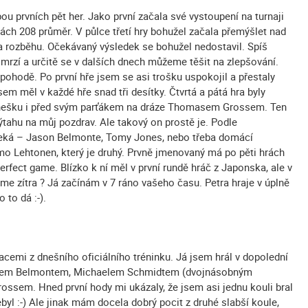
 prvních pět her. Jako první začala své vystoupení na turnaji
ách 208 průměr. V půlce třetí hry bohužel začala přemýšlet nad
na rozběhu. Očekávaný výsledek se bohužel nedostavil. Spíš
 mrzí a určitě se v dalších dnech můžeme těšit na zlepšování.
 pohodě. Po první hře jsem se asi trošku uspokojil a přestaly
sem měl v každé hře snad tři desítky. Čtvrtá a pátá hra byly
nešku i před svým parťákem na dráze Thomasem Grossem. Ten
výtahu na můj pozdrav. Ale takový on prostě je. Podle
o čeká – Jason Belmonte, Tomy Jones, nebo třeba domácí
o Lehtonen, který je druhý. Prvně jmenovaný má po pěti hrách
perfect game. Blízko k ní měl v první rundě hráč z Japonska, ale v
me zítra ? Já začínám v 7 ráno vašeho času. Petra hraje v úplně
 to dá :-).
acemi z dnešního oficiálního tréninku. Já jsem hrál v dopolední
asonem Belmontem, Michaelem Schmidtem (dvojnásobným
sem. Hned první hody mi ukázaly, že jsem asi jednu kouli bral
ebyl :-) Ale jinak mám docela dobrý pocit z druhé slabší koule,