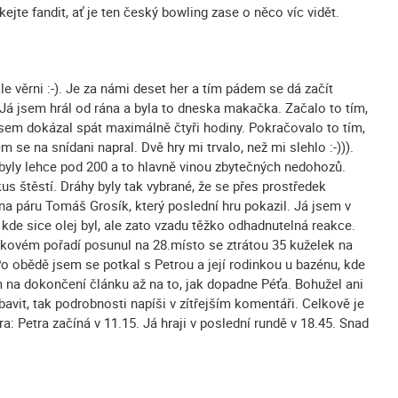
ejte fandit, ať je ten český bowling zase o něco víc vidět.
e věrni :-). Je za námi deset her a tím pádem se dá začít
 Já jsem hrál od rána a byla to dneska makačka. Začalo to tím,
jsem dokázal spát maximálně čtyři hodiny. Pokračovalo to tím,
se na snídani napral. Dvě hry mi trvalo, než mi slehlo :-))).
byly lehce pod 200 a to hlavně vinou zbytečných nedohozů.
kus štěstí. Dráhy byly tak vybrané, že se přes prostředek
 na páru Tomáš Grosík, který poslední hru pokazil. Já jsem v
 kde sice olej byl, ale zato vzadu těžko odhadnutelná reakce.
celkovém pořadí posunul na 28.místo se ztrátou 35 kuželek na
o obědě jsem se potkal s Petrou a její rodinkou u bazénu, kde
em na dokončení článku až na to, jak dopadne Péťa. Bohužel ani
bavit, tak podrobnosti napíši v zítřejším komentáři. Celkově je
a: Petra začíná v 11.15. Já hraji v poslední rundě v 18.45. Snad