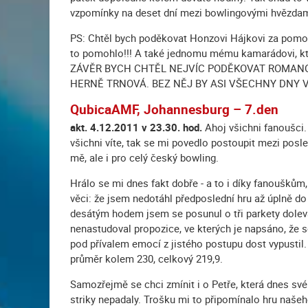
vzpomínky na deset dní mezi bowlingovými hvězdami 
PS: Chtěl bych poděkovat Honzovi Hájkovi za pomoc 
to pomohlo!!! A také jednomu mému kamarádovi, kt
ZÁVĚR BYCH CHTĚL NEJVÍC PODĚKOVAT ROMANOV
HERNĚ TRNOVÁ. BEZ NĚJ BY ASI VŠECHNY DNY VY
QubicaAMF, Johannesburg – 7.den
akt. 4.12.2011 v 23.30. hod.
Ahoj všichni fanoušci.
všichni víte, tak se mi povedlo postoupit mezi posl
mě, ale i pro celý český bowling.
Hrálo se mi dnes fakt dobře - a to i díky fanouškům
věci: že jsem nedotáhl předposlední hru až úplně d
desátým hodem jsem se posunul o tři parkety doleva
nenastudoval propozice, ve kterých je napsáno, že se
pod přívalem emocí z jistého postupu dost vypustil. 
průměr kolem 230, celkový 219,9.
Samozřejmě se chci zmínit i o Petře, která dnes své 
striky nepadaly. Trošku mi to připomínalo hru naše