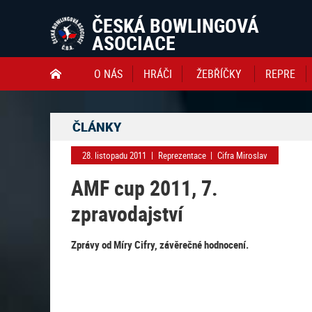
ČESKÁ BOWLINGOVÁ
ASOCIACE
O NÁS
HRÁČI
ŽEBŘÍČKY
REPRE

ČLÁNKY
28. listopadu 2011
|
Reprezentace
|
Cifra Miroslav
AMF cup 2011, 7.
zpravodajství
Zprávy od Míry Cifry, závěrečné hodnocení.