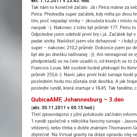
akt. 1.12.2011 v 23.45. hod.
Tak nám to konečně začalo. Já i Petra máme za sebou
Petra. Předvedla super začátek, kdy měla po dvou hr
tím, proč nepadají striky – zkoušela koule i místo 
naopak :-). Nakonec z toho byl průměr 177. Petru to
Odpoledne jsem odehrál první hry i já. Začátek byl v
padat striky. Naštěstí jsem vše dohazoval – i když j
super – nakonec 210,2 průměr. Dokonce jsem po d
byl ale po dnešku naštvanej :-)). Ani nereagoval ve 
předpokladů se na čele usadili ti, od kterých se t
Francois Louw. Mě osobně hodně překvapil fin Kimm
průměr 255,6:-). Navíc jako první hráč turnaje hodil 
posledním hodu mu zůstala stát desítka. A jak hraje
poslední rundě, která startuje v 18,45. Tak fanděte, co
QubicaAMF, Johannesburg – 3.den
(
akt. 30.11.2011 v 00.15 hod.)
Třetí zpravodajství z jižní polokoule začínám inform
1.rundě společně s několika favority turnaje - J
vítězem), nebo třeba s dobře známým Thomasem Gros
zbytečně. Na Virtual gravity na dráze opravdu olej n