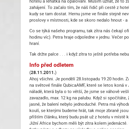
hotelu a lehátka na opalování. Musím uznat, že to z
zahájení. To začalo tím, že náš řidič při cestě z hot
kudy se tam dostat. Hernu jsme ve finále stejně ne
proslovy v místnosti, kde se skoro nedalo hnout - a k
Co se týká našeho programu, tak zítra nás čekají of
hodinu víc). Petra hraje odpoledne v jednu. Večer
hraní.
Tak držte palce . . . i když zítra to ještě potřeba neb
Info před odletem
(
28.11.2011.
)
Ahoj všichni. Je pondělí 28.listopadu 19.20 hodin. Z
na světové finále QubicaAMF, které se letos koná v J
náladě, která byla o to větší, že jsme se váhově vešl
zavazadlo, max. 12 kg na palubu. Když si spočítáte,
jasné, že balení nebylo jednoduché. Petra má výhodu
koulí, se kterými budeme hrát, tak moje zbraně jsou
příštím článku, který budu psát už z hotelu v místě
Jižní Africe bychom měli být zítra kolem jedenácté.