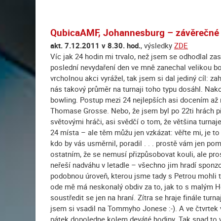
QubicaAMF, Johannesburg – závěrečné
akt. 7.12.2011 v 8.30. hod.
, výsledky
ZDE
Víc jak 24 hodin mi trvalo, než jsem se odhodlal z
poslední nevydaření den ve mně zanechal velikou bo
vrcholnou akci vyrážel, tak jsem si dal jediný cíl: 
nás takový průměr na turnaji toho typu dosáhl. Nak
bowling. Postup mezi 24 nejlepších asi docením až n
Thomase Grosse. Nebo, že jsem byl po 22ti hrách
světovými hráči, asi svědčí o tom, že většina turna
24 místa – ale těm můžu jen vzkázat: věřte mi, je t
kdo by vás usměrnil, poradil . . . prostě vám jen p
ostatním, že se nemusí přizpůsobovat kouli, ale pros
neřeší nadváhu v letadle – všechno jim hradí sponzo
podobnou úroveň, kterou jsme tady s Petrou mohli t
ode mě má neskonalý obdiv za to, jak to s malým H
soustředit se jen na hraní. Zítra se hraje finále tu
jsem si vsadil na Tommyho Jonese :-). A ve čtvrtek
pátek dopoledne kolem deváté hodiny. Tak snad to