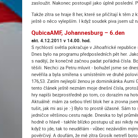
zasloužit. Nakonec postoupil jako úplně poslední. 
Takže zítra se hraje 8 her, které se přičítají k těm z
ještě o něco vylepším. I když soudek piva jsem už na
QubicaAMF, Johannesburg – 6.den
akt. 4.12.2011 v 14.00. hod.
S rychlostí světla pokračuje v Jihoafrické republic
Dnes bylo na programu předposledních pět her. Jako
s nadějí, že konečně začnou padat pořádná čísla. B
těšili. Nechci za Petru mluvit - bohužel jsme se dne
nevěřila a byla smířena s umístěním ve druhé polov
176,53. Zatím nejlepší ženou je dominikánka Aumi Gu
tento článek ještě neznám moje dnešní čísla, proto
hry napíši bezprostředně po tom, co dorazím na hote
Aktuálně: mám za sebou třetí blok her a zrovna jsem 
tušit, jak mi asi je :-) Bylo to prostě úžasné. Sám to
jedničce většinou cestu najde. Dneska to byl průměr
hodně o hlavě - takhle blízko postupu už asi nikdy ne
když to jde, tak to neudělám - vůbec nezávidím mým
pověrčivý. A doufám, že mě zítra Grosík netrefí boto