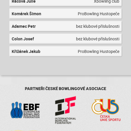
Rácová Julie
Xbowling club
Komárek Šimon
ProBowling Hustopeče
Adamec Petr
bez klubové příslušnosti
Colon Josef
bez klubové příslušnosti
Křižánek Jakub
ProBowling Hustopeče
PARTNEŘI ČESKÉ BOWLINGOVÉ ASOCIACE