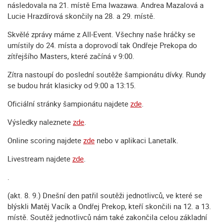
následovala na 21. místě Ema Iwazawa. Andrea Mazalová a
Lucie Hrazdírová skončily na 28. a 29. místě.
Skvělé zprávy máme z All-Event. Všechny naše hráčky se
umístily do 24. místa a doprovodí tak Ondřeje Prekopa do
zítřejšího Masters, které začíná v 9:00.
Zítra nastoupí do poslední soutěže šampionátu dívky. Rundy
se budou hrát klasicky od 9:00 a 13:15.
Oficiální stránky šampionátu najdete
zde
.
Výsledky naleznete
zde
.
Online scoring najdete
zde
nebo v aplikaci Lanetalk.
Livestream najdete
zde
.
.
(akt. 8. 9.) Dnešní den patřil soutěži jednotlivců, ve které se
blýskli Matěj Vacík a Ondřej Prekop, kteří skončili na 12. a 13.
místě. Soutěž jednotlivců nám také zakončila celou základní