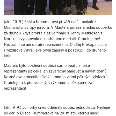
(akt. 10. 9.) Eliška Krummerová přiváží další medaili z
Mistrovství Evropy juniorů. V Masters porážela jednu soupeřku
za druhou, když prohrála až ve finále s Jenny Mathiesen z
Norska a vybojovala tak stříbrnou medaili. Gratulujeme!
Neztratili se ani ostatní reprezentanti. Ondřej Prekop i Lucie
Hrazdírová vyhráli své první zápasy a postoupili do druhého
kola.
Masters bylo poslední soutěží šampionátu a naše
reprezentanty již čeká jen závěrečný banquet a návrat domů.
Kromě dvou medailí přiváží i mnoho velmi pěkných výsledků.
Gratulejem k předvedeným výkonům a děkujeme za
reprezentaci!
.
(akt. 9. 9.) Juniorky dnes odehrály soutěž jednotlivců. Nejlépe
se dařilo Elišce Krummerové na 20. místě, kterou hned