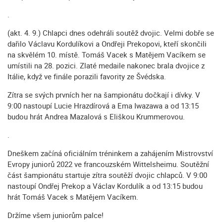
.
(akt. 4. 9.) Chlapci dnes odehráli soutěž dvojic. Velmi dobře se
dařilo Václavu Kordulíkovi a Ondřeji Prekopovi, kteří skončili
na skvělém 10. místě. Tomáš Vacek s Matějem Vacíkem se
umístili na 28. pozici. Zlaté medaile nakonec brala dvojice z
Itálie, když ve finále porazili favority ze Švédska.
Zítra se svých prvních her na šampionátu dočkají i dívky. V
9:00 nastoupí Lucie Hrazdírová a Ema Iwazawa a od 13:15
budou hrát Andrea Mazalová s Eliškou Krummerovou.
.
Dneškem začíná oficiálním tréninkem a zahájením Mistrovství
Evropy juniorů 2022 ve francouzském Wittelsheimu. Soutěžní
část šampionátu startuje zítra soutěží dvojic chlapců. V 9:00
nastoupí Ondřej Prekop a Václav Kordulík a od 13:15 budou
hrát Tomáš Vacek s Matějem Vacíkem.
Držíme všem juniorům palce!