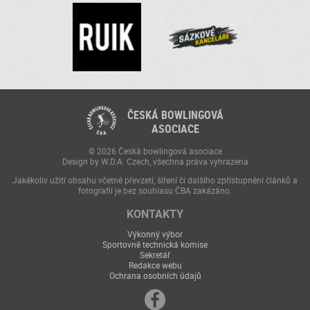
ČESKÁ BOWLINGOVÁ
ASOCIACE
© 2026 Česká bowlingová asociace
Design by W.D.A. Czech, všechna práva vyhrazena
Jakékoliv užití obsahu včetně převzetí, šíření či dalšího zpřístupnění článků a
fotografií je bez souhlasu ČBA zakázáno.
KONTAKTY
Výkonný výbor
Sportovně technická komise
Sekretář
Redakce webu
Ochrana osobních údajů