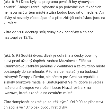
(akt. 6. 9.) Dnes byly na programu první tři hry týmových
soutěží. Chlapci zahráli výborně a po polovině kvalifikačních
her jsou na čtvrtém místě a zítra budou bojovat o medaile. Ani
dívky si nevedly vůbec špatně a před zítřejší dohrávkou jsou na
7. místě.
Zítra od 9:00 odehrají svůj druhý blok her dívky a chlapci
nastoupí ve 13:15.
.
(akt. 5. 9.) Soutěž dvojic dívek je dohrána a český bowling
slaví první úžasný úspěch. Andrea Mazalová s Eliškou
Krummerovou zahrály parádně v kvalifikaci a ze čtvrtého místa
postoupily do semifinále. V tom sice nestačily na budoucí
mistryně Evropy z Finska, ale přesto pro Českou republiku
získaly bronzové medaile! Gratulujeme! Velmi dobře si vedla i
naše druhá dvojice ve složení Lucie Hrazdírová a Ema
Iwazawa, která skončila na desátém místě.
Zítra šampionát pokračuje soutěží týmů. Od 9:00 se představí
chlapci a ve 13:15 pak budou hrát dívky.