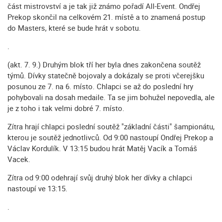
část mistrovství a je tak již známo pořadí All-Event. Ondřej
Prekop skončil na celkovém 21. místě a to znamená postup
do Masters, které se bude hrát v sobotu.
.
(akt. 7. 9.) Druhým blok tří her byla dnes zakončena soutěž
týmů. Dívky statečně bojovaly a dokázaly se proti včerejšku
posunou ze 7. na 6. místo. Chlapci se až do poslední hry
pohybovali na dosah medaile. Ta se jim bohužel nepovedla, ale
je z toho i tak velmi dobré 7. místo.
Zítra hrají chlapci poslední soutěž "základní části" šampionátu,
kterou je soutěž jednotlivců. Od 9:00 nastoupí Ondřej Prekop a
Václav Kordulík. V 13:15 budou hrát Matěj Vacík a Tomáš
Vacek.
Zítra od 9:00 odehrají svůj druhý blok her dívky a chlapci
nastoupí ve 13:15.
.