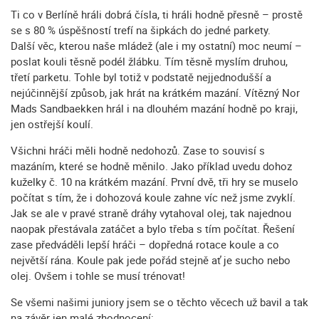
Ti co v Berlíně hráli dobrá čísla, ti hráli hodně přesně – prostě
se s 80 % úspěšností trefí na šipkách do jedné parkety.
Další věc, kterou naše mládež (ale i my ostatní) moc neumí –
poslat kouli těsně podél žlábku. Tím těsně myslím druhou,
třetí parketu. Tohle byl totiž v podstatě nejjednodušší a
nejúčinnější způsob, jak hrát na krátkém mazání. Vítězný Nor
Mads Sandbaekken hrál i na dlouhém mazání hodně po kraji,
jen ostřejší koulí.
Všichni hráči měli hodně nedohozů. Zase to souvisí s
mazáním, které se hodně měnilo. Jako příklad uvedu dohoz
kuželky č. 10 na krátkém mazání. První dvě, tři hry se muselo
počítat s tím, že i dohozová koule zahne víc než jsme zvyklí.
Jak se ale v pravé straně dráhy vytahoval olej, tak najednou
naopak přestávala zatáčet a bylo třeba s tím počítat. Řešení
zase předváděli lepší hráči – dopředná rotace koule a co
největší rána. Koule pak jede pořád stejně ať je sucho nebo
olej. Ovšem i tohle se musí trénovat!
Se všemi našimi juniory jsem se o těchto věcech už bavil a tak
na závěr jen malé zhodnocení: