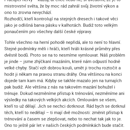
mistrovství světa, že by moc rád zahrál svůj životní výkon a
ono to zrovna nevychází.
Rozhodčí, kteří kontrolují na stejných dresech i takové věci
jako je odlišná barva pásku v kalhotách. Budiž toto velkým
ponaučením pro všechny další české výpravy.
Tohle všechno na herní pohodě nepřidá, ale to není to hlavní.
Stejné podmínky měli i hráči, kteří hráli krásné průměry přes
dvěstě bodů. Proto se na to nesmíme vymlouvat. Náš problém
je jinde – jsme zhýčkaní mazáním, které nám odpustí hodně
velké chyby. Stačí vzít dobrou kouli, umět ji trochu roztočit a
hodit ji někam na pravou stranu dráhy. Ona většinou na konci
dojede tam kam má. Kdyby se takhle mazalo jen na turnajích
pak budiž. Ale většina z nás na takovém mazání bohužel i
trénuje. Dokud nezměníme přístup k trénování, nezměníme ani
výsledky na takových velkých akcích. Omlouvám se všem,
kteří to už dělají. Jich se nechci dotknout. Rád bych se dotknul
těch, kteří to nedělají – ti mají dvě možnosti: změnit přístup k
trénování a časem se zlepšovat, nebo to nechat tak jak to je.
Ono to ještě pár let v našich českých podmínkách bude stačit.