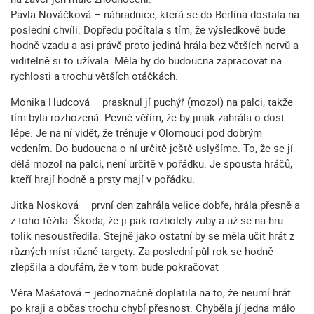
Pavla Nováčková – náhradnice, která se do Berlína dostala na
poslední chvíli. Dopředu počítala s tím, že výsledkově bude
hodně vzadu a asi právě proto jediná hrála bez větších nervů a
viditelně si to užívala. Měla by do budoucna zapracovat na
rychlosti a trochu větších otáčkách.
Monika Hudcová – prasknul jí puchýř (mozol) na palci, takže
tím byla rozhozená. Pevně věřím, že by jinak zahrála o dost
lépe. Je na ní vidět, že trénuje v Olomouci pod dobrým
vedením. Do budoucna o ní určitě ještě uslyšíme. To, že se jí
dělá mozol na palci, není určitě v pořádku. Je spousta hráčů,
kteří hrají hodně a prsty mají v pořádku.
Jitka Nosková – první den zahrála velice dobře, hrála přesně a
z toho těžila. Škoda, že ji pak rozbolely zuby a už se na hru
tolik nesoustředila. Stejně jako ostatní by se měla učit hrát z
různých míst různé targety. Za poslední půl rok se hodně
zlepšila a doufám, že v tom bude pokračovat
Věra Mašatová – jednoznačně doplatila na to, že neumí hrát
po kraji a občas trochu chybí přesnost. Chyběla jí jedna málo