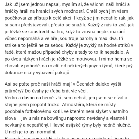
Jak už jsem jednou napsal, myslím si, že všichni naši hráči a
hráčky hráli na hranici svých možností. Chtěl bych jim všem
poděkovat za přístup k celé akci. I když se jim nedařilo tak, jak
si sami představovali, přesto se snažili. Každý z nás to zná, jak
je těžké se soustředit na hru, když to zrovna nejde, mazání
vůbec nepomáhá a ve hře jsou troje parohy a max. dva, tři
strike a to ještě ne za sebou. Každý je zvyklý na hodně striků v
řadě, které mažou případné chyby a tady to tolik nepadalo. A
po dvou nízkých hrách je těžké se motivovat. I mimo hernu se
chovali v pohodě, na rozdíl od některých jiných týmů, které prý
dokonce ničily vybavení pokojů.
Asi se ptáte proč naši hráči mají v Čechách daleko vyšší
průměry? Do úvahy je třeba brát víc věcí:
Vedro a dusno na herně. Já jsem nehrál, jen jsem se díval a
stejně jsem propotil tričko. Atmosféra, která se místy
podobala fotbalovému kotli, ve kterém není slyšet vlastního
slova – jev u nás na bowlingu naprosto nevídaný a vlastně i
nevítaný a nepatřičný. Hlavně asijské týmy byly hodně hlučné.
U nich je to asi normální.
Pracující nervy – každý, ať chce nebo ne, si uvědomí, že je to