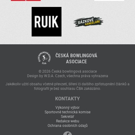
ČESKÁ BOWLINGOVÁ
ASOCIACE
© 2026 Česká bowlingová asociace
Design by W.D.A. Czech, všechna práva vyhrazena
Jakékoliv užití obsahu včetně převzetí, šíření či dalšího zpřístupnění článků a
fotografií je bez souhlasu ČBA zakázáno.
KONTAKTY
Výkonný výbor
Sportovně technická komise
Sekretář
Redakce webu
Ochrana osobních údajů