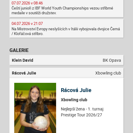
07.07.2026 v 08:46
Čeští junioři z IBF World Youth Championships vezou stříbrné
medaile v soutěži družstev.
04.07.2026 v 21:07
Na Mistrovství Evropy neslyšících v Itálii vybojovala dvojice Černá
/ Klofáčová stříbro.
GALERIE
Klein David
BK Opava
Rácová Julie
Xbowling club
Rácová Julie
Xbowling club
Nejlepší žena - 1. turnaj
Prestige Tour 2026/27