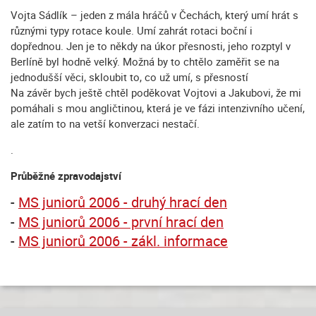
Vojta Sádlík – jeden z mála hráčů v Čechách, který umí hrát s
různými typy rotace koule. Umí zahrát rotaci boční i
dopřednou. Jen je to někdy na úkor přesnosti, jeho rozptyl v
Berlíně byl hodně velký. Možná by to chtělo zaměřit se na
jednodušší věci, skloubit to, co už umí, s přesností
Na závěr bych ještě chtěl poděkovat Vojtovi a Jakubovi, že mi
pomáhali s mou angličtinou, která je ve fázi intenzivního učení,
ale zatím to na vetší konverzaci nestačí.
.
Průběžné zpravodajství
-
MS juniorů 2006 - druhý hrací den
-
MS juniorů 2006 - první hrací den
-
MS juniorů 2006 - zákl. informace