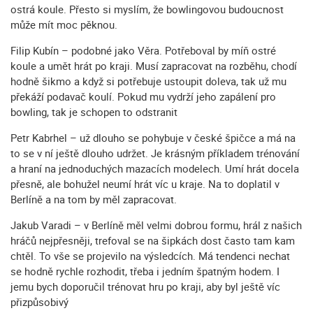
ostrá koule. Přesto si myslím, že bowlingovou budoucnost
může mít moc pěknou.
Filip Kubín – podobné jako Věra. Potřeboval by míň ostré
koule a umět hrát po kraji. Musí zapracovat na rozběhu, chodí
hodně šikmo a když si potřebuje ustoupit doleva, tak už mu
překáží podavač koulí. Pokud mu vydrží jeho zapálení pro
bowling, tak je schopen to odstranit
Petr Kabrhel – už dlouho se pohybuje v české špičce a má na
to se v ní ještě dlouho udržet. Je krásným příkladem trénování
a hraní na jednoduchých mazacích modelech. Umí hrát docela
přesně, ale bohužel neumí hrát víc u kraje. Na to doplatil v
Berlíně a na tom by měl zapracovat.
Jakub Varadi – v Berlíně měl velmi dobrou formu, hrál z našich
hráčů nejpřesněji, trefoval se na šipkách dost často tam kam
chtěl. To vše se projevilo na výsledcích. Má tendenci nechat
se hodně rychle rozhodit, třeba i jedním špatným hodem. I
jemu bych doporučil trénovat hru po kraji, aby byl ještě víc
přizpůsobivý