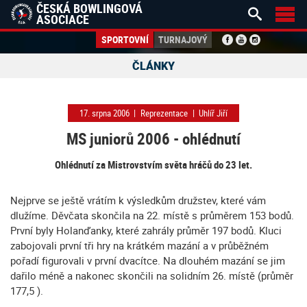
ČESKÁ BOWLINGOVÁ


ASOCIACE
SPORTOVNÍ
TURNAJOVÝ
ČLÁNKY
17. srpna 2006
|
Reprezentace
|
Uhlíř Jiří
MS juniorů 2006 - ohlédnutí
Ohlédnutí za Mistrovstvím světa hráčů do 23 let.
Nejprve se ještě vrátím k výsledkům družstev, které vám
dlužíme. Děvčata skončila na 22. místě s průměrem 153 bodů.
První byly Holanďanky, které zahrály průměr 197 bodů. Kluci
zabojovali první tři hry na krátkém mazání a v průběžném
pořadí figurovali v první dvacítce. Na dlouhém mazání se jim
dařilo méně a nakonec skončili na solidním 26. místě (průměr
177,5 ).