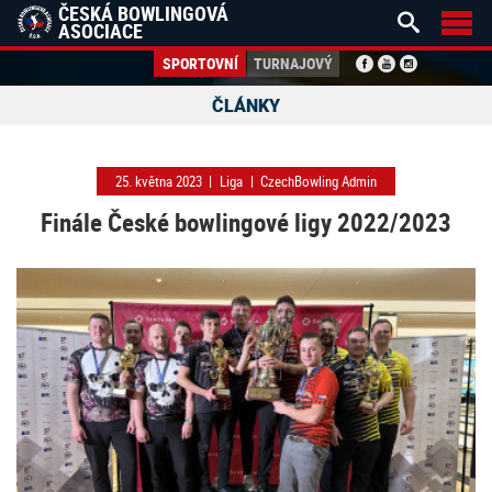
ČESKÁ BOWLINGOVÁ


ASOCIACE
SPORTOVNÍ
TURNAJOVÝ
ČLÁNKY
25. května 2023
|
Liga
|
CzechBowling Admin
Finále České bowlingové ligy 2022/2023