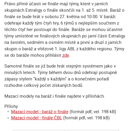
Právo přímé účasti ve finále mají týmy, které v jarních
skupinách Extraligy o finále skončili na 1. až 5. místě. Baráž o
finále se bude hrát v sobotu 27. května od 10:00. V baráži
odehraje každý tým čtyři hry, 6 týmů s nejlepším součtem z
těchto čtyř her postoupí do finále. Baráže se mohou účastnit
týmy umístěné ve finálových skupinách po jarní části Extraligy
na šestém, sedmém a osmém místě a první a druzí z jarních
skupin o baráž a vítězové 1. ligy ABL z každého regionu. Týmy
se do baráže mohou přihlásit
zde
.
Samotné finále se již bude hrát stejným systémem jako v
minulých letech. Týmy během dvou dnů odehrají postupně
zápasy stylem "každý s každým" a o konečném pořadí
rozhodne celkový počet získaných bodů.
Mazací modely na baráž i finále najdete v přílohách.
Přílohy
Mazací model - baráž o finále
(formát pdf, vel. 198 kB)
Mazací model - finále ČBL
(formát pdf, vel. 198 kB)