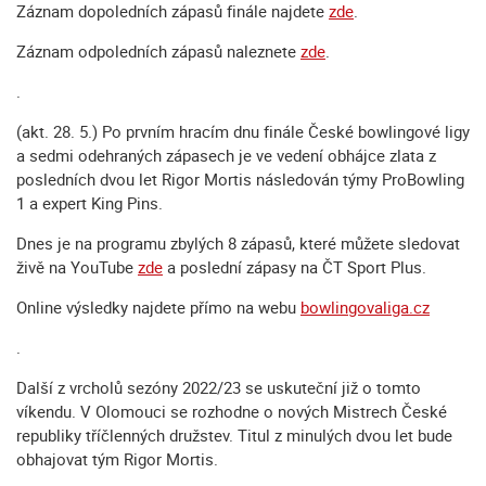
Záznam dopoledních zápasů finále najdete
zde
.
Záznam odpoledních zápasů naleznete
zde
.
.
(akt. 28. 5.) Po prvním hracím dnu finále České bowlingové ligy
a sedmi odehraných zápasech je ve vedení obhájce zlata z
posledních dvou let Rigor Mortis následován týmy ProBowling
1 a expert King Pins.
Dnes je na programu zbylých 8 zápasů, které můžete sledovat
živě na YouTube
zde
a poslední zápasy na ČT Sport Plus.
Online výsledky najdete přímo na webu
bowlingovaliga.cz
.
Další z vrcholů sezóny 2022/23 se uskuteční již o tomto
víkendu. V Olomouci se rozhodne o nových Mistrech České
republiky tříčlenných družstev. Titul z minulých dvou let bude
obhajovat tým Rigor Mortis.