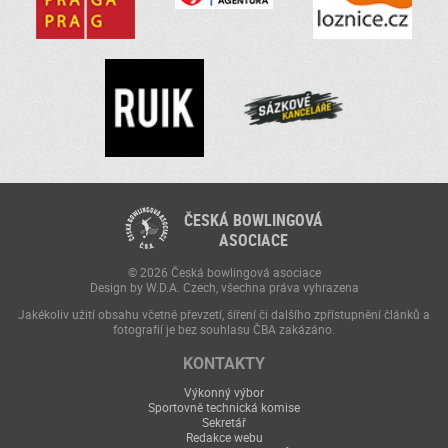
ČESKÁ BOWLINGOVÁ
ASOCIACE
© 2026 Česká bowlingová asociace
Design by W.D.A. Czech, všechna práva vyhrazena
Jakékoliv užití obsahu včetně převzetí, šíření či dalšího zpřístupnění článků a
fotografií je bez souhlasu ČBA zakázáno.
KONTAKTY
Výkonný výbor
Sportovně technická komise
Sekretář
Redakce webu