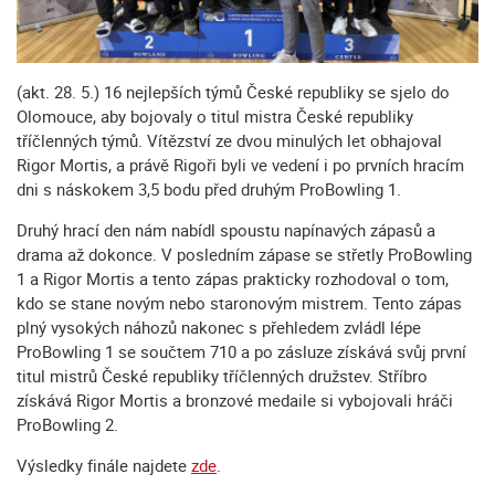
(akt. 28. 5.) 16 nejlepších týmů České republiky se sjelo do
Olomouce, aby bojovaly o titul mistra České republiky
tříčlenných týmů. Vítězství ze dvou minulých let obhajoval
Rigor Mortis, a právě Rigoři byli ve vedení i po prvních hracím
dni s náskokem 3,5 bodu před druhým ProBowling 1.
Druhý hrací den nám nabídl spoustu napínavých zápasů a
drama až dokonce. V posledním zápase se střetly ProBowling
1 a Rigor Mortis a tento zápas prakticky rozhodoval o tom,
kdo se stane novým nebo staronovým mistrem. Tento zápas
plný vysokých náhozů nakonec s přehledem zvládl lépe
ProBowling 1 se součtem 710 a po zásluze získává svůj první
titul mistrů České republiky tříčlenných družstev. Stříbro
získává Rigor Mortis a bronzové medaile si vybojovali hráči
ProBowling 2.
Výsledky finále najdete
zde
.