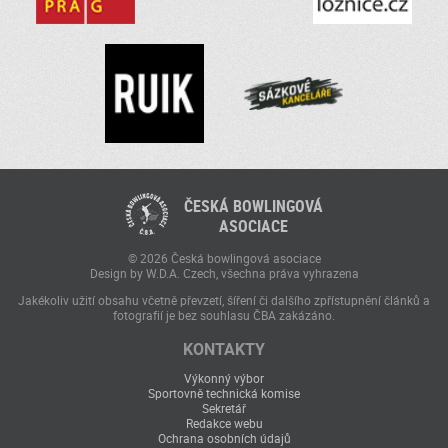
ČESKÁ BOWLINGOVÁ
ASOCIACE
© 2026 Česká bowlingová asociace
Design by W.D.A. Czech, všechna práva vyhrazena
Jakékoliv užití obsahu včetně převzetí, šíření či dalšího zpřístupnění článků a
fotografií je bez souhlasu ČBA zakázáno.
KONTAKTY
Výkonný výbor
Sportovně technická komise
Sekretář
Redakce webu
Ochrana osobních údajů