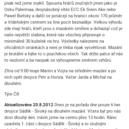
jinak než jsme zvyklí. Spousta hráčů zvučných jmen jako je
Osku Palermaa, dvojnásobný vítěz ECC Ek Svein Ake nebo
Pawel Bielsky a další se potácejí na hranici okolo 170 průměr
a Vídeňským centrem se line pocit beznaděje. Velkou výhodu
zde mají hráči, kteří jsou s mazáním smířeni a dohazují což je
naše největší slabina, která nás všechny připravuje o
minimálně 30 kuželek na hru. Výsledky naleznete na
oficiálních stránkách a není je třeba nijak vysvětlovat. Mazání
je brutální a hýbe to s psychikou všech. Tak držte palce ať nás
to nezlomí a ba naopak se vyhoupneme směrem vzhůru.
Zítra od 9:00 hraje Martin a Vojta na středním mazání a po
nich opět dvojice Petr a Honza. Večer Jarda a Michal na
dlouhém.
Tým ČR
Aktualizováno 20.8.2012
Dnes je na pořadu dne pouze 6 her
dvojice Sádlík - Široký na dlouhém mazání. Včera byl pro nás
dost dlouhý den. trávili jsme na centru přes 13 hodin. Ráno
uzavřela 1. část i dvojice Sádlík - Široký a to slušným