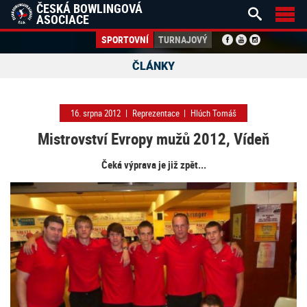
ČESKÁ BOWLINGOVÁ


ASOCIACE
SPORTOVNÍ
TURNAJOVÝ
ČLÁNKY
16. srpna 2012
|
Reprezentace
|
Hlúch Tomáš
Mistrovství Evropy mužů 2012, Vídeň
Čeká výprava je již zpět...