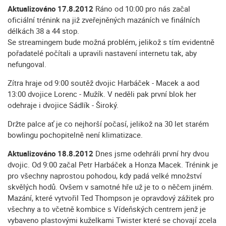
Aktualizováno 17.8.2012
Ráno od 10:00 pro nás začal
oficiální trénink na již zveřejněných mazáních ve finálních
délkách 38 a 44 stop.
Se streamingem bude možná problém, jelikož s tím evidentně
pořadatelé počítali a upravili nastavení internetu tak, aby
nefungoval.
Zítra hraje od 9:00 soutěž dvojic Harbáček - Macek a aod
13:00 dvojice Lorenc - Mužík. V neděli pak první blok her
odehraje i dvojice Sádlík - Široký.
Držte palce ať je co nejhorší počasí, jelikož na 30 let starém
bowlingu pochopitelně není klimatizace.
Aktualizováno 18.8.2012
Dnes jsme odehráli první hry dvou
dvojic. Od 9:00 začal Petr Harbáček a Honza Macek. Trénink je
pro všechny naprostou pohodou, kdy padá velké množství
skvělých hodů. Ovšem v samotné hře už je to o něčem jiném.
Mazání, které vytvořil Ted Thompson je opravdový zážitek pro
všechny a to včetně kombice s Vídeňských centrem jenž je
vybaveno plastovými kuželkami Twister které se chovají zcela