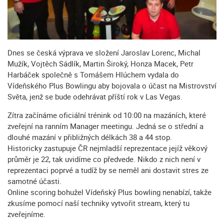
Dnes se česká výprava ve složení Jaroslav Lorenc, Michal
Mužík, Vojtěch Sádlík, Martin Široký, Honza Macek, Petr
Harbáček společně s Tomášem Hlúchem vydala do
Vídeňského Plus Bowlingu aby bojovala o účast na Mistrovství
Světa, jenž se bude odehrávat příští rok v Las Vegas.
Zítra začínáme oficiální trénink od 10:00 na mazáních, které
zveřejní na ranním Manager meetingu. Jedná se o střední a
dlouhé mazání v přibližných délkách 38 a 44 stop.
Historicky zastupuje ČR nejmladší reprezentace jejíž věkový
průměr je 22, tak uvidíme co předvede. Nikdo z nich není v
reprezentaci poprvé a tudíž by se neměl ani dostavit stres ze
samotné účasti.
Online scoring bohužel Vídeňský Plus bowling nenabízí, takže
zkusíme pomocí naší techniky vytvořit stream, který tu
zveřejníme.