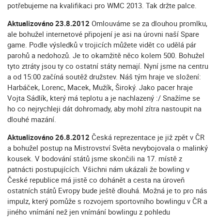
potřebujeme na kvalifikaci pro WMC 2013. Tak držte palce.
Aktualizováno 23.8.2012
Omlouváme se za dlouhou promlku,
ale bohužel internetové připojení je asi na úrovni naší Spare
game. Podle výsledků v trojicích můžete vidět co udělá pár
parohů a nedohozů. Je to okamžitě něco kolem 500. Bohužel
tyto ztráty jsou ty co ostatní státy nemají. Nyní jsme na centru
a od 15:00 začíná soutěž družstev. Náš tým hraje ve složení:
Harbáček, Lorenc, Macek, Mužík, Široký. Jako pacer hraje
Vojta Sádlík, který má teplotu a je nachlazený :/ Snažíme se
ho co nejrychleji dát dohromady, aby mohl zítra nastoupit na
dlouhé mazání.
Aktualizováno 26.8.2012
Česká reprezentace je již zpět v ČR
a bohužel postup na Mistrovství Světa nevybojovala o malinký
kousek. V bodování států jsme skončili na 17. místě z
patnácti postupujících. Všichni nám ukázali že bowling v
České republice má jistě co dohánět a cesta na úroveň
ostatních států Evropy bude ještě dlouhá. Možná je to pro nás
impulz, který pomůže s rozvojem sportovního bowlingu v ČR a
jiného vnímání než jen vnímání bowlingu z pohledu