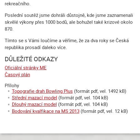
rekreačního.
Poslední soutěž jsme dohráli důstojně, kde jsme zaznamenali
skvělé výkony přes 1000 bodů, ale bohužel také krizové okolo
870.
Tímto se s Vámi loučíme a věříme, že za dva roky se Česká
republika prosadí daleko více.
DŮLEŽITÉ ODKAZY
Oficiální stránky ME
Časový plán
Přílohy
Topografie drah Bowling Plus
(formát pdf, vel. 1492 kB)
Střední mazací model
(formát pdf, vel. 104 kB)
Dlouhý mazací model
(formát pdf, vel. 104 kB)
Bodování kvalfikace na MS 2013
(formát pdf, vel. 12 kB)