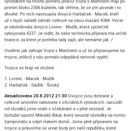
výsledkem na místní poměry jelikož Vojta s Martinem mají po
prvním bloku 2306 kuželek, tak věříme, že se jim povede i to
dlouhé. Po nich nastoupila dvojice Harbáček - Macek, kteří
už v lepší naládě zahráli celkově na obou mazání 4384. Večer
je následovala dvojice Lorenc - Mužík, která společně
vybojovala 4337. Je vidět, že naše technická příprava má určité
hranice, za které je potřeba tady zajít, ale nemáme jak :/
Uvidíme jak zahraje Vojta s Martinem a už se připravujeme na
trojice, jelikož z nás pomalu odpadává nervové vypětí.
Trojice se hrají ve složení :
1. Lorenc - Macek - Mužík
2. Harbáček - Sádlík - Široký
Aktualizováno 20.8.2012 21:30
Dvojice jsou dohrané a
celkové umístění naleznete v oficiálních výsledcích. narozdíl
od slováků jsme stále v očekávání a v plné sestavě. Je
bohužel opustil Mikuláš Bikár, který neustál výsledky na tomto
šampionátu a odjel vlakem domů. Jsme plně připraveni na
trojice a pokusíme se urvat body pro naší republiku, které