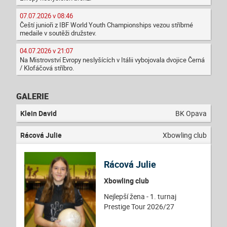
07.07.2026 v 08:46
Čeští junioři z IBF World Youth Championships vezou stříbrné
medaile v soutěži družstev.
04.07.2026 v 21:07
Na Mistrovství Evropy neslyšících v Itálii vybojovala dvojice Černá
/ Klofáčová stříbro.
GALERIE
Klein David
BK Opava
Rácová Julie
Xbowling club
Rácová Julie
Xbowling club
Nejlepší žena - 1. turnaj
Prestige Tour 2026/27