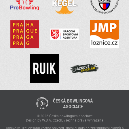
ČESKÁ BOWLINGOVÁ
ASOCIACE
© 2026 Česká bowlingová asociace
Design by W.D.A. Czech, všechna práva vyhrazena
Jakékoliv užití obsahu včetně převzetí, šíření či dalšího zpřístupnění článků a