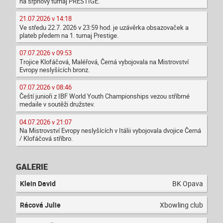
na srpnový turnaj PRESTIGE.
21.07.2026 v 14:18
Ve středu 22.7. 2026 v 23:59 hod. je uzávěrka obsazovaček a
plateb předem na 1. turnaj Prestige.
07.07.2026 v 09:53
Trojice Klofáčová, Maléřová, Černá vybojovala na Mistrovství
Evropy neslyšících bronz.
07.07.2026 v 08:46
Čeští junioři z IBF World Youth Championships vezou stříbrné
medaile v soutěži družstev.
04.07.2026 v 21:07
Na Mistrovství Evropy neslyšících v Itálii vybojovala dvojice Černá
/ Klofáčová stříbro.
GALERIE
Klein David
BK Opava
Rácová Julie
Xbowling club