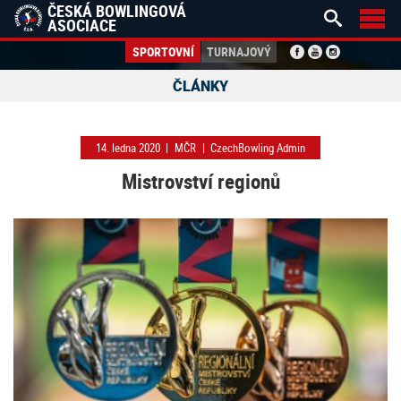
ČESKÁ BOWLINGOVÁ


ASOCIACE
SPORTOVNÍ
TURNAJOVÝ
ČLÁNKY
14. ledna 2020
|
MČR
|
CzechBowling Admin
Mistrovství regionů