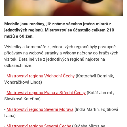
Medaile jsou rozdány, již známe všechna jména mistrů z
jednotlivých regionů. Mistrovství se účastnilo celkem 210
mužů a 66 žen.
Výsledky a komentáře z jednotlivých regionů byly postupně
přidávány na webové stránky a výkony načteny do hráčských
vizitek. Detailně vše z jednotlivých regionů najdete na
odkazech níže.
-
Mistrovství regionu Východní Čechy
(Kratochvíl Dominik,
Vondráčková Linda)
-
Mistrovství regionu Praha a Střední Čechy
(Kolář Jan ml.,
Slavíková Kateřina)
-
Mistrovství regionu Severní Morava
(Indra Martin, Fojtíková
Ivana)
-
Mistrovství regionu Severní Čechy
(Kučaba Miroslav,