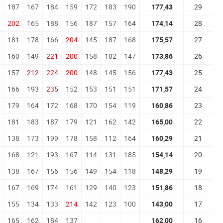
187
167
184
159
172
183
190
177,43
29
202
165
188
156
187
157
164
174,14
28
181
178
166
204
145
187
168
175,57
27
160
149
221
200
158
182
147
173,86
26
157
212
224
200
148
145
156
177,43
25
166
193
235
152
153
151
151
171,57
24
179
164
172
168
170
154
119
160,86
23
181
183
187
179
121
162
142
165,00
22
138
173
199
178
158
112
164
160,29
21
168
121
193
167
114
131
185
154,14
20
138
167
156
156
149
154
118
148,29
19
167
169
174
161
129
140
123
151,86
18
155
134
133
214
142
123
100
143,00
17
165
162
184
137
162,00
16