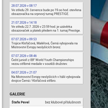
28.07.2026 v 08:17
Ve středu 29. července bude po 19.oo hod. otevřena
obsazovačka na srpnový turnaj PRESTIGE.
21.07.2026 v 14:18
Ve středu 22.7. 2026 v 23:59 hod. je uzávěrka
obsazovaček a plateb předem na 1. turnaj Prestige.
07.07.2026 v 09:53
Trojice Klofáčová, Maléřová, Černá vybojovala na
Mistrovství Evropy neslyšících bronz.
07.07.2026 v 08:46
Čeští junioři z IBF World Youth Championships
vezou stříbrné medaile v soutěži družstev.
04.07.2026 v 21:07
Na Mistrovství Evropy neslyšících v Itálii vybojovala
dvojice Černá / Klofáčová stříbro.
GALERIE
Štafa Pavel
bez klubové příslušnosti