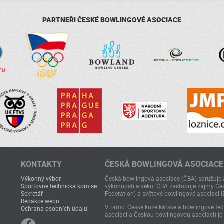
PARTNEŘI ČESKÉ BOWLINGOVÉ ASOCIACE
KONTAKTY
ČESKÁ BOWLINGOVÁ ASOCIACE
Výkonný výbor
Česká bowlingová asociace (ČBA) sdružuje a
Sportovně technická komise
výkonnosti a věku. ČBA zastupuje zájmy Čes
Sekretář
Federation) a světové bowlingové asociaci I
Redakce webu
V rámci České kuželkářské a bowlingové fede
Ochrana osobních údajů
asociaci a Českou bowlingovou asociaci) je