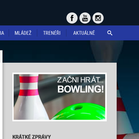
IA
MLÁDEŽ
TRENÉŘI
AKTUÁLNĚ

KRÁTKÉ ZPRÁVY