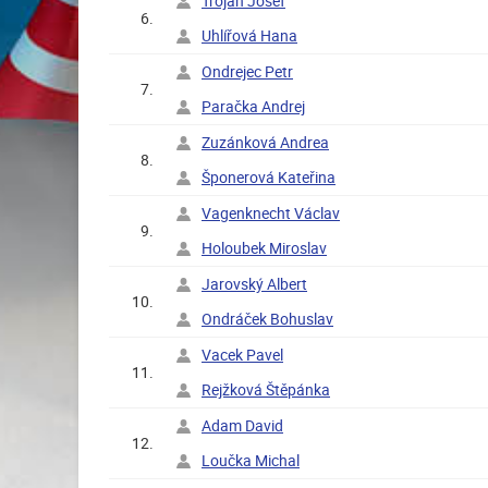
Trojan Josef
6.
Uhlířová Hana
Ondrejec Petr
7.
Paračka Andrej
Zuzánková Andrea
8.
Šponerová Kateřina
Vagenknecht Václav
9.
Holoubek Miroslav
Jarovský Albert
10.
Ondráček Bohuslav
Vacek Pavel
11.
Rejžková Štěpánka
Adam David
12.
Loučka Michal