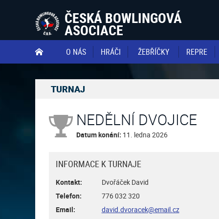
ČESKÁ BOWLINGOVÁ
ASOCIACE
O NÁS
HRÁČI
ŽEBŘÍČKY
REPRE

TURNAJ
NEDĚLNÍ DVOJICE
Datum konání:
11. ledna 2026
INFORMACE K TURNAJE
Kontakt:
Dvořáček David
Telefon:
776 032 320
Email:
david.dvoracek@email.cz