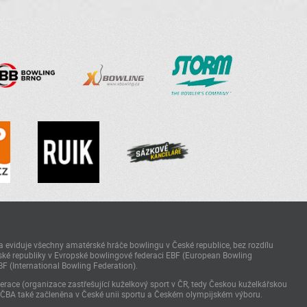
 eviduje všechny amatérské hráče bowlingu v České republice, bez rozdílu
ké republiky v Evropské bowlingové federaci EBF (European Bowling
BF (International Bowling Federation).
race (organizace zastřešující kuželkový sport v ČR, tedy Českou kuželkářskou
 ČBA také začleněna v České unii sportu a Českém olympijském výboru.