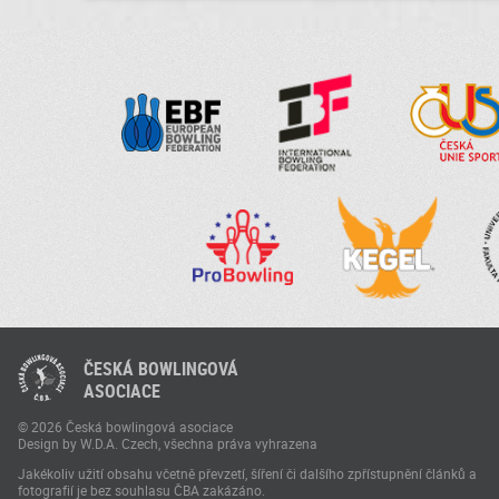
ČESKÁ BOWLINGOVÁ
ASOCIACE
© 2026 Česká bowlingová asociace
Design by W.D.A. Czech, všechna práva vyhrazena
Jakékoliv užití obsahu včetně převzetí, šíření či dalšího zpřístupnění článků a
fotografií je bez souhlasu ČBA zakázáno.