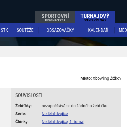
SPORTOVNÍ
TURNAJOVÝ
INFORMACE CBA
SERVIS, VÝSLEDKY
STK
SOUTĚŽE
OBSAZOVAČKY
KALENDÁŘ
MÉD
Místo:
Xbowling Žižkov
SOUVISLOSTI
Žebříčky:
nezapočítává se do žádného žebříčku
Série:
Nedělní dvojice
Články:
Nedělní dvojice, 1. turnaj