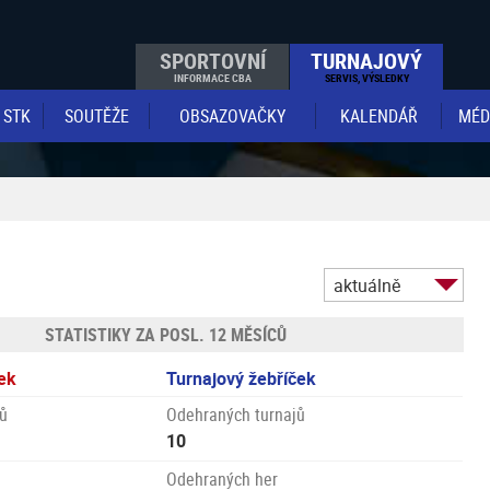
SPORTOVNÍ
TURNAJOVÝ
INFORMACE CBA
SERVIS, VÝSLEDKY
STK
SOUTĚŽE
OBSAZOVAČKY
KALENDÁŘ
MÉD
aktuálně
STATISTIKY ZA POSL. 12 MĚSÍCŮ
ek
Turnajový žebříček
ů
Odehraných turnajů
10
Odehraných her