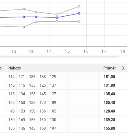
o.
Náhozy
Průměr
B.
114
171
183
158
129
151,00
146
115
135
126
137
131,80
113
134
158
145
127
135,40
136
150
132
170
89
135,40
98
153
150
136
105
128,40
130
149
157
130
130
139,20
136
145
143
158
197
155,80