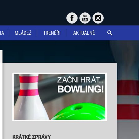
IA
MLÁDEŽ
TRENÉŘI
AKTUÁLNĚ

KRÁTKÉ ZPRÁVY