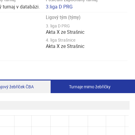
 turnaj v databázi.
3.liga D PRG
Ligový tým (týmy)
3. liga D PRG
Akta X ze Strašnic
4. liga Strašnice
Akta X ze Strašnic
jový žebříček ČBA
Turnaje mimo žebříčky