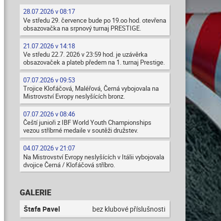
28.07.2026 v 08:17
Ve středu 29. července bude po 19.oo hod. otevřena
obsazovačka na srpnový turnaj PRESTIGE.
21.07.2026 v 14:18
Ve středu 22.7. 2026 v 23:59 hod. je uzávěrka
obsazovaček a plateb předem na 1. turnaj Prestige.
07.07.2026 v 09:53
Trojice Klofáčová, Maléřová, Černá vybojovala na
Mistrovství Evropy neslyšících bronz.
07.07.2026 v 08:46
Čeští junioři z IBF World Youth Championships
vezou stříbrné medaile v soutěži družstev.
04.07.2026 v 21:07
Na Mistrovství Evropy neslyšících v Itálii vybojovala
dvojice Černá / Klofáčová stříbro.
GALERIE
Štafa Pavel
bez klubové příslušnosti