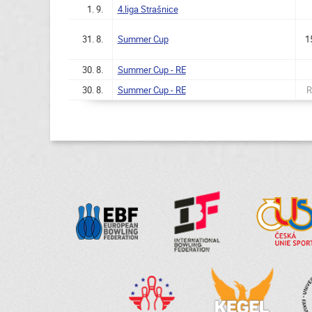
1. 9.
4.liga Strašnice
31. 8.
Summer Cup
1
30. 8.
Summer Cup - RE
30. 8.
Summer Cup - RE
R