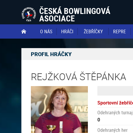
ČESKÁ BOWLINGOVÁ
ASOCIACE
O NÁS
HRÁČI
ŽEBŘÍČKY
REPRE

PROFIL HRÁČKY
REJŽKOVÁ ŠTĚPÁNKA
Sportovní žebříč
Odehraných turnaj
0
Odehraných her