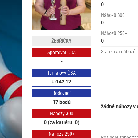
0
Náhozů 300
0
Náhozů 250+
ŽEBŘÍČKY
0
Statistika náhozů
Sportovní ČBA
-
Turnajový ČBA
∅
142,12
Bodovací
17 bodů
žádné náhozy v 
Náhozy 300
0 (za kariéru: 0)
Náhozy 250+
Poslední započítan