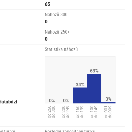
65
Náhozů 300
0
Náhozů 250+
0
Statistika náhozů
63%
34%
3%
0%
0%
databázi
od 100
do 149
od 001
do 099
od 250
do 300
od 200
do 249
od 150
do 199
ý turnaj
Poslední započítaný turnaj