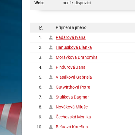
Web:
není k dispozici
P.
Příjmení a jméno
1.
Pádárová Ivana
2.
Hanusíková Blanka
3.
Morávková Drahomíra
4.
Pindurová Jana
5.
Vlasáková Gabriela
6.
Gutwirthová Petra
7.
Stulíková Dagmar
8.
Nováková Miluše
9.
Čechovská Monika
10.
Beštová Kateřina