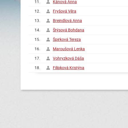
11.
Kánová Anna
12.
Fryšová Věra
13.
Breindlová Anna
14.
Štýsová Bohdana
15.
Špirková Tereza
16.
Maroušová Lenka
17.
Vohryzková Dáša
18.
Filípková Kristýna