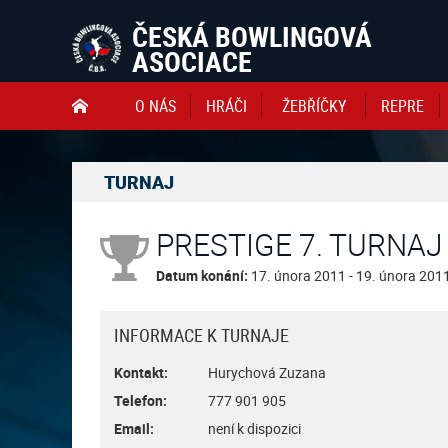
ČESKÁ BOWLINGOVÁ
ASOCIACE
O NÁS
HRÁČI
ŽEBŘÍČKY
REPRE

TURNAJ
PRESTIGE 7. TURNAJ 
Datum konání:
17. února 2011 - 19. února 201
INFORMACE K TURNAJE
Kontakt:
Hurychová Zuzana
Telefon:
777 901 905
Email:
není k dispozici