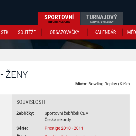
SPORTOVNÍ
TURNAJOVÝ
INFORMACE CBA
SERVIS, VÝSLEDKY
STK
SOUTĚŽE
OBSAZOVAČKY
KALENDÁŘ
MÉD
- ŽENY
1
Místo:
Bowling Replay (Klíše)
SOUVISLOSTI
Žebříčky:
Sportovní žebříček ČBA
České rekordy
Série:
Prestige 2010 - 2011