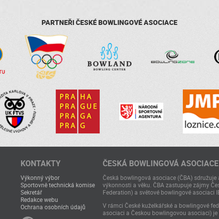
PARTNEŘI ČESKÉ BOWLINGOVÉ ASOCIACE
KONTAKTY
ČESKÁ BOWLINGOVÁ ASOCIACE
Výkonný výbor
Česká bowlingová asociace (ČBA) sdružuje a
Sportovně technická komise
výkonnosti a věku. ČBA zastupuje zájmy Čes
Sekretář
Federation) a světové bowlingové asociaci I
Redakce webu
V rámci České kuželkářské a bowlingové fede
Ochrana osobních údajů
asociaci a Českou bowlingovou asociaci) je