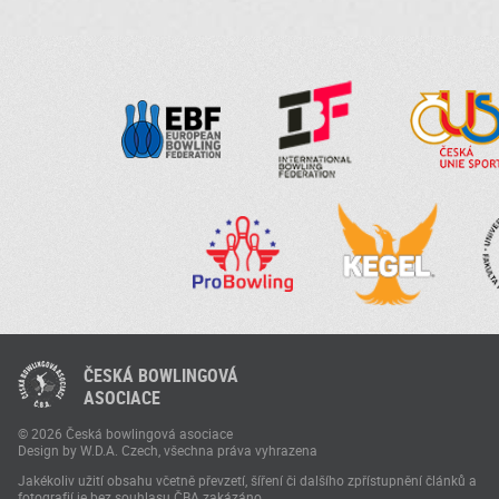
ČESKÁ BOWLINGOVÁ
ASOCIACE
© 2026 Česká bowlingová asociace
Design by W.D.A. Czech, všechna práva vyhrazena
Jakékoliv užití obsahu včetně převzetí, šíření či dalšího zpřístupnění článků a
fotografií je bez souhlasu ČBA zakázáno.