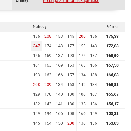
Články:
Prestige 7. turnaj - rekapitulace
Náhozy
Průměr
185
208
153
145
206
155
175,33
247
174
143
177
153
143
172,83
146
169
137
198
174
187
168,50
181
163
169
163
163
166
167,50
193
163
166
157
134
188
166,83
208
209
134
168
142
134
165,83
129
170
140
180
188
187
165,67
182
143
141
180
135
156
156,17
149
194
166
108
166
149
155,33
145
154
150
200
138
136
153,83