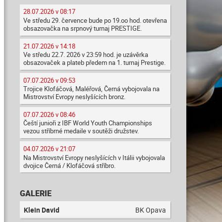
28.07.2026 v 08:17
Ve středu 29. července bude po 19.oo hod. otevřena
obsazovačka na srpnový turnaj PRESTIGE.
21.07.2026 v 14:18
Ve středu 22.7. 2026 v 23:59 hod. je uzávěrka
obsazovaček a plateb předem na 1. turnaj Prestige.
07.07.2026 v 09:53
Trojice Klofáčová, Maléřová, Černá vybojovala na
Mistrovství Evropy neslyšících bronz.
07.07.2026 v 08:46
Čeští junioři z IBF World Youth Championships
vezou stříbrné medaile v soutěži družstev.
04.07.2026 v 21:07
Na Mistrovství Evropy neslyšících v Itálii vybojovala
dvojice Černá / Klofáčová stříbro.
GALERIE
Klein David
BK Opava