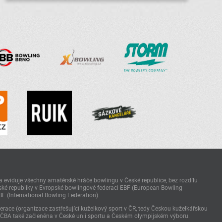
 eviduje všechny amatérské hráče bowlingu v České republice, bez rozdílu
ké republiky v Evropské bowlingové federaci EBF (European Bowling
BF (International Bowling Federation).
race (organizace zastřešující kuželkový sport v ČR, tedy Českou kuželkářskou
 ČBA také začleněna v České unii sportu a Českém olympijském výboru.