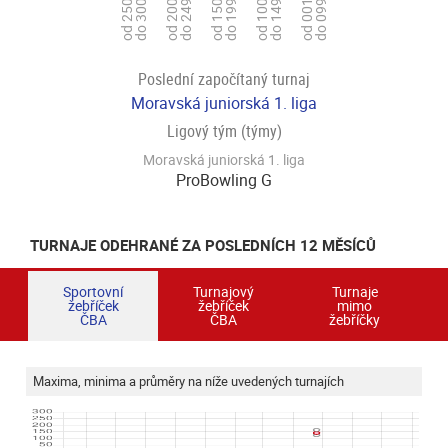
od 250
do 300
od 200
do 249
od 150
do 199
od 100
do 149
od 001
do 099
Poslední započítaný turnaj
Moravská juniorská 1. liga
Ligový tým (týmy)
Moravská juniorská 1. liga
ProBowling G
TURNAJE ODEHRANÉ ZA POSLEDNÍCH 12 MĚSÍCŮ
Sportovní
Turnajový
Turnaje
žebříček
žebříček
mimo
ČBA
ČBA
žebříčky
Maxima, minima a průměry na níže uvedených turnajích