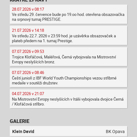
28.07.2026 v 08:17
Ve středu 29. července bude po 19.oo hod. otevřena obsazovačka
na srpnový turnaj PRESTIGE.
21.07.2026 v 14:18
Ve středu 22.7. 2026 v 23:59 hod. je uzávěrka obsazovaček a
plateb předem na 1. turnaj Prestige.
07.07.2026 v 09:53
Trojice Klofáčová, Maléřová, Černá vybojovala na Mistrovství
Evropy neslyšících bronz.
07.07.2026 v 08:46
Čeští junioři z IBF World Youth Championships vezou stříbrné
medaile v soutěži družstev.
04.07.2026 v 21:07
Na Mistrovství Evropy neslyšících v Itálii vybojovala dvojice Černá
/ Klofáčová stříbro.
GALERIE
Klein David
BK Opava