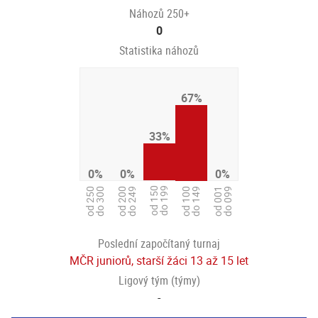
Náhozů 250+
0
Statistika náhozů
67%
33%
0%
0%
0%
od 150
do 199
od 250
do 300
od 200
do 249
od 001
do 099
od 100
do 149
Poslední započítaný turnaj
MČR juniorů, starší žáci 13 až 15 let
Ligový tým (týmy)
-