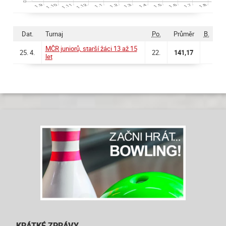
Dat.
Turnaj
Po.
Průměr
B.
MČR juniorů, starší žáci 13 až 15
25. 4.
22.
141,17
let
KRÁTKÉ ZPRÁVY