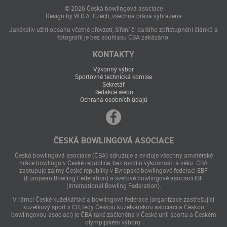
© 2026 Česká bowlingová asociace
Design by W.D.A. Czech, všechna práva vyhrazena
Jakékoliv užití obsahu včetně převzetí, šíření či dalšího zpřístupnění článků a
fotografií je bez souhlasu ČBA zakázáno.
KONTAKTY
Výkonný výbor
Sportovně technická komise
Sekretář
Redakce webu
Ochrana osobních údajů
ČESKÁ BOWLINGOVÁ ASOCIACE
Česká bowlingová asociace (ČBA) sdružuje a eviduje všechny amatérské
hráče bowlingu v České republice, bez rozdílu výkonnosti a věku. ČBA
zastupuje zájmy České republiky v Evropské bowlingové federaci EBF
(European Bowling Federation) a světové bowlingové asociaci IBF
(International Bowling Federation).
V rámci České kuželkářské a bowlingové federace (organizace zastřešující
kuželkový sport v ČR, tedy Českou kuželkářskou asociaci a Českou
bowlingovou asociaci) je ČBA také začleněna v České unii sportu a Českém
olympijském výboru.