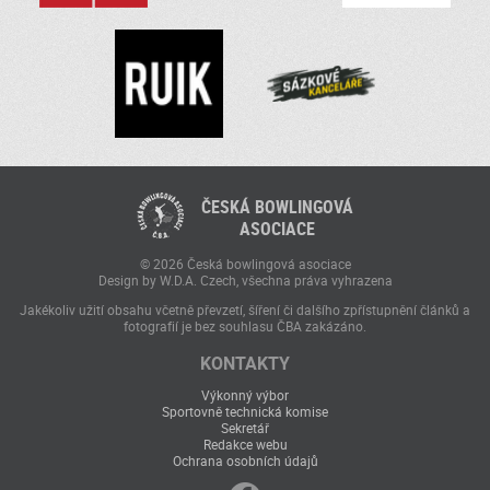
ČESKÁ BOWLINGOVÁ
ASOCIACE
© 2026 Česká bowlingová asociace
Design by W.D.A. Czech, všechna práva vyhrazena
Jakékoliv užití obsahu včetně převzetí, šíření či dalšího zpřístupnění článků a
fotografií je bez souhlasu ČBA zakázáno.
KONTAKTY
Výkonný výbor
Sportovně technická komise
Sekretář
Redakce webu
Ochrana osobních údajů