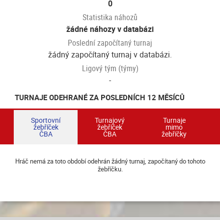
0
Statistika náhozů
žádné náhozy v databázi
Poslední započítaný turnaj
žádný započítaný turnaj v databázi.
Ligový tým (týmy)
-
TURNAJE ODEHRANÉ ZA POSLEDNÍCH 12 MĚSÍCŮ
Sportovní
Turnajový
Turnaje
žebříček
žebříček
mimo
ČBA
ČBA
žebříčky
Hráč nemá za toto období odehrán žádný turnaj, započítaný do tohoto
žebříčku.