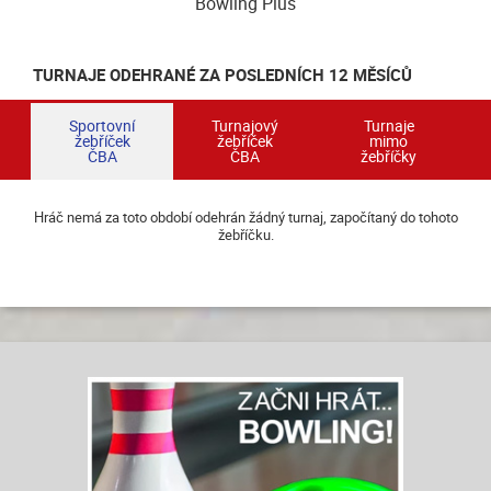
Bowling Plus
TURNAJE ODEHRANÉ ZA POSLEDNÍCH 12 MĚSÍCŮ
Sportovní
Turnajový
Turnaje
žebříček
žebříček
mimo
ČBA
ČBA
žebříčky
Hráč nemá za toto období odehrán žádný turnaj, započítaný do tohoto
žebříčku.