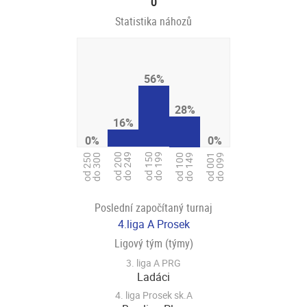
0
Statistika náhozů
56%
28%
16%
0%
0%
od 200
do 249
od 150
do 199
od 100
do 149
od 250
do 300
od 001
do 099
Poslední započítaný turnaj
4.liga A Prosek
Ligový tým (týmy)
3. liga A PRG
Ladáci
4. liga Prosek sk.A