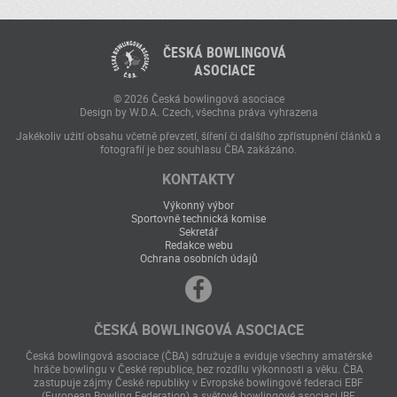
ČESKÁ BOWLINGOVÁ
ASOCIACE
© 2026 Česká bowlingová asociace
Design by W.D.A. Czech, všechna práva vyhrazena
Jakékoliv užití obsahu včetně převzetí, šíření či dalšího zpřístupnění článků a
fotografií je bez souhlasu ČBA zakázáno.
KONTAKTY
Výkonný výbor
Sportovně technická komise
Sekretář
Redakce webu
Ochrana osobních údajů
ČESKÁ BOWLINGOVÁ ASOCIACE
Česká bowlingová asociace (ČBA) sdružuje a eviduje všechny amatérské
hráče bowlingu v České republice, bez rozdílu výkonnosti a věku. ČBA
zastupuje zájmy České republiky v Evropské bowlingové federaci EBF
(European Bowling Federation) a světové bowlingové asociaci IBF