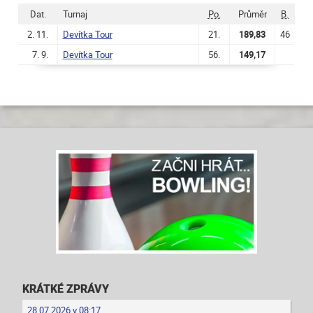
Dat.
Turnaj
Po.
Průměr
B.
2. 11.
Devítka Tour
21.
189,83
46
7. 9.
Devítka Tour
56.
149,17
KRÁTKÉ ZPRÁVY
28.07.2026 v 08:17