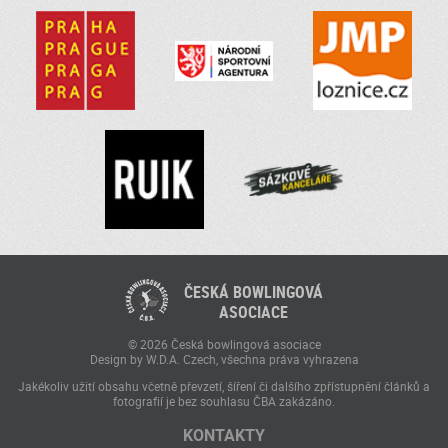
ČESKÁ BOWLINGOVÁ
ASOCIACE
© 2026 Česká bowlingová asociace
Design by W.D.A. Czech, všechna práva vyhrazena
Jakékoliv užití obsahu včetně převzetí, šíření či dalšího zpřístupnění článků a
fotografií je bez souhlasu ČBA zakázáno.
KONTAKTY