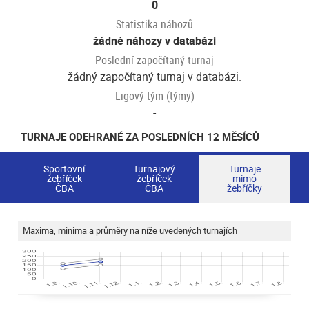
0
Statistika náhozů
žádné náhozy v databázi
Poslední započítaný turnaj
žádný započítaný turnaj v databázi.
Ligový tým (týmy)
-
TURNAJE ODEHRANÉ ZA POSLEDNÍCH 12 MĚSÍCŮ
Sportovní
Turnajový
Turnaje
žebříček
žebříček
mimo
ČBA
ČBA
žebříčky
Maxima, minima a průměry na níže uvedených turnajích