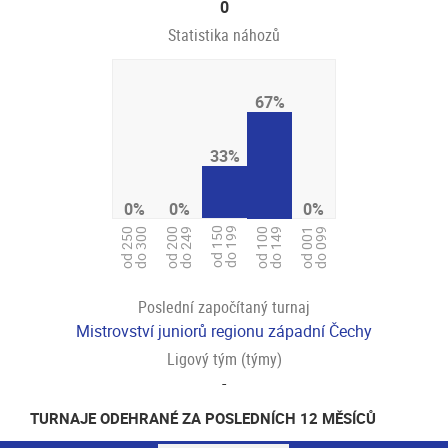
0
Statistika náhozů
67%
33%
0%
0%
0%
od 150
do 199
od 250
do 300
od 200
do 249
od 001
do 099
od 100
do 149
Poslední započítaný turnaj
Mistrovství juniorů regionu západní Čechy
Ligový tým (týmy)
-
TURNAJE ODEHRANÉ ZA POSLEDNÍCH 12 MĚSÍCŮ