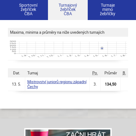
Sportovní
Turnajový
Turnaje
žebříček
žebříček
mimo
ČBA
ČBA
žebříčky
Maxima, minima a průměry na níže uvedených turnajích
Dat.
Turnaj
Po.
Průměr
B.
Mistrovství juniorů regionu západní
13. 5.
3.
134,50
Čechy