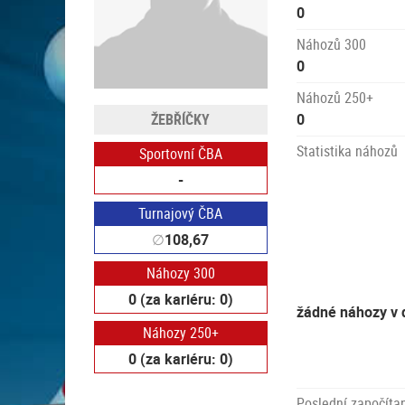
0
Náhozů 300
0
Náhozů 250+
ŽEBŘÍČKY
0
Statistika náhozů
Sportovní ČBA
-
Turnajový ČBA
∅
108,67
Náhozy 300
0 (za kariéru: 0)
žádné náhozy v 
Náhozy 250+
0 (za kariéru: 0)
Poslední započítan