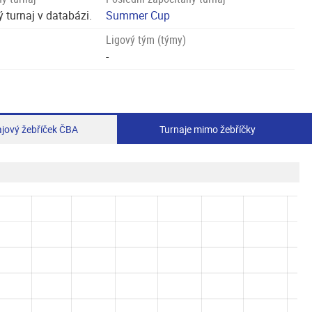
 turnaj v databázi.
Summer Cup
Ligový tým (týmy)
-
jový žebříček ČBA
Turnaje mimo žebříčky