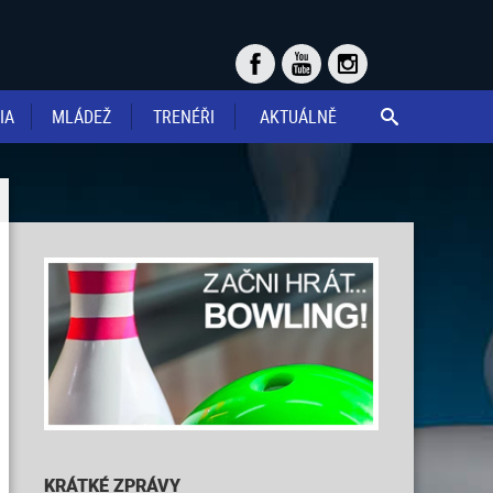
IA
MLÁDEŽ
TRENÉŘI
AKTUÁLNĚ

KRÁTKÉ ZPRÁVY