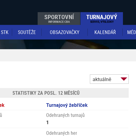
SPORTOVNÍ
TURNAJOVÝ
INFORMACE CBA
SERVIS, VÝSLEDKY
STK
SOUTĚŽE
OBSAZOVAČKY
KALENDÁŘ
MÉD
aktuálně
STATISTIKY ZA POSL. 12 MĚSÍCŮ
ek
Turnajový žebříček
ů
Odehraných turnajů
1
Odehraných her