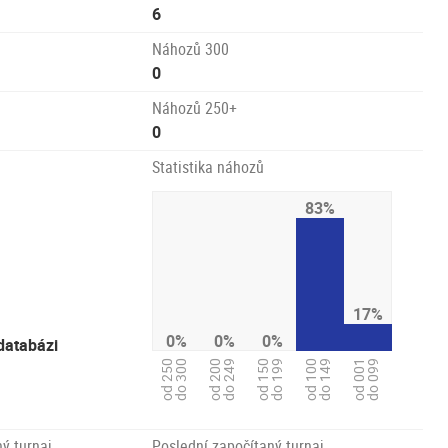
6
Náhozů 300
0
Náhozů 250+
0
Statistika náhozů
83%
17%
0%
0%
0%
databázi
od 100
do 149
od 250
do 300
od 200
do 249
od 150
do 199
od 001
do 099
ý turnaj
Poslední započítaný turnaj