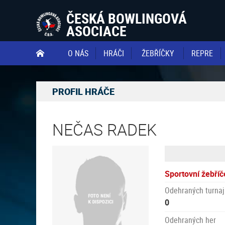
ČESKÁ BOWLINGOVÁ
ASOCIACE
O NÁS
HRÁČI
ŽEBŘÍČKY
REPRE

PROFIL HRÁČE
NEČAS RADEK
Sportovní žebříč
Odehraných turnaj
0
Odehraných her