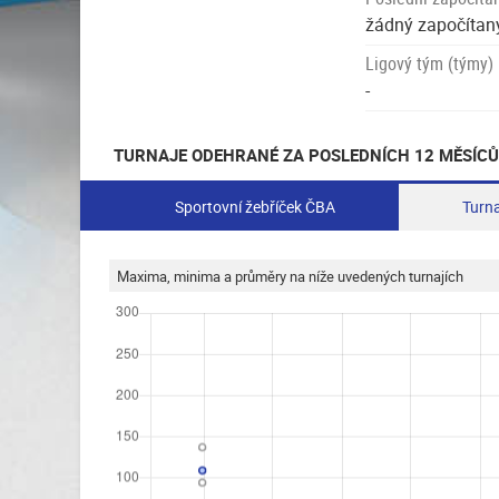
žádný započítaný
Ligový tým (týmy)
-
TURNAJE ODEHRANÉ ZA POSLEDNÍCH 12 MĚSÍCŮ
Sportovní žebříček ČBA
Turna
Maxima, minima a průměry na níže uvedených turnajích