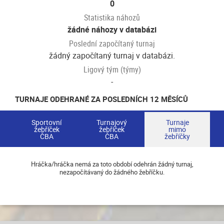
0
Statistika náhozů
žádné náhozy v databázi
Poslední započítaný turnaj
žádný započítaný turnaj v databázi.
Ligový tým (týmy)
-
TURNAJE ODEHRANÉ ZA POSLEDNÍCH 12 MĚSÍCŮ
Sportovní
Turnajový
Turnaje
žebříček
žebříček
mimo
ČBA
ČBA
žebříčky
Hráčka/hráčka nemá za toto období odehrán žádný turnaj,
nezapočítávaný do žádného žebříčku.