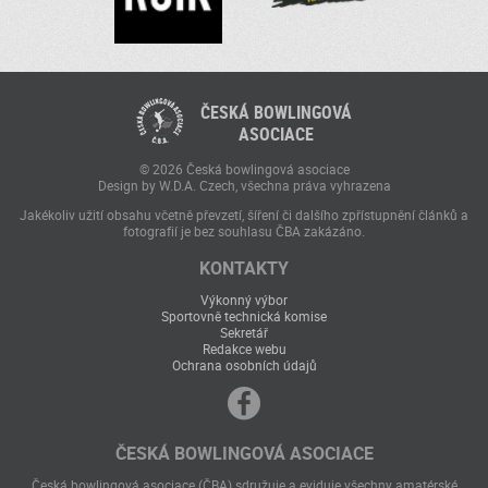
ČESKÁ BOWLINGOVÁ
ASOCIACE
© 2026 Česká bowlingová asociace
Design by W.D.A. Czech, všechna práva vyhrazena
Jakékoliv užití obsahu včetně převzetí, šíření či dalšího zpřístupnění článků a
fotografií je bez souhlasu ČBA zakázáno.
KONTAKTY
Výkonný výbor
Sportovně technická komise
Sekretář
Redakce webu
Ochrana osobních údajů
ČESKÁ BOWLINGOVÁ ASOCIACE
Česká bowlingová asociace (ČBA) sdružuje a eviduje všechny amatérské