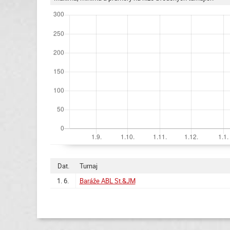
Dat.
Turnaj
1. 6.
Baráže ABL St.&JM