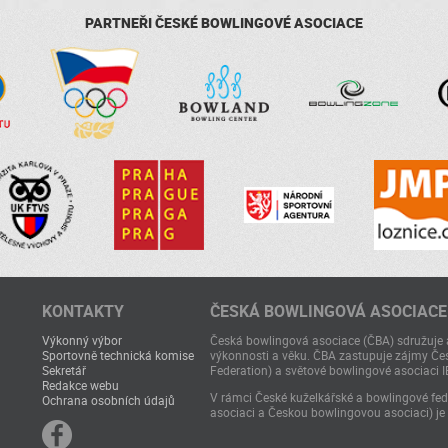
PARTNEŘI ČESKÉ BOWLINGOVÉ ASOCIACE
KONTAKTY
ČESKÁ BOWLINGOVÁ ASOCIACE
Výkonný výbor
Česká bowlingová asociace (ČBA) sdružuje a
Sportovně technická komise
výkonnosti a věku. ČBA zastupuje zájmy Čes
Sekretář
Federation) a světové bowlingové asociaci I
Redakce webu
V rámci České kuželkářské a bowlingové fede
Ochrana osobních údajů
asociaci a Českou bowlingovou asociaci) je