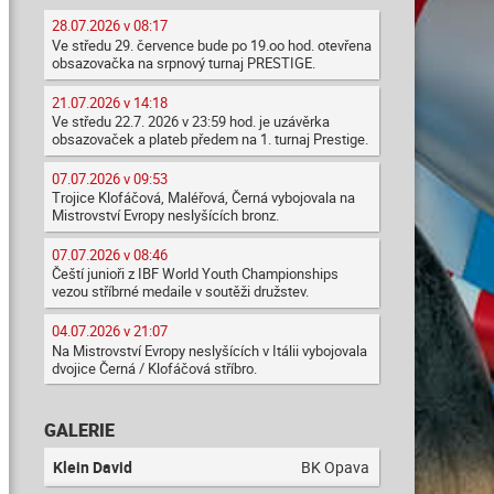
28.07.2026 v 08:17
Ve středu 29. července bude po 19.oo hod. otevřena
obsazovačka na srpnový turnaj PRESTIGE.
21.07.2026 v 14:18
Ve středu 22.7. 2026 v 23:59 hod. je uzávěrka
obsazovaček a plateb předem na 1. turnaj Prestige.
07.07.2026 v 09:53
Trojice Klofáčová, Maléřová, Černá vybojovala na
Mistrovství Evropy neslyšících bronz.
07.07.2026 v 08:46
Čeští junioři z IBF World Youth Championships
vezou stříbrné medaile v soutěži družstev.
04.07.2026 v 21:07
Na Mistrovství Evropy neslyšících v Itálii vybojovala
dvojice Černá / Klofáčová stříbro.
GALERIE
Klein David
BK Opava