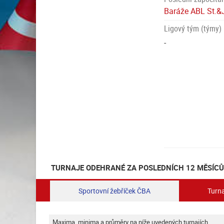
Baráže ABL St.
Ligový tým (týmy)
-
TURNAJE ODEHRANÉ ZA POSLEDNÍCH 12 MĚSÍCŮ
Sportovní žebříček ČBA
Turna
Maxima, minima a průměry na níže uvedených turnajích