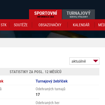
SPORTOVNÍ
TURNAJOVÝ
INFORMACE CBA
SERVIS, VÝSLEDKY
STK
SOUTĚŽE
OBSAZOVAČKY
KALENDÁŘ
MÉD
aktuálně
STATISTIKY ZA POSL. 12 MĚSÍCŮ
ek
Turnajový žebříček
ů
Odehraných turnajů
17
Odehraných her