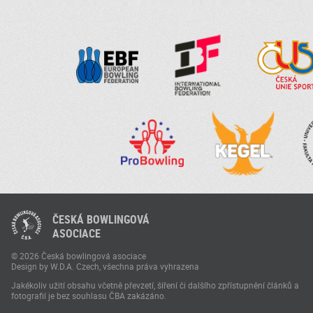
ČESKÁ BOWLINGOVÁ
ASOCIACE
© 2026 Česká bowlingová asociace
Design by W.D.A. Czech, všechna práva vyhrazena
Jakékoliv užití obsahu včetně převzetí, šíření či dalšího zpřístupnění článků a
fotografií je bez souhlasu ČBA zakázáno.