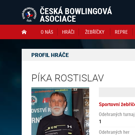
ČESKÁ BOWLINGOVÁ
ASOCIACE
O NÁS
HRÁČI
ŽEBŘÍČKY
REPRE

PROFIL HRÁČE
PÍKA ROSTISLAV
Sportovní žebříč
Odehraných turnaj
1
Odehraných her