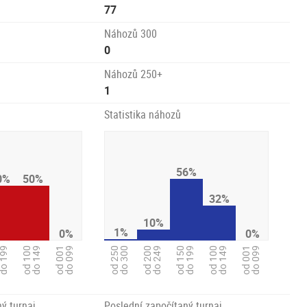
77
Náhozů 300
0
Náhozů 250+
1
Statistika náhozů
56%
0%
50%
32%
10%
1%
0%
0%
od 250
do 300
od 150
do 199
o 199
od 100
do 149
od 001
do 099
od 200
do 249
od 001
do 099
od 100
do 149
ý turnaj
Poslední započítaný turnaj