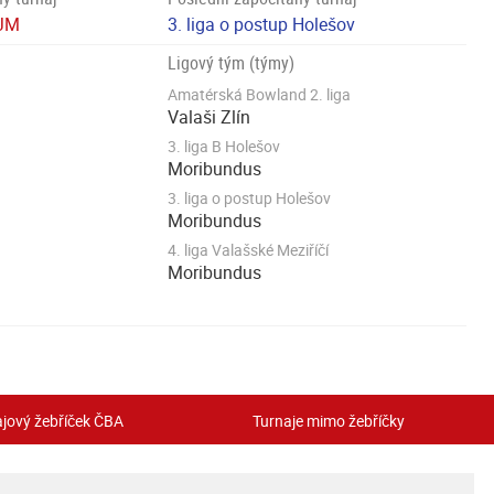
&JM
3. liga o postup Holešov
Ligový tým (týmy)
Amatérská Bowland 2. liga
Valaši Zlín
3. liga B Holešov
Moribundus
3. liga o postup Holešov
Moribundus
4. liga Valašské Meziříčí
Moribundus
jový žebříček ČBA
Turnaje mimo žebříčky