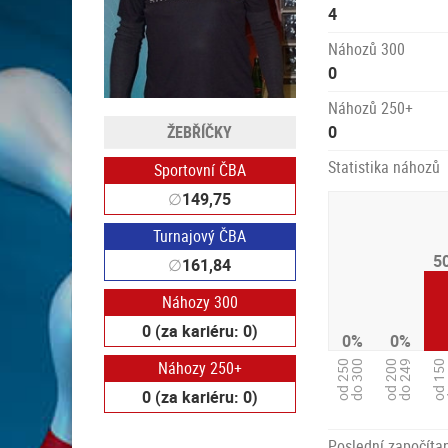
4
Náhozů 300
0
Náhozů 250+
ŽEBŘÍČKY
0
Statistika náhozů
Sportovní ČBA
∅
149,75
Turnajový ČBA
5
∅
161,84
Náhozy 300
0 (za kariéru: 0)
0%
0%
Náhozy 250+
od 250
do 300
od 200
do 249
od 150
d
0 (za kariéru: 0)
Poslední započítan