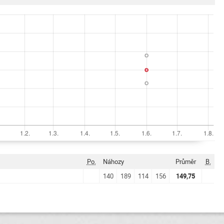
Po.
Náhozy
Průměr
B.
140
189
114
156
149,75