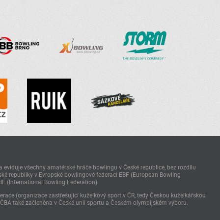
 eviduje všechny amatérské hráče bowlingu v České republice, bez rozdílu
ké republiky v Evropské bowlingové federaci EBF (European Bowling
BF (International Bowling Federation).
race (organizace zastřešující kuželkový sport v ČR, tedy Českou kuželkářskou
 ČBA také začleněna v České unii sportu a Českém olympijském výboru.