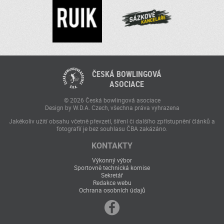
ČESKÁ BOWLINGOVÁ
ASOCIACE
© 2026 Česká bowlingová asociace
Design by W.D.A. Czech, všechna práva vyhrazena
Jakékoliv užití obsahu včetně převzetí, šíření či dalšího zpřístupnění článků a
fotografií je bez souhlasu ČBA zakázáno.
KONTAKTY
Výkonný výbor
Sportovně technická komise
Sekretář
Redakce webu
Ochrana osobních údajů