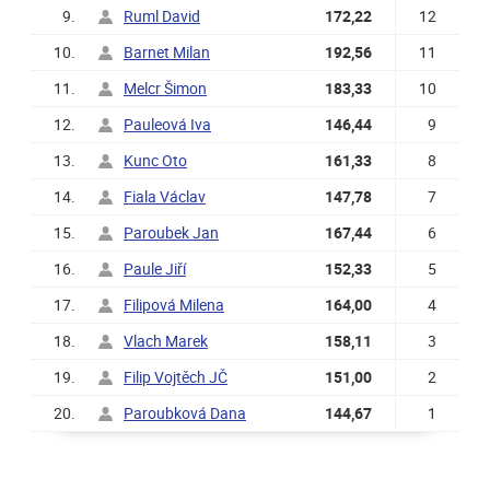
9.
Ruml David
172,22
12
10.
Barnet Milan
192,56
11
11.
Melcr Šimon
183,33
10
12.
Pauleová Iva
146,44
9
13.
Kunc Oto
161,33
8
14.
Fiala Václav
147,78
7
15.
Paroubek Jan
167,44
6
16.
Paule Jiří
152,33
5
17.
Filipová Milena
164,00
4
18.
Vlach Marek
158,11
3
19.
Filip Vojtěch JČ
151,00
2
20.
Paroubková Dana
144,67
1