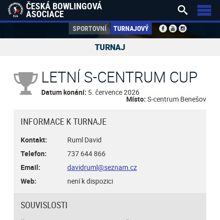
ČESKÁ BOWLINGOVÁ


ASOCIACE
SPORTOVNÍ
TURNAJOVÝ
TURNAJ
LETNÍ S-CENTRUM CUP
Datum konání:
5. července 2026
Místo:
S-centrum Benešov
INFORMACE K TURNAJE
Kontakt:
Ruml David
Telefon:
737 644 866
Email:
davidruml@seznam.cz
Web:
není k dispozici
SOUVISLOSTI