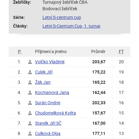
Žebříčky:
Turnajový žebříček ČBA
Bodovací žebříček
Série:
Letní S-centrum cup
Články:
Letní S-Centrum Cup, 1. turnaj
P.
Příjmení a jméno
Průměr
FT
1.
Volčko Vladimír
203,67
20
2.
Culek Jiří
175,22
19
3.
Žák Jan
165,22
18
4.
Kocmanová Jana
162,44
17
5.
Surán Ondrej
202,33
16
6.
Chudomelková Květa
157,67
15
7.
Staněk Jiří SČ
167,00
14
8.
Culková Olga
177,11
13