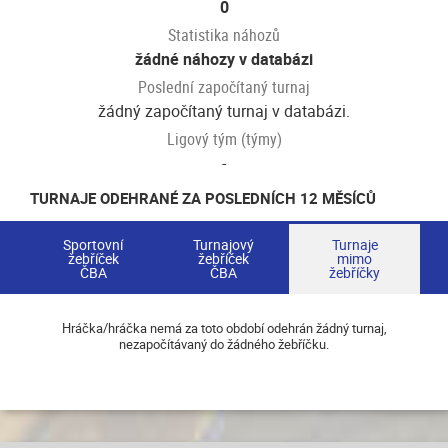
0
Statistika náhozů
žádné náhozy v databázi
Poslední započítaný turnaj
žádný započítaný turnaj v databázi.
Ligový tým (týmy)
-
TURNAJE ODEHRANÉ ZA POSLEDNÍCH 12 MĚSÍCŮ
Sportovní
Turnajový
Turnaje
žebříček
žebříček
mimo
ČBA
ČBA
žebříčky
Hráčka/hráčka nemá za toto období odehrán žádný turnaj,
nezapočítávaný do žádného žebříčku.