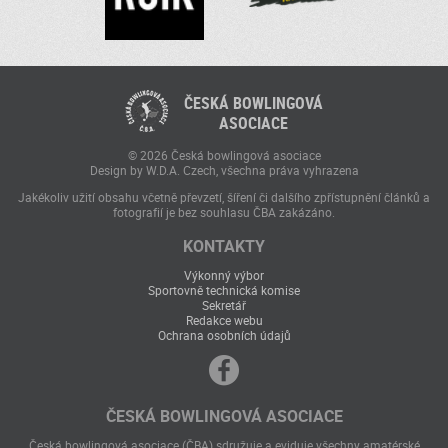
ČESKÁ BOWLINGOVÁ
ASOCIACE
© 2026 Česká bowlingová asociace
Design by W.D.A. Czech, všechna práva vyhrazena
Jakékoliv užití obsahu včetně převzetí, šíření či dalšího zpřístupnění článků a
fotografií je bez souhlasu ČBA zakázáno.
KONTAKTY
Výkonný výbor
Sportovně technická komise
Sekretář
Redakce webu
Ochrana osobních údajů
ČESKÁ BOWLINGOVÁ ASOCIACE
Česká bowlingová asociace (ČBA) sdružuje a eviduje všechny amatérské