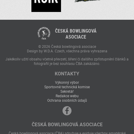
ČESKÁ BOWLINGOVÁ
ASOCIACE
© 2026 Česká bowlingová asociace
Design by W.D.A. Czech, všechna práva vyhrazena
Jakékoliv užití obsahu včetně převzetí, šíření či dalšího zpřístupnění článků a
fotografií je bez souhlasu ČBA zakázáno.
KONTAKTY
Výkonný výbor
Sportovně technická komise
Sekretář
Redakce webu
Ochrana osobních údajů
ČESKÁ BOWLINGOVÁ ASOCIACE
Česká bowlingová asociace (ČBA) sdružuje a eviduje všechny amatérské