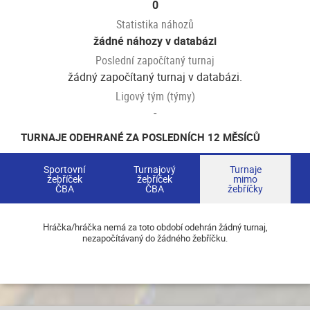
0
Statistika náhozů
žádné náhozy v databázi
Poslední započítaný turnaj
žádný započítaný turnaj v databázi.
Ligový tým (týmy)
-
TURNAJE ODEHRANÉ ZA POSLEDNÍCH 12 MĚSÍCŮ
Sportovní
Turnajový
Turnaje
žebříček
žebříček
mimo
ČBA
ČBA
žebříčky
Hráčka/hráčka nemá za toto období odehrán žádný turnaj,
nezapočítávaný do žádného žebříčku.