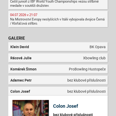
Čeští junioři z IBF World Youth Championships vezou stříbrné
medaile v soutěži družstev.
04.07.2026 v 21:07
Na Mistrovství Evropy neslyšících v Itálii vybojovala dvojice Černá
/ Klofáčová stříbro.
GALERIE
Klein David
BK Opava
Rácová Julie
Xbowling club
Komárek Šimon
ProBowling Hustopeče
Adamec Petr
bez klubové příslušnosti
Colon Josef
bez klubové příslušnosti
Colon Josef
bez klubové příslušnosti