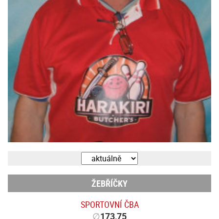
ŽEBŘÍČKY
SPORTOVNÍ ČBA
∅
173,75