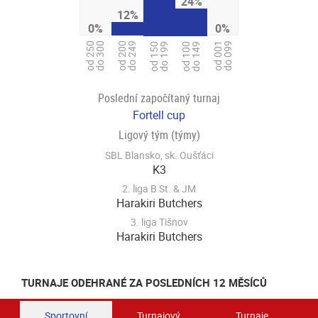
24%
12%
0%
0%
od 250
do 300
od 001
do 099
od 200
do 249
od 150
do 199
od 100
do 149
Poslední započítaný turnaj
Fortell cup
Ligový tým (týmy)
SBL Blansko, sk. Oušťáci
K3
2. liga B St. & JM
Harakiri Butchers
3. liga Tišnov
Harakiri Butchers
TURNAJE ODEHRANÉ ZA POSLEDNÍCH 12 MĚSÍCŮ
Sportovní
Turnajový
Turnaje