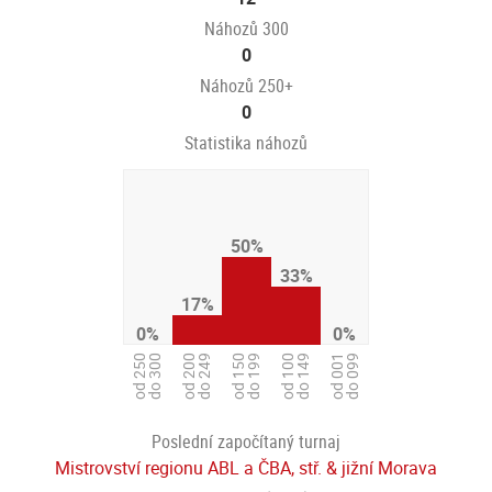
Náhozů 300
0
Náhozů 250+
0
Statistika náhozů
50%
33%
17%
0%
0%
od 100
do 149
od 250
do 300
od 150
do 199
od 001
do 099
od 200
do 249
Poslední započítaný turnaj
Mistrovství regionu ABL a ČBA, stř. & jižní Morava