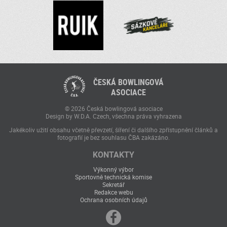
ČESKÁ BOWLINGOVÁ
ASOCIACE
© 2026 Česká bowlingová asociace
Design by W.D.A. Czech, všechna práva vyhrazena
Jakékoliv užití obsahu včetně převzetí, šíření či dalšího zpřístupnění článků a
fotografií je bez souhlasu ČBA zakázáno.
KONTAKTY
Výkonný výbor
Sportovně technická komise
Sekretář
Redakce webu
Ochrana osobních údajů