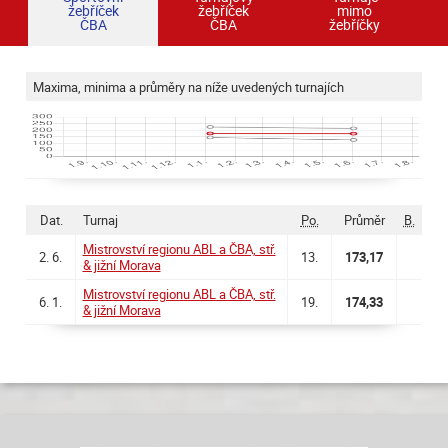
žebříček
žebříček
mimo
ČBA
ČBA
žebříčky
Maxima, minima a průměry na níže uvedených turnajích
Dat.
Turnaj
Po.
Průměr
B.
Mistrovství regionu ABL a ČBA, stř.
2. 6.
13.
173,17
& jižní Morava
Mistrovství regionu ABL a ČBA, stř.
6. 1.
19.
174,33
& jižní Morava