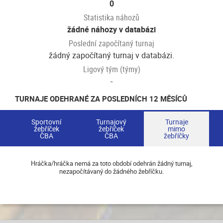
0
Statistika náhozů
žádné náhozy v databázi
Poslední započítaný turnaj
žádný započítaný turnaj v databázi.
Ligový tým (týmy)
-
TURNAJE ODEHRANÉ ZA POSLEDNÍCH 12 MĚSÍCŮ
Sportovní
Turnajový
Turnaje
žebříček
žebříček
mimo
ČBA
ČBA
žebříčky
Hráčka/hráčka nemá za toto období odehrán žádný turnaj,
nezapočítávaný do žádného žebříčku.