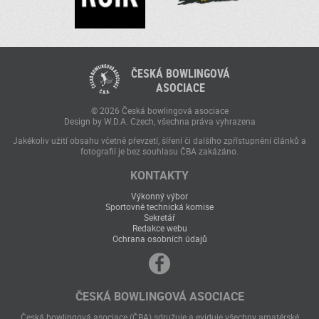
ČESKÁ BOWLINGOVÁ
ASOCIACE
© 2026 Česká bowlingová asociace
Design by W.D.A. Czech, všechna práva vyhrazena
Jakékoliv užití obsahu včetně převzetí, šíření či dalšího zpřístupnění článků a
fotografií je bez souhlasu ČBA zakázáno.
KONTAKTY
Výkonný výbor
Sportovně technická komise
Sekretář
Redakce webu
Ochrana osobních údajů
ČESKÁ BOWLINGOVÁ ASOCIACE
Česká bowlingová asociace (ČBA) sdružuje a eviduje všechny amatérské