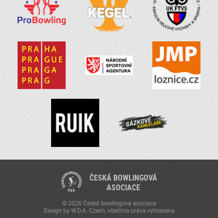
ČESKÁ BOWLINGOVÁ
ASOCIACE
© 2026 Česká bowlingová asociace
Design by W.D.A. Czech, všechna práva vyhrazena