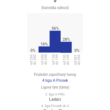
0
Statistika náhozů
56%
28%
16%
0%
0%
od 200
do 249
od 150
do 199
od 100
do 149
od 250
do 300
od 001
do 099
Poslední započítaný turnaj
4.liga A Prosek
Ligový tým (týmy)
3. liga A PRG
Ladáci
4. liga Prosek sk.A