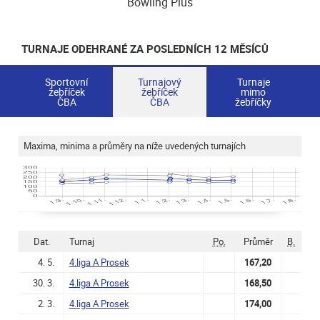
Bowling Plus
TURNAJE ODEHRANÉ ZA POSLEDNÍCH 12 MĚSÍCŮ
Sportovní
Turnajový
Turnaje
žebříček
žebříček
mimo
ČBA
ČBA
žebříčky
Maxima, minima a průměry na níže uvedených turnajích
Dat.
Turnaj
Po.
Průměr
B.
4. 5.
4.liga A Prosek
167,20
30. 3.
4.liga A Prosek
168,50
2. 3.
4.liga A Prosek
174,00