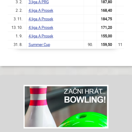
3. 2.
3.liga A PRG
187,80
2. 2.
4.liga A Prosek
168,40
3. 11.
4.liga A Prosek
184,75
13. 10.
4.liga A Prosek
171,20
1. 9.
4.liga A Prosek
155,00
31. 8.
Summer Cup
90.
159,50
11