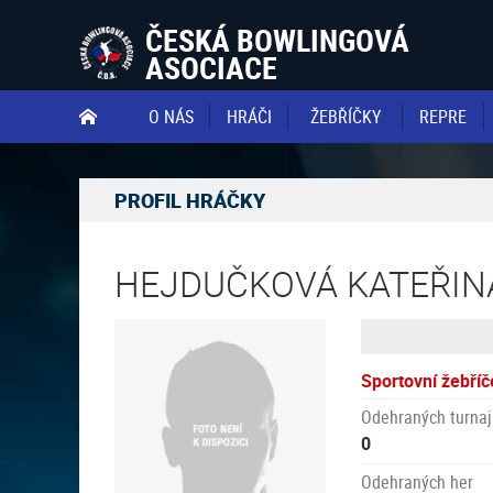
ČESKÁ BOWLINGOVÁ
ASOCIACE
O NÁS
HRÁČI
ŽEBŘÍČKY
REPRE

PROFIL HRÁČKY
HEJDUČKOVÁ KATEŘINA
Sportovní žebříč
Odehraných turnaj
0
Odehraných her