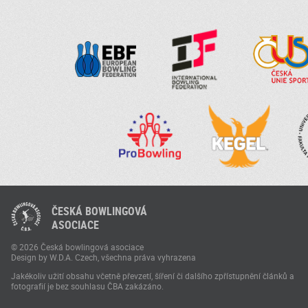
ČESKÁ BOWLINGOVÁ
ASOCIACE
© 2026 Česká bowlingová asociace
Design by W.D.A. Czech, všechna práva vyhrazena
Jakékoliv užití obsahu včetně převzetí, šíření či dalšího zpřístupnění článků a
fotografií je bez souhlasu ČBA zakázáno.