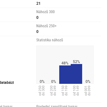
21
Náhozů 300
0
Náhozů 250+
0
Statistika náhozů
52%
48%
0%
0%
0%
databázi
od 150
do 199
od 250
do 300
od 200
do 249
od 001
do 099
od 100
do 149
ý turnaj
Poslední započítaný turnaj