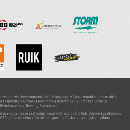
 eviduje všechny amatérské hráče bowlingu v České republice, bez rozdílu
ké republiky v Evropské bowlingové federaci EBF (European Bowling
BF (International Bowling Federation).
race (organizace zastřešující kuželkový sport v ČR, tedy Českou kuželkářskou
 ČBA také začleněna v České unii sportu a Českém olympijském výboru.