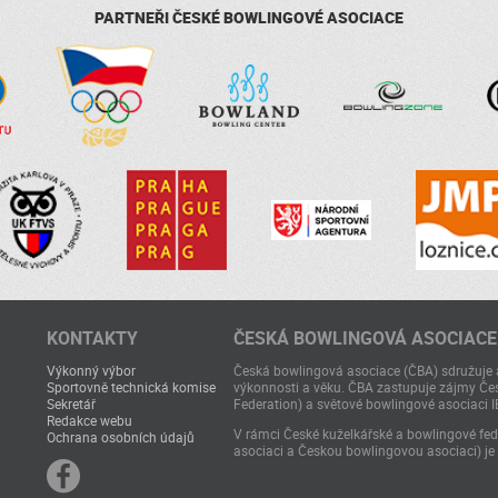
PARTNEŘI ČESKÉ BOWLINGOVÉ ASOCIACE
KONTAKTY
ČESKÁ BOWLINGOVÁ ASOCIACE
Výkonný výbor
Česká bowlingová asociace (ČBA) sdružuje a
Sportovně technická komise
výkonnosti a věku. ČBA zastupuje zájmy Čes
Sekretář
Federation) a světové bowlingové asociaci I
Redakce webu
V rámci České kuželkářské a bowlingové fede
Ochrana osobních údajů
asociaci a Českou bowlingovou asociaci) je