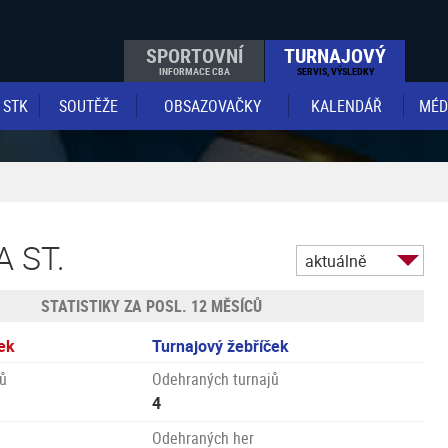
SPORTOVNÍ
TURNAJOVÝ
INFORMACE CBA
SERVIS, VÝSLEDKY
STK
SOUTĚŽE
OBSAZOVAČKY
KALENDÁŘ
MÉD
 ST.
aktuálně
STATISTIKY ZA POSL. 12 MĚSÍCŮ
ek
Turnajový žebříček
ů
Odehraných turnajů
4
Odehraných her