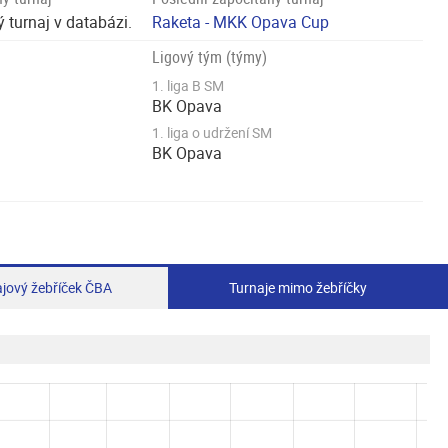
 turnaj v databázi.
Raketa - MKK Opava Cup
Ligový tým (týmy)
1. liga B SM
BK Opava
1. liga o udržení SM
BK Opava
jový žebříček ČBA
Turnaje mimo žebříčky