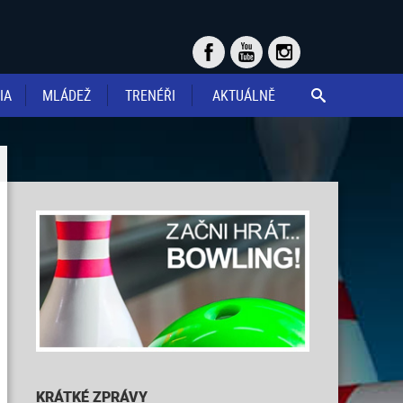
IA
MLÁDEŽ
TRENÉŘI
AKTUÁLNĚ

KRÁTKÉ ZPRÁVY