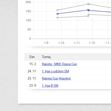
Dat.
Turnaj
15. 2.
Raketa - MKK Opava Cup
24. 11.
1. liga o udržení SM
23. 11.
Raketa Cup (klasika)
23. 9.
1. liga B SM