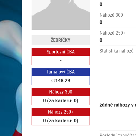
0
Náhozů 300
0
Náhozů 250+
ŽEBŘÍČKY
0
Statistika náhozů
Sportovní ČBA
-
Turnajový ČBA
∅
148,29
Náhozy 300
0 (za kariéru: 0)
žádné náhozy v 
Náhozy 250+
0 (za kariéru: 0)
Poslední započítan