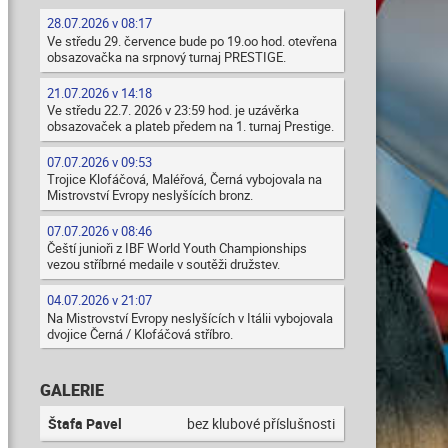
28.07.2026 v 08:17
Ve středu 29. července bude po 19.oo hod. otevřena
obsazovačka na srpnový turnaj PRESTIGE.
21.07.2026 v 14:18
Ve středu 22.7. 2026 v 23:59 hod. je uzávěrka
obsazovaček a plateb předem na 1. turnaj Prestige.
07.07.2026 v 09:53
Trojice Klofáčová, Maléřová, Černá vybojovala na
Mistrovství Evropy neslyšících bronz.
07.07.2026 v 08:46
Čeští junioři z IBF World Youth Championships
vezou stříbrné medaile v soutěži družstev.
04.07.2026 v 21:07
Na Mistrovství Evropy neslyšících v Itálii vybojovala
dvojice Černá / Klofáčová stříbro.
GALERIE
Štafa Pavel
bez klubové příslušnosti