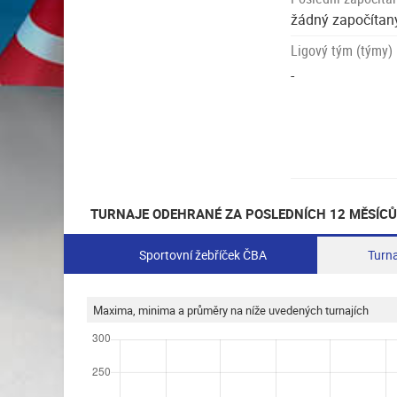
žádný započítaný
Ligový tým (týmy)
-
TURNAJE ODEHRANÉ ZA POSLEDNÍCH 12 MĚSÍCŮ
Sportovní žebříček ČBA
Turna
Maxima, minima a průměry na níže uvedených turnajích