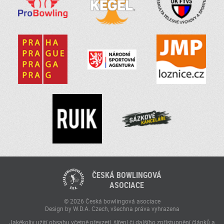
ČESKÁ BOWLINGOVÁ
ASOCIACE
© 2026 Česká bowlingová asociace
Design by W.D.A. Czech, všechna práva vyhrazena
Jakékoliv užití obsahu včetně převzetí, šíření či dalšího zpřístupnění článků a