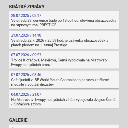
KRÁTKÉ ZPRÁVY
28.07.2026 v 08:17
Ve středu 29. července bude po 19.oo hod. otevřena obsazovačka
na srpnový turnaj PRESTIGE.
21.07.2026 v 14:18
Ve středu 22.7. 2026 v 23:59 hod. je uzávěrka obsazovaček a
plateb předem na 1. turnaj Prestige.
07.07.2026 v 09:53
Trojice Klofáčová, Maléřová, Černá vybojovala na Mistrovství
Evropy neslyšících bronz.
07.07.2026 v 08:46
Čeští junioři z IBF World Youth Championships vezou stříbrné
medaile v soutěži družstev.
04.07.2026 v 21:07
Na Mistrovství Evropy neslyšících v Itálii vybojovala dvojice Černá
/ Klofáčová stříbro.
GALERIE