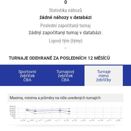
0
Statistika náhozů
žádné náhozy v databázi
Poslední započítaný turnaj
žádný započítaný turnaj v databázi.
Ligový tým (týmy)
-
TURNAJE ODEHRANÉ ZA POSLEDNÍCH 12 MĚSÍCŮ
Sportovní
Turnajový
Turnaje
žebříček
žebříček
mimo
ČBA
ČBA
žebříčky
Maxima, minima a průměry na níže uvedených turnajích