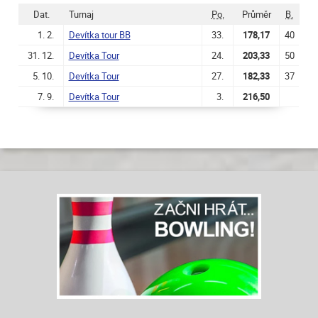
Dat.
Turnaj
Po.
Průměr
B.
1. 2.
Devítka tour BB
33.
178,17
40
31. 12.
Devítka Tour
24.
203,33
50
5. 10.
Devítka Tour
27.
182,33
37
7. 9.
Devítka Tour
3.
216,50