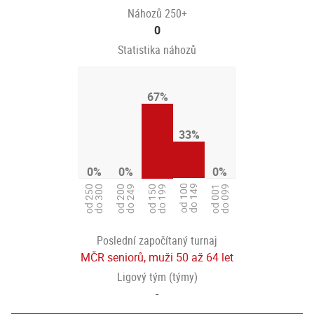
Náhozů 250+
0
Statistika náhozů
67%
33%
0%
0%
0%
od 100
do 149
od 250
do 300
od 200
do 249
od 001
do 099
od 150
do 199
Poslední započítaný turnaj
MČR seniorů, muži 50 až 64 let
Ligový tým (týmy)
-