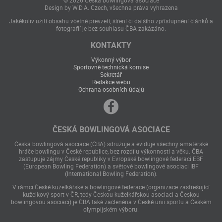
Design by W.D.A. Czech, všechna práva vyhrazena
Jakékoliv užití obsahu včetně převzetí, šíření či dalšího zpřístupnění článků a
fotografií je bez souhlasu ČBA zakázáno.
KONTAKTY
Výkonný výbor
Sportovně technická komise
Sekretář
Redakce webu
Ochrana osobních údajů
ČESKÁ BOWLINGOVÁ ASOCIACE
Česká bowlingová asociace (ČBA) sdružuje a eviduje všechny amatérské
hráče bowlingu v České republice, bez rozdílu výkonnosti a věku. ČBA
zastupuje zájmy České republiky v Evropské bowlingové federaci EBF
(European Bowling Federation) a světové bowlingové asociaci IBF
(International Bowling Federation).
V rámci České kuželkářské a bowlingové federace (organizace zastřešující
kuželkový sport v ČR, tedy Českou kuželkářskou asociaci a Českou
bowlingovou asociaci) je ČBA také začleněna v České unii sportu a Českém
olympijském výboru.