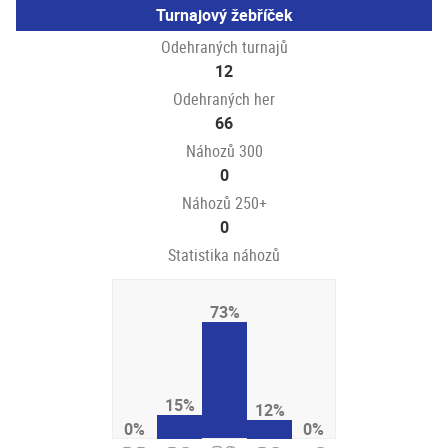
Turnajový žebříček
Odehraných turnajů
12
Odehraných her
66
Náhozů 300
0
Náhozů 250+
0
Statistika náhozů
73%
15%
12%
0%
0%