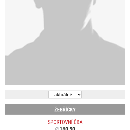
ŽEBŘÍČKY
SPORTOVNÍ ČBA
∅
160,50