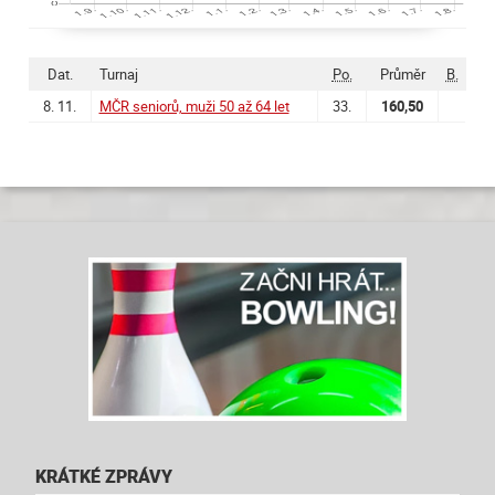
Dat.
Turnaj
Po.
Průměr
B.
8. 11.
MČR seniorů, muži 50 až 64 let
33.
160,50
KRÁTKÉ ZPRÁVY