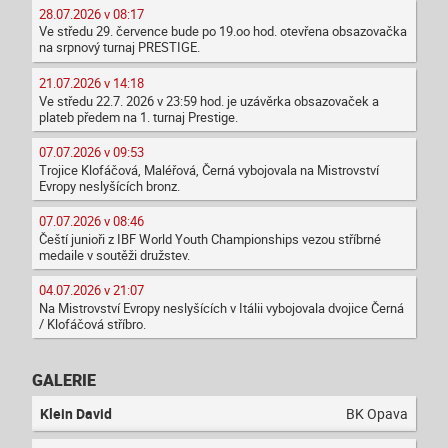
28.07.2026 v 08:17
Ve středu 29. července bude po 19.oo hod. otevřena obsazovačka
na srpnový turnaj PRESTIGE.
21.07.2026 v 14:18
Ve středu 22.7. 2026 v 23:59 hod. je uzávěrka obsazovaček a
plateb předem na 1. turnaj Prestige.
07.07.2026 v 09:53
Trojice Klofáčová, Maléřová, Černá vybojovala na Mistrovství
Evropy neslyšících bronz.
07.07.2026 v 08:46
Čeští junioři z IBF World Youth Championships vezou stříbrné
medaile v soutěži družstev.
04.07.2026 v 21:07
Na Mistrovství Evropy neslyšících v Itálii vybojovala dvojice Černá
/ Klofáčová stříbro.
GALERIE
Klein David
BK Opava