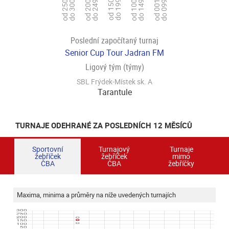
od 150
do 199
od 250
do 300
od 200
do 249
od 001
do 099
od 100
do 149
Poslední započítaný turnaj
Senior Cup Tour Jadran FM
Ligový tým (týmy)
SBL Frýdek-Místek sk. A
Tarantule
TURNAJE ODEHRANÉ ZA POSLEDNÍCH 12 MĚSÍCŮ
Sportovní
Turnajový
Turnaje
žebříček
žebříček
mimo
ČBA
ČBA
žebříčky
Maxima, minima a průměry na níže uvedených turnajích