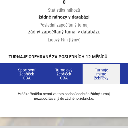
0
Statistika náhozů
žádné náhozy v databázi
Poslední započítaný turnaj
žádný započítaný turnaj v databázi.
Ligový tým (týmy)
-
TURNAJE ODEHRANÉ ZA POSLEDNÍCH 12 MĚSÍCŮ
Sportovní
Turnajový
Turnaje
žebříček
žebříček
mimo
ČBA
ČBA
žebříčky
Hráčka/hráčka nemá za toto období odehrán žádný turnaj,
nezapočítávaný do žádného žebříčku.