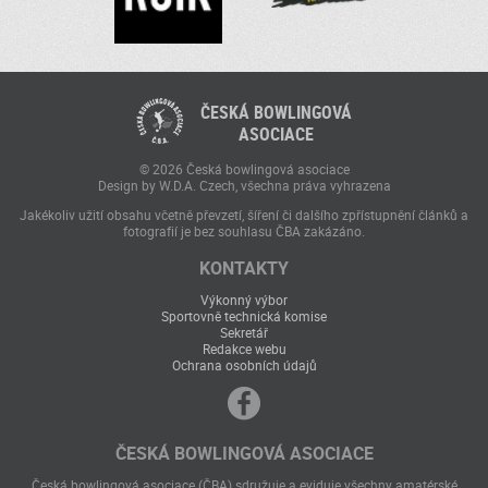
ČESKÁ BOWLINGOVÁ
ASOCIACE
© 2026 Česká bowlingová asociace
Design by W.D.A. Czech, všechna práva vyhrazena
Jakékoliv užití obsahu včetně převzetí, šíření či dalšího zpřístupnění článků a
fotografií je bez souhlasu ČBA zakázáno.
KONTAKTY
Výkonný výbor
Sportovně technická komise
Sekretář
Redakce webu
Ochrana osobních údajů
ČESKÁ BOWLINGOVÁ ASOCIACE
Česká bowlingová asociace (ČBA) sdružuje a eviduje všechny amatérské