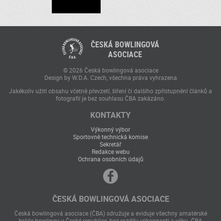
ČESKÁ BOWLINGOVÁ
ASOCIACE
© 2026 Česká bowlingová asociace
Design by W.D.A. Czech, všechna práva vyhrazena
Jakékoliv užití obsahu včetně převzetí, šíření či dalšího zpřístupnění článků a
fotografií je bez souhlasu ČBA zakázáno.
KONTAKTY
Výkonný výbor
Sportovně technická komise
Sekretář
Redakce webu
Ochrana osobních údajů
ČESKÁ BOWLINGOVÁ ASOCIACE
Česká bowlingová asociace (ČBA) sdružuje a eviduje všechny amatérské
hráče bowlingu v České republice, bez rozdílu výkonnosti a věku. ČBA