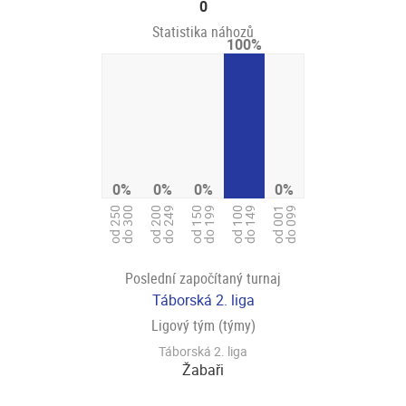
0
Statistika náhozů
100%
0%
0%
0%
0%
od 250
do 300
od 200
do 249
od 150
do 199
od 100
do 149
od 001
do 099
Poslední započítaný turnaj
Táborská 2. liga
Ligový tým (týmy)
Táborská 2. liga
Žabaři