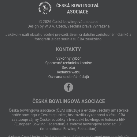
ČESKÁ BOWLINGOVÁ
ASOCIACE
© 2026 Česká bowlingová asociace
Design by W.D.A. Czech, všechna práva vyhrazena
Jakékoliv užití obsahu včetně převzetí, šíření či dalšího zpřístupnění článků a
fotografií je bez souhlasu ČBA zakázáno.
KONTAKTY
Výkonný výbor
Sportovně technická komise
Sekretář
Redakce webu
Ochrana osobních údajů
ČESKÁ BOWLINGOVÁ ASOCIACE
Česká bowlingová asociace (ČBA) sdružuje a eviduje všechny amatérské
hráče bowlingu v České republice, bez rozdílu výkonnosti a věku. ČBA
zastupuje zájmy České republiky v Evropské bowlingové federaci EBF
(European Bowling Federation) a světové bowlingové asociaci IBF
(International Bowling Federation).
V rámci České kuželkářské a bowlingové federace (organizace zastřešující