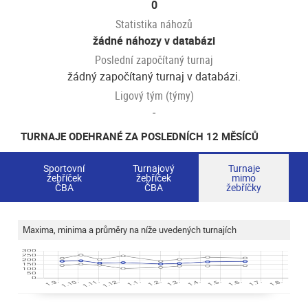
0
Statistika náhozů
žádné náhozy v databázi
Poslední započítaný turnaj
žádný započítaný turnaj v databázi.
Ligový tým (týmy)
-
TURNAJE ODEHRANÉ ZA POSLEDNÍCH 12 MĚSÍCŮ
Sportovní
Turnajový
Turnaje
žebříček
žebříček
mimo
ČBA
ČBA
žebříčky
Maxima, minima a průměry na níže uvedených turnajích