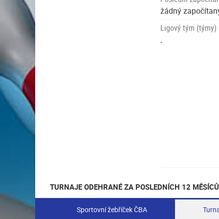
žádný započítaný
Ligový tým (týmy)
-
TURNAJE ODEHRANÉ ZA POSLEDNÍCH 12 MĚSÍCŮ
Sportovní žebříček ČBA
Turna