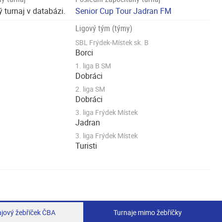
 turnaj v databázi.
Senior Cup Tour Jadran FM
Ligový tým (týmy)
SBL Frýdek-Místek sk. B
Borci
1. liga B SM
Dobráci
2. liga SM
Dobráci
3. liga Frýdek Místek
Jadran
3. liga Frýdek Místek
Turisti
jový žebříček ČBA
Turnaje mimo žebříčky