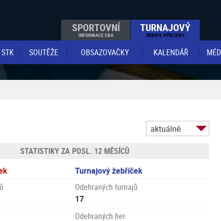
SPORTOVNÍ
TURNAJOVÝ
INFORMACE CBA
SERVIS, VÝSLEDKY
STK
SOUTĚŽE
OBSAZOVAČKY
KALENDÁŘ
MÉD
aktuálně
STATISTIKY ZA POSL. 12 MĚSÍCŮ
ek
Turnajový žebříček
ů
Odehraných turnajů
17
Odehraných her