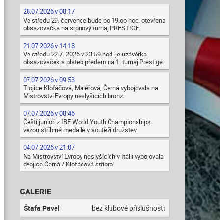
28.07.2026 v 08:17
Ve středu 29. července bude po 19.oo hod. otevřena
obsazovačka na srpnový turnaj PRESTIGE.
21.07.2026 v 14:18
Ve středu 22.7. 2026 v 23:59 hod. je uzávěrka
obsazovaček a plateb předem na 1. turnaj Prestige.
07.07.2026 v 09:53
Trojice Klofáčová, Maléřová, Černá vybojovala na
Mistrovství Evropy neslyšících bronz.
07.07.2026 v 08:46
Čeští junioři z IBF World Youth Championships
vezou stříbrné medaile v soutěži družstev.
04.07.2026 v 21:07
Na Mistrovství Evropy neslyšících v Itálii vybojovala
dvojice Černá / Klofáčová stříbro.
GALERIE
Štafa Pavel
bez klubové příslušnosti