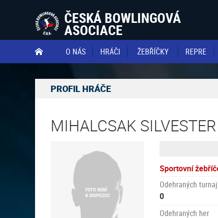
ČESKÁ BOWLINGOVÁ
ASOCIACE
O NÁS
HRÁČI
ŽEBŘÍČKY
REPRE

PROFIL HRÁČE
MIHALCSAK SILVESTER
Sportovní žebříč
Odehraných turnaj
0
Odehraných her