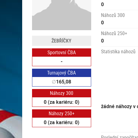
0
Náhozů 300
0
Náhozů 250+
ŽEBŘÍČKY
0
Statistika náhozů
Sportovní ČBA
-
Turnajový ČBA
∅
165,08
Náhozy 300
0 (za kariéru: 0)
žádné náhozy v 
Náhozy 250+
0 (za kariéru: 0)
Poslední započítan