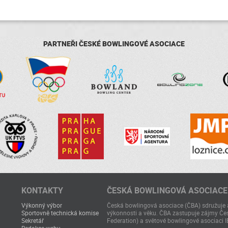
PARTNEŘI ČESKÉ BOWLINGOVÉ ASOCIACE
KONTAKTY
ČESKÁ BOWLINGOVÁ ASOCIACE
Výkonný výbor
Česká bowlingová asociace (ČBA) sdružuje a
Sportovně technická komise
výkonnosti a věku. ČBA zastupuje zájmy Čes
Sekretář
Federation) a světové bowlingové asociaci I
Redakce webu