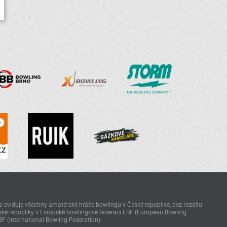
 eviduje všechny amatérské hráče bowlingu v České republice, bez rozdílu
ké republiky v Evropské bowlingové federaci EBF (European Bowling
BF (International Bowling Federation).