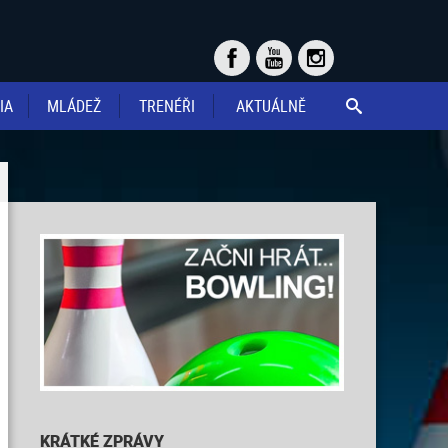
IA
MLÁDEŽ
TRENÉŘI
AKTUÁLNĚ

KRÁTKÉ ZPRÁVY