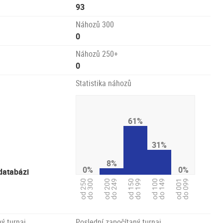
93
Náhozů 300
0
Náhozů 250+
0
Statistika náhozů
61%
31%
8%
0%
0%
databázi
od 150
do 199
od 100
do 149
od 200
do 249
od 250
do 300
od 001
do 099
ý turnaj
Poslední započítaný turnaj