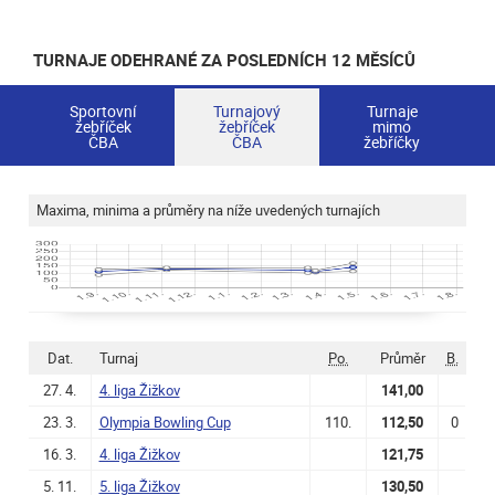
TURNAJE ODEHRANÉ ZA POSLEDNÍCH 12 MĚSÍCŮ
Sportovní
Turnajový
Turnaje
žebříček
žebříček
mimo
ČBA
ČBA
žebříčky
Maxima, minima a průměry na níže uvedených turnajích
Dat.
Turnaj
Po.
Průměr
B.
27. 4.
4. liga Žižkov
141,00
23. 3.
Olympia Bowling Cup
110.
112,50
0
16. 3.
4. liga Žižkov
121,75
5. 11.
5. liga Žižkov
130,50