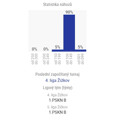
Statistika náhozů
90%
5%
5%
0%
0%
od 250
do 300
od 200
do 249
od 150
do 199
od 100
do 149
od 001
do 099
Poslední započítaný turnaj
4. liga Žižkov
Ligový tým (týmy)
4. liga Žižkov
1.PSKN B
5. liga Žižkov
1.PSKN B