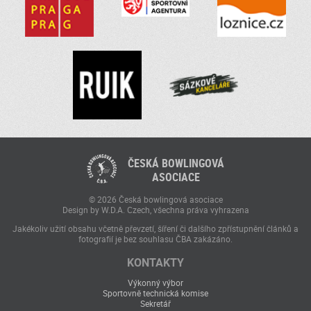
ČESKÁ BOWLINGOVÁ
ASOCIACE
© 2026 Česká bowlingová asociace
Design by W.D.A. Czech, všechna práva vyhrazena
Jakékoliv užití obsahu včetně převzetí, šíření či dalšího zpřístupnění článků a
fotografií je bez souhlasu ČBA zakázáno.
KONTAKTY
Výkonný výbor
Sportovně technická komise
Sekretář