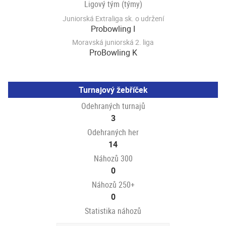
Ligový tým (týmy)
Juniorská Extraliga sk. o udržení
Probowling I
Moravská juniorská 2. liga
ProBowling K
Turnajový žebříček
Odehraných turnajů
3
Odehraných her
14
Náhozů 300
0
Náhozů 250+
0
Statistika náhozů