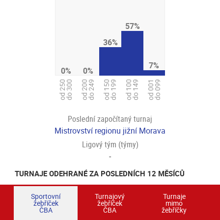
57%
36%
7%
0%
0%
od 150
do 199
od 250
do 300
od 200
do 249
od 100
do 149
od 001
do 099
Poslední započítaný turnaj
Mistrovství regionu jižní Morava
Ligový tým (týmy)
-
TURNAJE ODEHRANÉ ZA POSLEDNÍCH 12 MĚSÍCŮ
Sportovní
Turnajový
Turnaje
žebříček
žebříček
mimo
ČBA
ČBA
žebříčky