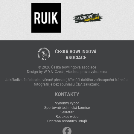
ČESKÁ BOWLINGOVÁ
ASOCIACE
© 2026 Česká bowlingová asociace
Design by W.D.A. Czech, všechna práva vyhrazena
Jakékoliv užití obsahu včetně převzetí, šíření či dalšího zpřístupnění článků a
fotografií je bez souhlasu ČBA zakázáno.
KONTAKTY
Výkonný výbor
Sportovně technická komise
Sekretář
Redakce webu
Ochrana osobních údajů