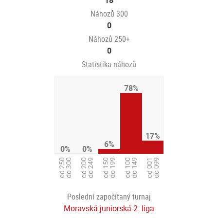
18
Náhozů 300
0
Náhozů 250+
0
Statistika náhozů
78%
17%
6%
0%
0%
od 150
do 199
od 100
do 149
od 250
do 300
od 200
do 249
od 001
do 099
Poslední započítaný turnaj
Moravská juniorská 2. liga