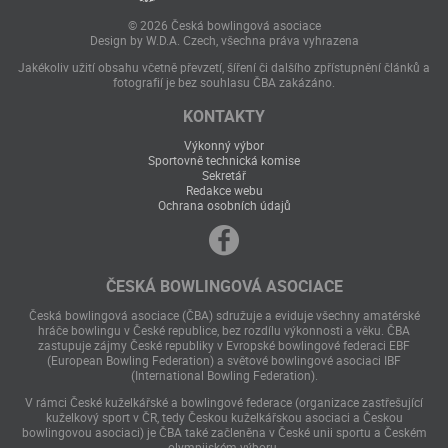
© 2026 Česká bowlingová asociace
Design by W.D.A. Czech, všechna práva vyhrazena
Jakékoliv užití obsahu včetně převzetí, šíření či dalšího zpřístupnění článků a
fotografií je bez souhlasu ČBA zakázáno.
KONTAKTY
Výkonný výbor
Sportovně technická komise
Sekretář
Redakce webu
Ochrana osobních údajů
ČESKÁ BOWLINGOVÁ ASOCIACE
Česká bowlingová asociace (ČBA) sdružuje a eviduje všechny amatérské
hráče bowlingu v České republice, bez rozdílu výkonnosti a věku. ČBA
zastupuje zájmy České republiky v Evropské bowlingové federaci EBF
(European Bowling Federation) a světové bowlingové asociaci IBF
(International Bowling Federation).
V rámci České kuželkářské a bowlingové federace (organizace zastřešující
kuželkový sport v ČR, tedy Českou kuželkářskou asociaci a Českou
bowlingovou asociaci) je ČBA také začleněna v České unii sportu a Českém
olympijském výboru.