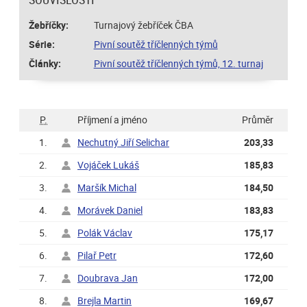
Žebříčky:
Turnajový žebříček ČBA
Série:
Pivní soutěž tříčlenných týmů
Články:
Pivní soutěž tříčlenných týmů, 12. turnaj
P.
Příjmení a jméno
Průměr
1.
Nechutný Jiří Selichar
203,33
2.
Vojáček Lukáš
185,83
3.
Maršík Michal
184,50
4.
Morávek Daniel
183,83
5.
Polák Václav
175,17
6.
Pilař Petr
172,60
7.
Doubrava Jan
172,00
8.
Brejla Martin
169,67