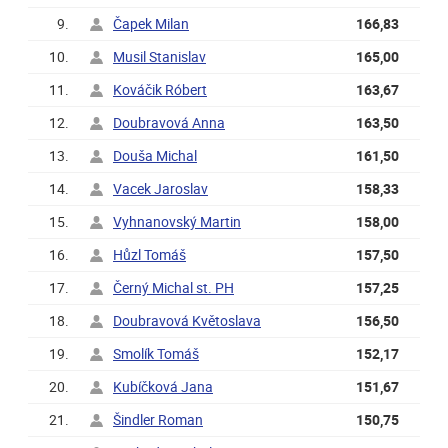
9.
Čapek Milan
166,83
10.
Musil Stanislav
165,00
11.
Kováčik Róbert
163,67
12.
Doubravová Anna
163,50
13.
Douša Michal
161,50
14.
Vacek Jaroslav
158,33
15.
Vyhnanovský Martin
158,00
16.
Hůzl Tomáš
157,50
17.
Černý Michal st. PH
157,25
18.
Doubravová Květoslava
156,50
19.
Smolík Tomáš
152,17
20.
Kubíčková Jana
151,67
21.
Šindler Roman
150,75