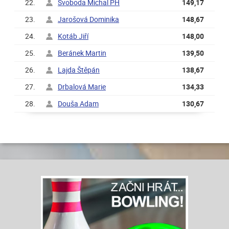
22.
Svoboda Michal PH
149,17
23.
Jarošová Dominika
148,67
24.
Kotáb Jiří
148,00
25.
Beránek Martin
139,50
26.
Lajda Štěpán
138,67
27.
Drbalová Marie
134,33
28.
Douša Adam
130,67