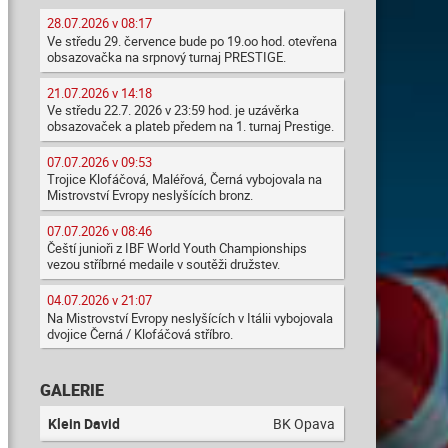
28.07.2026 v 08:17
Ve středu 29. července bude po 19.oo hod. otevřena
obsazovačka na srpnový turnaj PRESTIGE.
21.07.2026 v 14:18
Ve středu 22.7. 2026 v 23:59 hod. je uzávěrka
obsazovaček a plateb předem na 1. turnaj Prestige.
07.07.2026 v 09:53
Trojice Klofáčová, Maléřová, Černá vybojovala na
Mistrovství Evropy neslyšících bronz.
07.07.2026 v 08:46
Čeští junioři z IBF World Youth Championships
vezou stříbrné medaile v soutěži družstev.
04.07.2026 v 21:07
Na Mistrovství Evropy neslyšících v Itálii vybojovala
dvojice Černá / Klofáčová stříbro.
GALERIE
Klein David
BK Opava