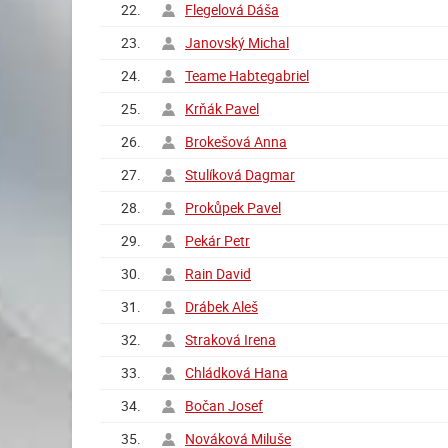
22.
Flegelová Dáša
23.
Janovský Michal
24.
Teame Habtegabriel
25.
Krňák Pavel
26.
Brokešová Anna
27.
Stulíková Dagmar
28.
Prokůpek Pavel
29.
Pekár Petr
30.
Rain David
31.
Drábek Aleš
32.
Straková Irena
33.
Chládková Hana
34.
Bočan Josef
35.
Nováková Miluše