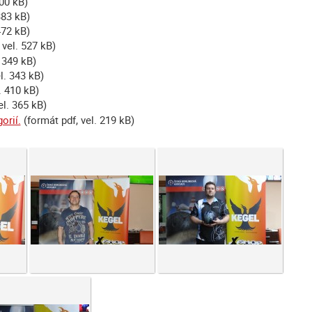
400 kB)
383 kB)
472 kB)
 vel. 527 kB)
 349 kB)
l. 343 kB)
. 410 kB)
el. 365 kB)
orií.
(formát pdf, vel. 219 kB)