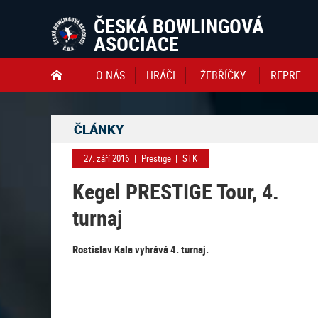
ČESKÁ BOWLINGOVÁ
ASOCIACE
O NÁS
HRÁČI
ŽEBŘÍČKY
REPRE

ČLÁNKY
27. září 2016
|
Prestige
|
STK
Kegel PRESTIGE Tour, 4.
turnaj
Rostislav Kala vyhrává 4. turnaj.