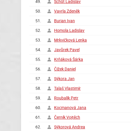
49.
Schůt Ladislav
50.
Vavrla Zdeněk
51.
Burian Ivan
52.
Homola Ladislav
53.
Mrkvičková Lenka
54.
Javůrek Pavel
55.
Krňáková Šárka
56.
Čížek Daniel
57.
Sýkora Jan
58.
Talaš Vlastimír
59.
Roubalík Petr
60.
Kocmanová Jana
61.
Černík Vojtěch
62.
Sýkorová Andrea