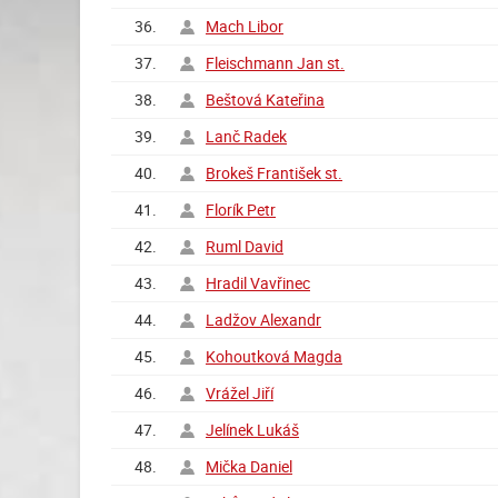
36.
Mach Libor
37.
Fleischmann Jan st.
38.
Beštová Kateřina
39.
Lanč Radek
40.
Brokeš František st.
41.
Florík Petr
42.
Ruml David
43.
Hradil Vavřinec
44.
Ladžov Alexandr
45.
Kohoutková Magda
46.
Vrážel Jiří
47.
Jelínek Lukáš
48.
Mička Daniel