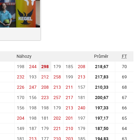
Náhozy
Průměr
FT
198
244
298
179
185
208
218,67
70
232
193
212
258
199
213
217,83
69
226
247
208
213
211
157
210,33
68
170
156
223
257
217
181
200,67
67
156
198
198
179
213
240
197,33
66
204
198
181
202
201
197
197,17
65
149
187
179
221
210
179
187,50
64
181
213
177
210
203
185
194,83
63