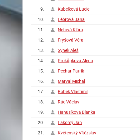
9.
Kubelková Lucie
10.
Lébrová Jana
11.
Nefová Klára
12.
Fryšová Věra
13.
Synek Aleš
14.
Prokůpková Alena
15.
Pechar Patrik
16.
Marval Michal
17.
Bobek Vlastimil
18.
Rác Václav
19.
Hanusíková Blanka
20.
Lakomý Jan
21.
Květenský Vítězslav