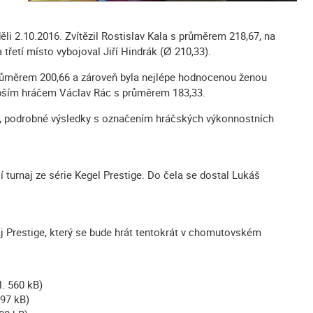
děli 2.10.2016. Zvítězil Rostislav Kala s průměrem 218,67, na
řetí místo vybojoval Jiří Hindrák (Ø 210,33).
průměrem 200,66 a zároveň byla nejlépe hodnocenou ženou
lepším hráčem Václav Rác s průměrem 183,33.
k, podrobné výsledky s označením hráčských výkonnostních
turnaj ze série Kegel Prestige. Do čela se dostal Lukáš
aj Prestige, který se bude hrát tentokrát v chomutovském
l. 560 kB)
497 kB)