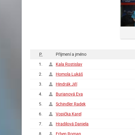
P.
Příjmení a jméno
1.
Kala Rostislav
2.
Homola Lukáš
3.
Hindrák Jiří
4.
Burianová Eva
5.
Schindler Radek
6.
Vopička Karel
7.
Hradilová Daniela
8.
Erben Roman