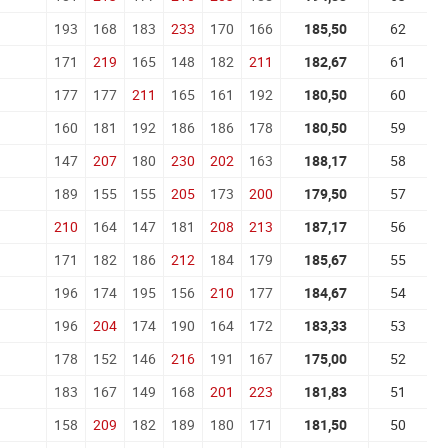
193
168
183
233
170
166
185,50
62
171
219
165
148
182
211
182,67
61
177
177
211
165
161
192
180,50
60
160
181
192
186
186
178
180,50
59
147
207
180
230
202
163
188,17
58
189
155
155
205
173
200
179,50
57
210
164
147
181
208
213
187,17
56
171
182
186
212
184
179
185,67
55
196
174
195
156
210
177
184,67
54
196
204
174
190
164
172
183,33
53
178
152
146
216
191
167
175,00
52
183
167
149
168
201
223
181,83
51
158
209
182
189
180
171
181,50
50