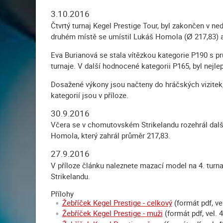
3.10.2016
Čtvrtý turnaj Kegel Prestige Tour, byl zakončen v ne
druhém místě se umístil Lukáš Homola (Ø 217,83) a t
Eva Burianová se stala vítězkou kategorie P190 s 
turnaje. V další hodnocené kategorii P165, byl nej
Dosažené výkony jsou načteny do hráčských vizite
kategorií jsou v příloze.
30.9.2016
Včera se v chomutovském Strikelandu rozehrál další 
Homola, který zahrál průměr 217,83.
27.9.2016
V příloze článku naleznete mazací model na 4. turn
Strikelandu.
Přílohy
Žebříček Kegel Prestige - celkový
(formát pdf, ve
Žebříček Kegel Prestige - muži
(formát pdf, vel. 