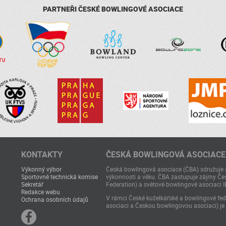
PARTNEŘI ČESKÉ BOWLINGOVÉ ASOCIACE
KONTAKTY
ČESKÁ BOWLINGOVÁ ASOCIACE
Výkonný výbor
Česká bowlingová asociace (ČBA) sdružuje a
Sportovně technická komise
výkonnosti a věku. ČBA zastupuje zájmy Čes
Sekretář
Federation) a světové bowlingové asociaci I
Redakce webu
V rámci České kuželkářské a bowlingové fede
Ochrana osobních údajů
asociaci a Českou bowlingovou asociaci) je