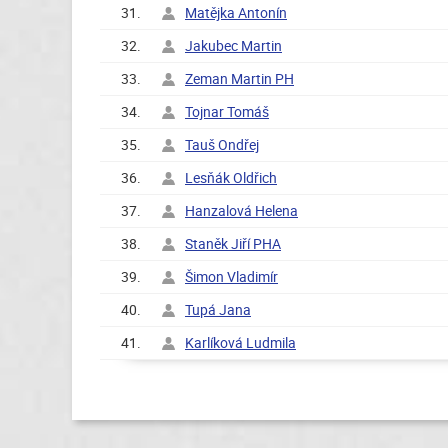
31.
Matějka Antonín
32.
Jakubec Martin
33.
Zeman Martin PH
34.
Tojnar Tomáš
35.
Tauš Ondřej
36.
Lesňák Oldřich
37.
Hanzalová Helena
38.
Staněk Jiří PHA
39.
Šimon Vladimír
40.
Tupá Jana
41.
Karlíková Ludmila