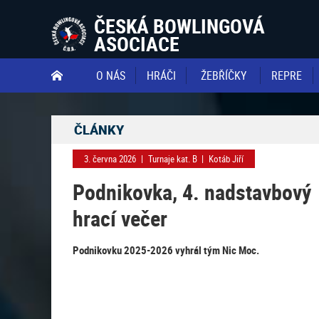
ČESKÁ BOWLINGOVÁ
ASOCIACE
O NÁS
HRÁČI
ŽEBŘÍČKY
REPRE

ČLÁNKY
3. června 2026
|
Turnaje kat. B
|
Kotáb Jiří
Podnikovka, 4. nadstavbový
hrací večer
Podnikovku 2025-2026 vyhrál tým Nic Moc.