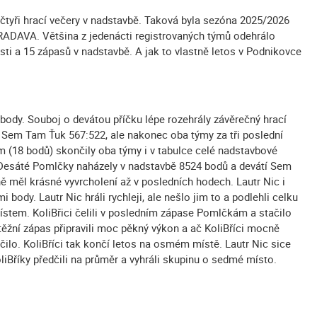
a čtyři hrací večery v nadstavbě. Taková byla sezóna 2025/2026
RADAVA. Většina z jedenácti registrovaných týmů odehrálo
ti a 15 zápasů v nadstavbě. A jak to vlastně letos v Podnikovce
 body. Souboj o devátou příčku lépe rozehrály závěrečný hrací
 Sem Tam Ťuk 567:522, ale nakonec oba týmy za tři poslední
m (18 bodů) skončily oba týmy i v tabulce celé nadstavbové
. Desáté Pomlčky naházely v nadstavbě 8524 bodů a devátí Sem
ě měl krásné vyvrcholení až v posledních hodech. Lautr Nic i
 body. Lautr Nic hráli rychleji, ale nešlo jim to a podlehli celku
stem. KoliBřici čelili v posledním zápase Pomlčkám a stačilo
utěžní zápas připravili moc pěkný výkon a ač KoliBříci mocně
ačilo. KoliBříci tak končí letos na osmém místě. Lautr Nic sice
liBříky předčili na průměr a vyhráli skupinu o sedmé místo.