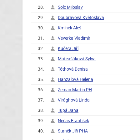
28.
Šolc Miloslav
29.
Doubravová Květoslava
30.
Kmínek Aleš
31.
Veverka Vladimír
32.
Kučera Jiří
33.
Mateašáková Sylva
34.
Tóthová Denisa
35.
Hanzalová Helena
36.
Zeman Martin PH
37.
Virághová Linda
38.
Tupá Jana
39.
Nečas František
40.
Staněk Jiří PHA