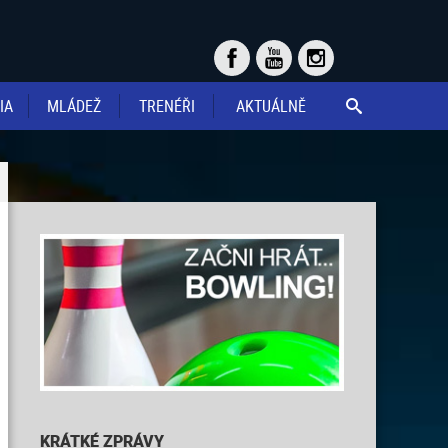
IA
MLÁDEŽ
TRENÉŘI
AKTUÁLNĚ

KRÁTKÉ ZPRÁVY