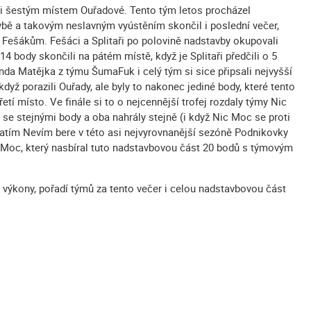
li šestým místem Ouřadové. Tento tým letos procházel
bě a takovým neslavným vyústěním skončil i poslední večer,
Fešákům. Fešáci a Splitaři po polovině nadstavby okupovali
 14 body skončili na pátém místě, když je Splitaři předčili o 5
a Matějka z týmu ŠumaFuk i celý tým si sice připsali nejvyšší
když porazili Ouřady, ale byly to nakonec jediné body, které tento
etí místo. Ve finále si to o nejcennější trofej rozdaly týmy Nic
e stejnými body a oba nahrály stejně (i když Nic Moc se proti
Zatím Nevím bere v této asi nejvyrovnanější sezóně Podnikovky
c Moc, který nasbíral tuto nadstavbovou část 20 bodů s týmovým
í výkony, pořadí týmů za tento večer i celou nadstavbovou část