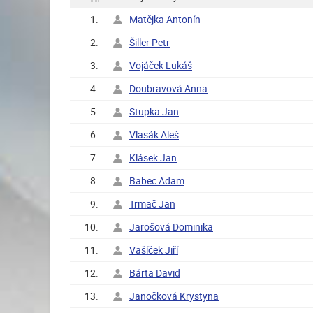
1.
Matějka Antonín
2.
Šiller Petr
3.
Vojáček Lukáš
4.
Doubravová Anna
5.
Stupka Jan
6.
Vlasák Aleš
7.
Klásek Jan
8.
Babec Adam
9.
Trmač Jan
10.
Jarošová Dominika
11.
Vašíček Jiří
12.
Bárta David
13.
Janočková Krystyna