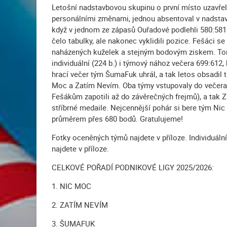
Letošní nadstavbovou skupinu o první místo uzavře
personálními změnami, jednou absentoval v nadstav
když v jednom ze zápasů Ouřadové podlehli 580:581 
čelo tabulky, ale nakonec vyklidili pozice. Fešáci se
naházených kuželek a stejným bodovým ziskem. Tond
individuální (224 b.) i týmový nához večera 699:612, 
hrací večer tým ŠumaFuk uhrál, a tak letos obsadil tř
Moc a Zatím Nevím. Oba týmy vstupovaly do večera s
Fešákům zapotili až do závěrečných frejmů), a tak 
stříbrné medaile. Nejcennější pohár si bere tým Ni
průměrem přes 680 bodů. Gratulujeme!
Fotky oceněných týmů najdete v příloze. Individuáln
najdete v příloze.
CELKOVÉ POŘADÍ PODNIKOVÉ LIGY 2025/2026:
1. NIC MOC
2. ZATÍM NEVÍM
3. ŠUMAFUK