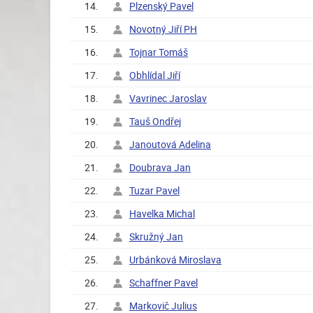
14.
Plzenský Pavel
15.
Novotný Jiří PH
16.
Tojnar Tomáš
17.
Obhlídal Jiří
18.
Vavrinec Jaroslav
19.
Tauš Ondřej
20.
Janoutová Adelina
21.
Doubrava Jan
22.
Tuzar Pavel
23.
Havelka Michal
24.
Skružný Jan
25.
Urbánková Miroslava
26.
Schaffner Pavel
27.
Markovič Julius