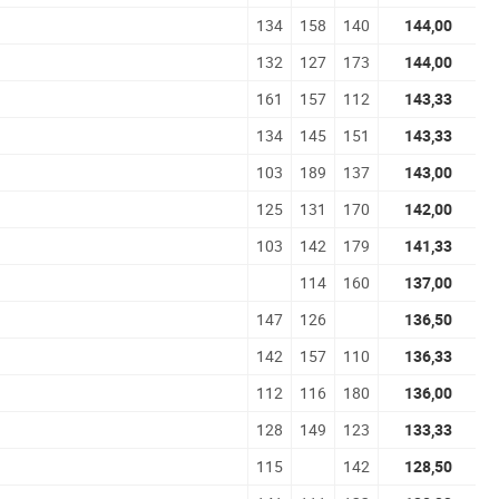
134
158
140
144,00
132
127
173
144,00
161
157
112
143,33
134
145
151
143,33
103
189
137
143,00
125
131
170
142,00
103
142
179
141,33
114
160
137,00
147
126
136,50
142
157
110
136,33
112
116
180
136,00
128
149
123
133,33
115
142
128,50