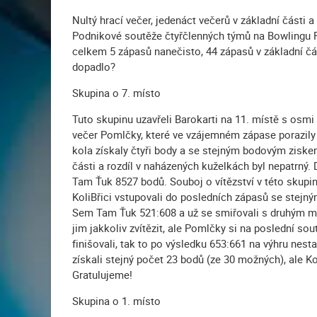
Nultý hrací večer, jedenáct večerů v základní části 
Podnikové soutěže čtyřčlenných týmů na Bowlingu 
celkem 5 zápasů nanečisto, 44 zápasů v základní čás
dopadlo?
Skupina o 7. místo
Tuto skupinu uzavřeli Barokarti na 11. místě s osmi
večer Pomlčky, které ve vzájemném zápase porazily
kola získaly čtyři body a se stejným bodovým ziske
části a rozdíl v naházených kuželkách byl nepatrný
Tam Ťuk 8527 bodů. Souboj o vítězství v této skupin
KoliBřici vstupovali do posledních zápasů se stejnými
Sem Tam Ťuk 521:608 a už se smiřovali s druhým mí
jim jakkoliv zvítězit, ale Pomlčky si na poslední so
finišovali, tak to po výsledku 653:661 na výhru nest
získali stejný počet 23 bodů (ze 30 možných), ale Ko
Gratulujeme!
Skupina o 1. místo