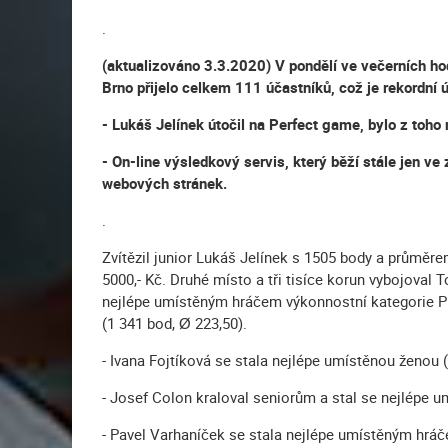
.
(aktualizováno 3.3.2020) V pondělí ve večerních h
Brno přijelo celkem 111 účastníků, což je rekordní ú
- Lukáš Jelínek útočil na Perfect game, bylo z toh
- On-line výsledkový servis, který běží stále jen v
webových stránek.
.
Zvítězil junior Lukáš Jelínek s 1505 body a průměre
5000,- Kč. Druhé místo a tři tisíce korun vybojoval
nejlépe umístěným hráčem výkonnostní kategorie P19
(1 341 bod, Ø 223,50).
- Ivana Fojtíková se stala nejlépe umístěnou ženou (
- Josef Colon kraloval seniorům a stal se nejlépe 
- Pavel Varhaníček se stala nejlépe umístěným hráč