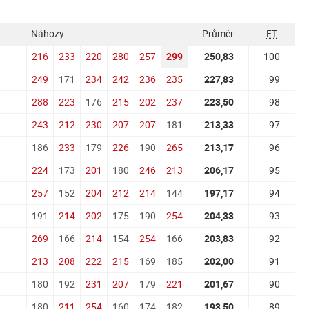
Náhozy
Průměr
FT
216
233
220
280
257
299
250,83
100
249
171
234
242
236
235
227,83
99
288
223
176
215
202
237
223,50
98
243
212
230
207
207
181
213,33
97
186
233
179
226
190
265
213,17
96
224
173
201
180
246
213
206,17
95
257
152
204
212
214
144
197,17
94
191
214
202
175
190
254
204,33
93
269
166
214
154
254
166
203,83
92
213
208
222
215
169
185
202,00
91
180
192
231
207
179
221
201,67
90
180
211
254
160
174
182
193,50
89