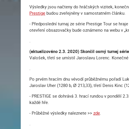
Výsledky jsou načteny do hráčských vizitek, konečné
Prestige
budou zveřejněny v samostatném článku.
- Předposlední turnaj ze série Prestige Tour se hraj
otevření obsazovačky bude oznámeno na webu v „kr
.
(aktualizováno 2.3. 2020) Skončil osmý turnaj série
Valošek, třetí se umístil Jaroslavu Lorenc. Konečné 
.
Po prvém hracím dnu vévodí průběžnému pořadí Luká
Jaroslav Uher (1280 b, Ø 213,33), třetí Denis Kinc (1
- PRESTIGE se dohrává 3. hrací rundou v pondělí 2.3
každé hře.
- Průběžné výsledky naleznete >>
zde
.
.