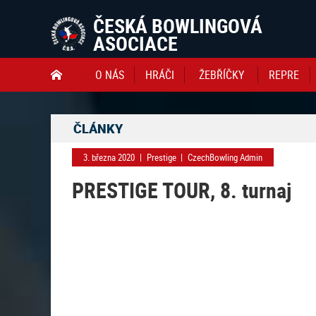
ČESKÁ BOWLINGOVÁ
ASOCIACE
O NÁS
HRÁČI
ŽEBŘÍČKY
REPRE

ČLÁNKY
3. března 2020
|
Prestige
|
CzechBowling Admin
PRESTIGE TOUR, 8. turnaj