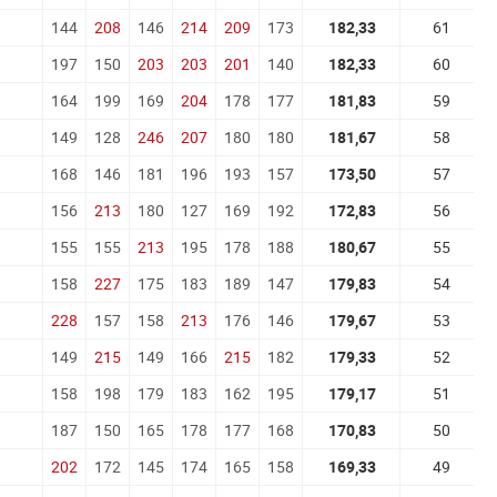
144
208
146
214
209
173
182,33
61
197
150
203
203
201
140
182,33
60
164
199
169
204
178
177
181,83
59
149
128
246
207
180
180
181,67
58
168
146
181
196
193
157
173,50
57
156
213
180
127
169
192
172,83
56
155
155
213
195
178
188
180,67
55
158
227
175
183
189
147
179,83
54
228
157
158
213
176
146
179,67
53
149
215
149
166
215
182
179,33
52
158
198
179
183
162
195
179,17
51
187
150
165
178
177
168
170,83
50
202
172
145
174
165
158
169,33
49