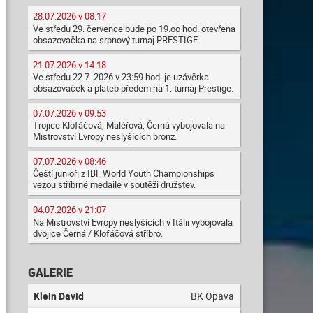
28.07.2026 v 08:17
Ve středu 29. července bude po 19.oo hod. otevřena
obsazovačka na srpnový turnaj PRESTIGE.
21.07.2026 v 14:18
Ve středu 22.7. 2026 v 23:59 hod. je uzávěrka
obsazovaček a plateb předem na 1. turnaj Prestige.
07.07.2026 v 09:53
Trojice Klofáčová, Maléřová, Černá vybojovala na
Mistrovství Evropy neslyšících bronz.
07.07.2026 v 08:46
Čeští junioři z IBF World Youth Championships
vezou stříbrné medaile v soutěži družstev.
04.07.2026 v 21:07
Na Mistrovství Evropy neslyšících v Itálii vybojovala
dvojice Černá / Klofáčová stříbro.
GALERIE
Klein David
BK Opava