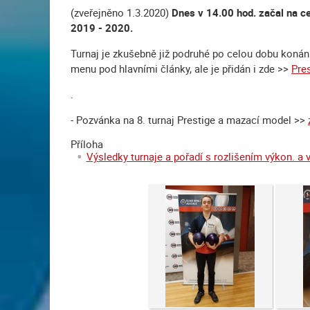
(zveřejněno 1.3.2020)
Dnes v 14.00 hod. začal na ce
2019 - 2020.
Turnaj je zkušebně již podruhé po celou dobu konání
menu pod hlavními články, ale je přidán i zde >>
Pres
.
- Pozvánka na 8. turnaj Prestige a mazací model >>
Příloha
Výsledky turnaje a pořadí s rozlišením výkon. a 