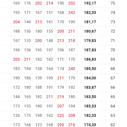
169
176
202
214
190
202
192,17
75
195
171
167
151
168
242
182,33
74
204
149
213
161
170
190
181,17
73
188
150
180
155
200
211
180,67
72
167
133
200
148
213
218
179,83
71
196
156
195
197
196
187
187,83
70
205
211
182
182
171
170
186,83
69
183
194
158
164
174
240
185,50
68
190
186
139
199
211
179
184,00
67
172
180
188
191
179
192
183,67
66
144
165
182
211
219
180
183,50
65
173
155
180
191
207
194
183,33
64
126
175
198
162
225
208
182,33
63
173
166
123
168
200
216
174,33
62