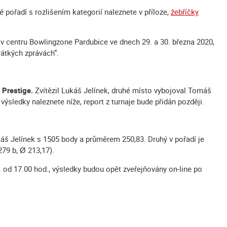
 pořadí s rozlišením kategorií naleznete v příloze,
žebříčky
e v centru Bowlingzone Pardubice ve dnech 29. a 30. března 2020,
átkých zprávách“.
 Prestige.
Zvítězil Lukáš Jelínek, druhé místo vybojoval Tomáš
výsledky naleznete níže, report z turnaje bude přidán později.
š Jelínek s 1505 body a průměrem 250,83. Druhý v pořadí je
279 b, Ø 213,17).
. od 17.00 hod., výsledky budou opět zveřejňovány on-line po