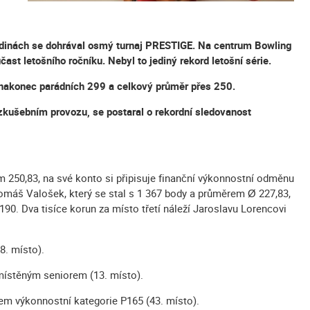
odinách se dohrával osmý turnaj PRESTIGE. Na centrum Bowling
čast letošního ročníku. Nebyl to jediný rekord letošní série.
o nakonec parádních 299 a celkový průměr přes 250.
e zkušebním provozu, se postaral o rekordní sledovanost
m 250,83, na své konto si připisuje finanční výkonnostní odměnu
 Tomáš Valošek, který se stal s 1 367 body a průměrem Ø 227,83,
0. Dva tisíce korun za místo třetí náleží Jaroslavu Lorencovi
8. místo).
umístěným seniorem (13. místo).
em výkonnostní kategorie P165 (43. místo).