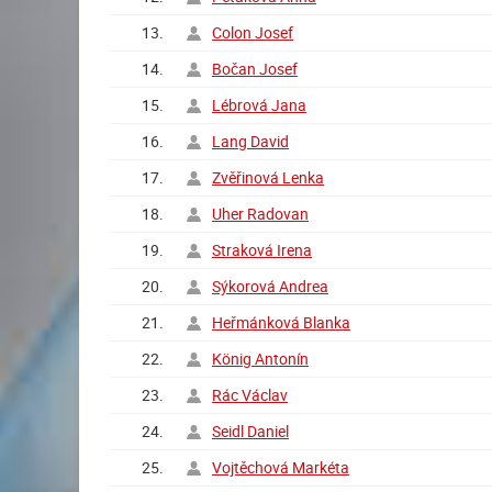
13.
Colon Josef
14.
Bočan Josef
15.
Lébrová Jana
16.
Lang David
17.
Zvěřinová Lenka
18.
Uher Radovan
19.
Straková Irena
20.
Sýkorová Andrea
21.
Heřmánková Blanka
22.
König Antonín
23.
Rác Václav
24.
Seidl Daniel
25.
Vojtěchová Markéta