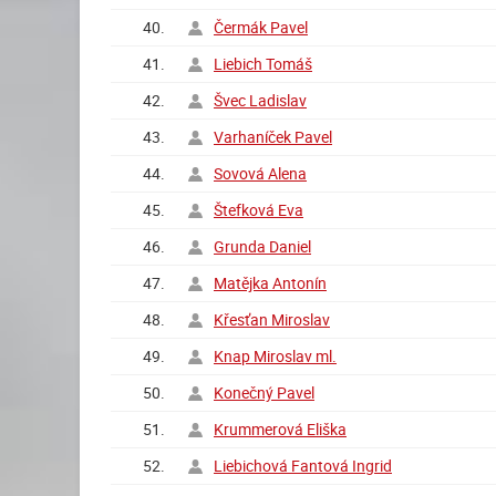
40.
Čermák Pavel
41.
Liebich Tomáš
42.
Švec Ladislav
43.
Varhaníček Pavel
44.
Sovová Alena
45.
Štefková Eva
46.
Grunda Daniel
47.
Matějka Antonín
48.
Křesťan Miroslav
49.
Knap Miroslav ml.
50.
Konečný Pavel
51.
Krummerová Eliška
52.
Liebichová Fantová Ingrid