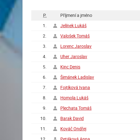
P.
Příjmení a jméno
1.
Jelínek Lukáš
2.
Valošek Tomáš
3.
Lorenc Jaroslav
4.
Uher Jaroslav
5.
Kinc Denis
6.
Šimánek Ladislav
7.
Fojtíková Ivana
8.
Homola Lukáš
9.
Plechata Tomáš
10.
Barak David
11.
Kováč Ondřej
12.
Petáková Anna