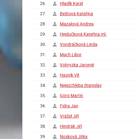
26.
Hladík Karel
27.
Beštová Kateřina
28.
Mazalová Andrea
29.
Hejdučková Kateřina ml.
30.
Vondráčková Linda
31.
Mach Libor
32.
Vohryzka Jaromír
33.
Hasník Vít
34.
Nejezchleba Stanislav
35.
Görg Martin
36.
Fidra Jan
37.
Vrážel Jiří
38.
Hindrák Jiří
39.
Nosková Jitka