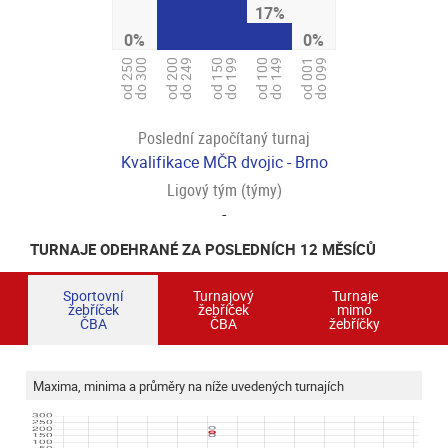
17%
0%
0%
od 200
do 249
od 250
do 300
od 150
do 199
od 001
do 099
od 100
do 149
Poslední započítaný turnaj
Kvalifikace MČR dvojic - Brno
Ligový tým (týmy)
-
TURNAJE ODEHRANÉ ZA POSLEDNÍCH 12 MĚSÍCŮ
Sportovní
Turnajový
Turnaje
žebříček
žebříček
mimo
ČBA
ČBA
žebříčky
Maxima, minima a průměry na níže uvedených turnajích