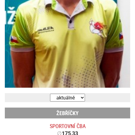
ŽEBŘÍČKY
SPORTOVNÍ ČBA
∅
175,33