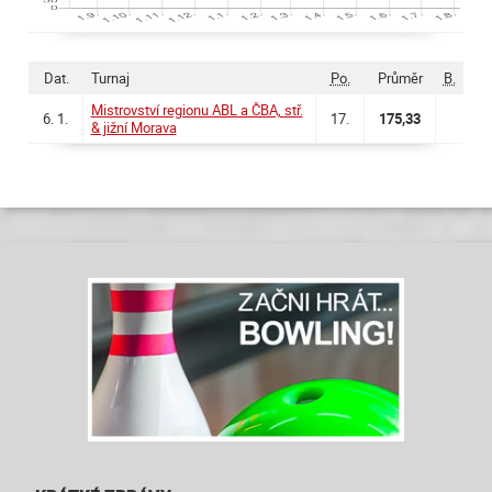
Dat.
Turnaj
Po.
Průměr
B.
Mistrovství regionu ABL a ČBA, stř.
6. 1.
17.
175,33
& jižní Morava