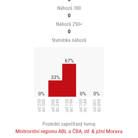
Náhozů 300
0
Náhozů 250+
0
Statistika náhozů
67%
33%
0%
0%
0%
od 200
do 249
od 250
do 300
od 100
do 149
od 001
do 099
od 150
do 199
Poslední započítaný turnaj
Mistrovství regionu ABL a ČBA, stř. & jižní Morava