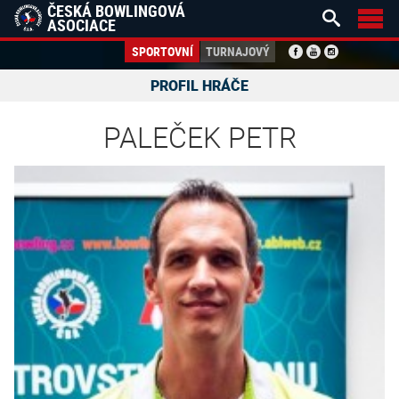
ČESKÁ BOWLINGOVÁ


ASOCIACE
SPORTOVNÍ
TURNAJOVÝ
PROFIL HRÁČE
PALEČEK PETR