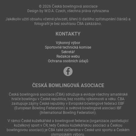
© 2026 Česká bowlingová asociace
Design by W.D.A. Czech, všechna práva vyhrazena
Jakékoliv užití obsahu včetně převzetí, šíření či dalšího zpřístupnění článků a
fotografií je bez souhlasu ČBA zakázáno.
KONTAKTY
Výkonný výbor
Sportovně technická komise
Sekretář
Redakce webu
Ochrana osobních údajů
ČESKÁ BOWLINGOVÁ ASOCIACE
Česká bowlingová asociace (ČBA) sdružuje a eviduje všechny amatérské
hráče bowlingu v České republice, bez rozdílu výkonnosti a věku. ČBA
zastupuje zájmy České republiky v Evropské bowlingové federaci EBF
(European Bowling Federation) a světové bowlingové asociaci IBF
(International Bowling Federation).
V rámci České kuželkářské a bowlingové federace (organizace zastřešující
kuželkový sport v ČR, tedy Českou kuželkářskou asociaci a Českou
bowlingovou asociaci) je ČBA také začleněna v České unii sportu a Českém
olympijském výboru.