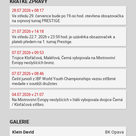
KRÁTKÉ ZPRÁVY
28.07.2026 v 08:17
Ve středu 29. července bude po 19.oo hod. otevřena obsazovačka
na srpnový turnaj PRESTIGE.
21.07.2026 v 14:18
Ve středu 22.7. 2026 v 23:59 hod. je uzávěrka obsazovaček a
plateb předem na 1. turnaj Prestige.
07.07.2026 v 09:53
Trojice Klofáčová, Maléřová, Černá vybojovala na Mistrovství
Evropy neslyšících bronz.
07.07.2026 v 08:46
Čeští junioři z IBF World Youth Championships vezou stříbrné
medaile v soutěži družstev.
04.07.2026 v 21:07
Na Mistrovství Evropy neslyšících v Itálii vybojovala dvojice Černá
/ Klofáčová stříbro.
GALERIE
Klein David
BK Opava