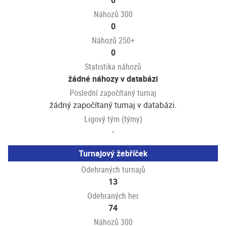
0
Náhozů 300
0
Náhozů 250+
0
Statistika náhozů
žádné náhozy v databázi
Poslední započítaný turnaj
žádný započítaný turnaj v databázi.
Ligový tým (týmy)
-
Turnajový žebříček
Odehraných turnajů
13
Odehraných her
74
Náhozů 300