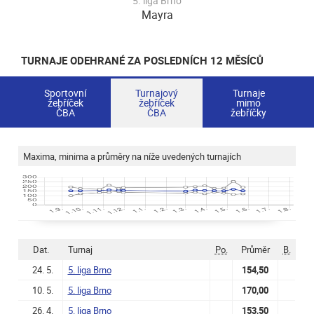
5. liga Brno
Mayra
TURNAJE ODEHRANÉ ZA POSLEDNÍCH 12 MĚSÍCŮ
Sportovní
Turnajový
Turnaje
žebříček
žebříček
mimo
ČBA
ČBA
žebříčky
Maxima, minima a průměry na níže uvedených turnajích
Dat.
Turnaj
Po.
Průměr
B.
24. 5.
5. liga Brno
154,50
10. 5.
5. liga Brno
170,00
26. 4.
5. liga Brno
153,50