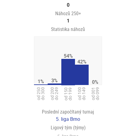
0
Náhozů 250+
1
Statistika náhozů
54%
42%
3%
1%
0%
od 250
do 300
od 200
do 249
od 001
do 099
od 100
do 149
od 150
do 199
Poslední započítaný turnaj
5. liga Brno
Ligový tým (týmy)