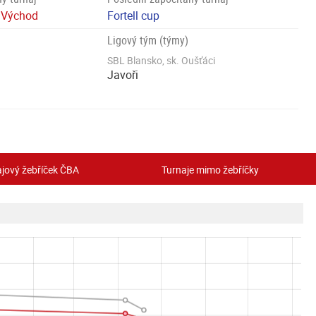
- Východ
Fortell cup
Ligový tým (týmy)
SBL Blansko, sk. Oušťáci
Javoři
jový žebříček ČBA
Turnaje mimo žebříčky