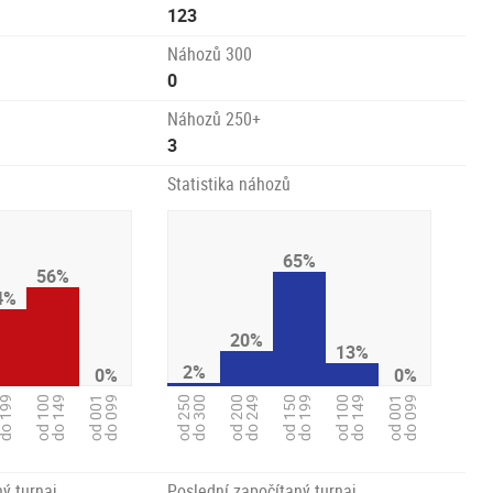
123
Náhozů 300
0
Náhozů 250+
3
Statistika náhozů
65%
56%
4%
20%
13%
2%
0%
0%
od 100
do 149
od 100
do 149
od 001
do 099
od 200
do 249
od 150
do 199
od 001
do 099
od 250
do 300
o 199
ý turnaj
Poslední započítaný turnaj