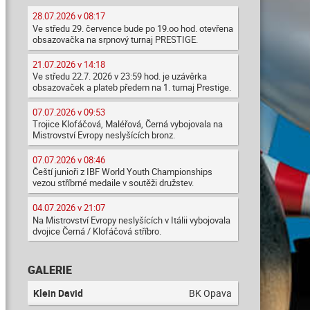
28.07.2026 v 08:17
Ve středu 29. července bude po 19.oo hod. otevřena
obsazovačka na srpnový turnaj PRESTIGE.
21.07.2026 v 14:18
Ve středu 22.7. 2026 v 23:59 hod. je uzávěrka
obsazovaček a plateb předem na 1. turnaj Prestige.
07.07.2026 v 09:53
Trojice Klofáčová, Maléřová, Černá vybojovala na
Mistrovství Evropy neslyšících bronz.
07.07.2026 v 08:46
Čeští junioři z IBF World Youth Championships
vezou stříbrné medaile v soutěži družstev.
04.07.2026 v 21:07
Na Mistrovství Evropy neslyšících v Itálii vybojovala
dvojice Černá / Klofáčová stříbro.
GALERIE
Klein David
BK Opava