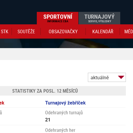
SPORTOVNÍ
TURNAJOVÝ
INFORMACE CBA
SERVIS, VÝSLEDKY
STK
SOUTĚŽE
OBSAZOVAČKY
KALENDÁŘ
MÉD
aktuálně
STATISTIKY ZA POSL. 12 MĚSÍCŮ
ek
Turnajový žebříček
ů
Odehraných turnajů
21
Odehraných her