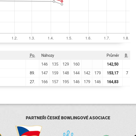
Po.
Náhozy
Průměr
B.
146
135
129
160
142,50
89.
147
159
148
144
142
179
153,17
7
27.
166
157
195
146
179
146
164,83
PARTNEŘI ČESKÉ BOWLINGOVÉ ASOCIACE