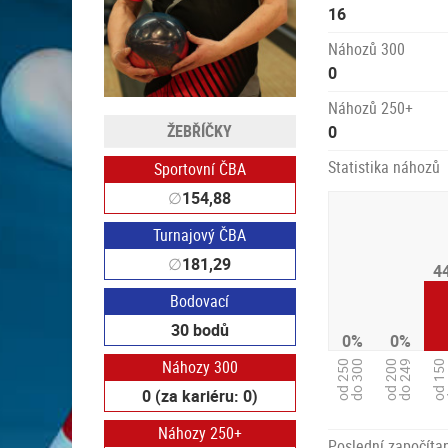
16
Náhozů 300
0
Náhozů 250+
ŽEBŘÍČKY
0
Statistika náhozů
Sportovní ČBA
∅
154,88
Turnajový ČBA
∅
181,29
4
Bodovací
30 bodů
0%
0%
Náhozy 300
od 250
do 300
od 200
do 249
od 150
d
0 (za kariéru: 0)
Náhozy 250+
Poslední započítan