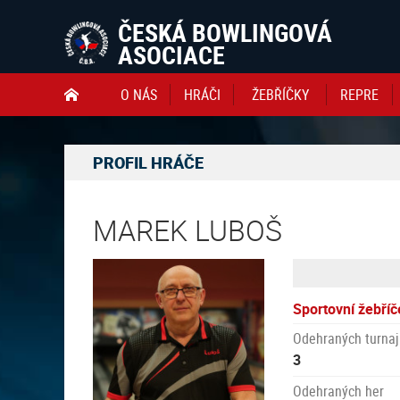
ČESKÁ BOWLINGOVÁ
ASOCIACE
O NÁS
HRÁČI
ŽEBŘÍČKY
REPRE

PROFIL HRÁČE
MAREK LUBOŠ
Sportovní žebříč
Odehraných turnaj
3
Odehraných her