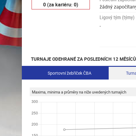
0 (za kariéru: 0)
žádný započítaný
Ligový tým (týmy)
-
TURNAJE ODEHRANÉ ZA POSLEDNÍCH 12 MĚSÍCŮ
Sportovní žebříček ČBA
Turna
Maxima, minima a průměry na níže uvedených turnajích