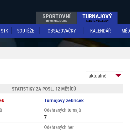
SPORTOVNÍ
TURNAJOVÝ
INFORMACE CBA
SERVIS, VÝSLEDKY
STK
SOUTĚŽE
OBSAZOVAČKY
KALENDÁŘ
MÉD
aktuálně
STATISTIKY ZA POSL. 12 MĚSÍCŮ
ek
Turnajový žebříček
ů
Odehraných turnajů
7
Odehraných her