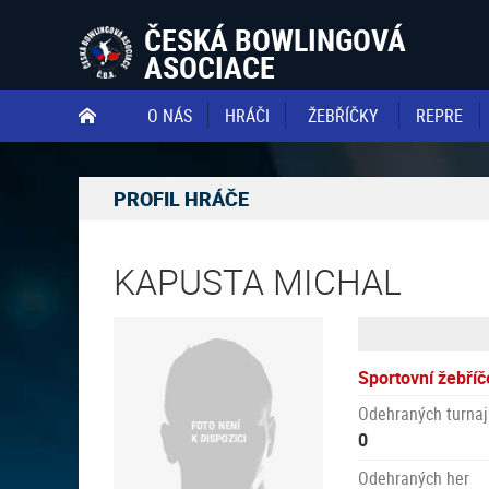
ČESKÁ BOWLINGOVÁ
ASOCIACE
O NÁS
HRÁČI
ŽEBŘÍČKY
REPRE

PROFIL HRÁČE
KAPUSTA MICHAL
Sportovní žebříč
Odehraných turnaj
0
Odehraných her