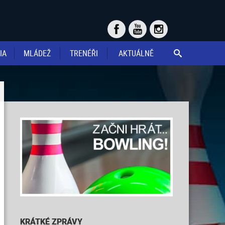
IA
MLÁDEŽ
TRENÉŘI
AKTUÁLNĚ

KRÁTKÉ ZPRÁVY