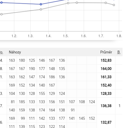
o.
Náhozy
Průměr
B.
4.
163
180
125
146
167
136
152,83
8.
167
167
190
177
148
135
164,00
1.
163
162
147
174
186
136
161,33
169
152
134
140
167
152,40
3.
104
130
128
155
129
124
128,33
81
185
133
133
156
151
107
108
124
7.
136,38
1
140
159
138
174
164
138
91
169
99
111
142
133
177
141
145
152
6.
132,87
111
139
115
123
122
114