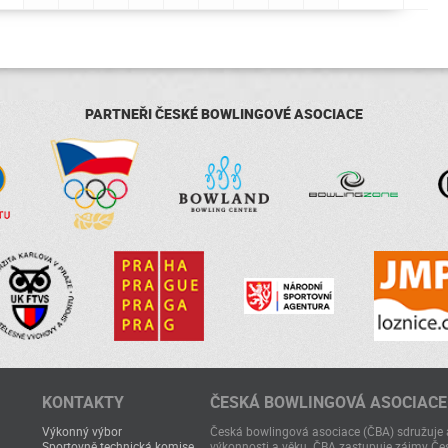
PARTNEŘI ČESKÉ BOWLINGOVÉ ASOCIACE
KONTAKTY
ČESKÁ BOWLINGOVÁ ASOCIACE
Výkonný výbor
Česká bowlingová asociace (ČBA) sdružuje a
Sportovně technická komise
výkonnosti a věku. ČBA zastupuje zájmy Čes