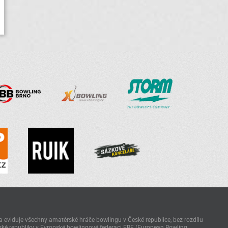
 eviduje všechny amatérské hráče bowlingu v České republice, bez rozdílu
ké republiky v Evropské bowlingové federaci EBF (European Bowling