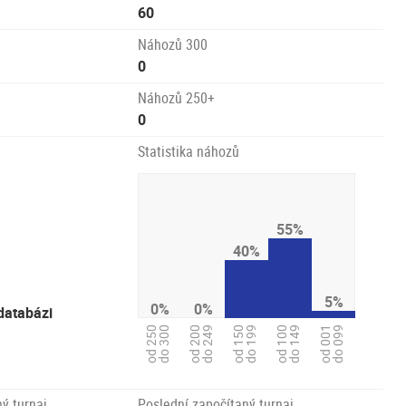
60
Náhozů 300
0
Náhozů 250+
0
Statistika náhozů
55%
40%
5%
0%
0%
databázi
od 250
do 300
od 200
do 249
od 150
do 199
od 100
do 149
od 001
do 099
ý turnaj
Poslední započítaný turnaj