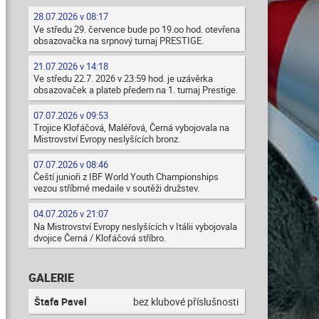
28.07.2026 v 08:17
Ve středu 29. července bude po 19.oo hod. otevřena
obsazovačka na srpnový turnaj PRESTIGE.
21.07.2026 v 14:18
Ve středu 22.7. 2026 v 23:59 hod. je uzávěrka
obsazovaček a plateb předem na 1. turnaj Prestige.
07.07.2026 v 09:53
Trojice Klofáčová, Maléřová, Černá vybojovala na
Mistrovství Evropy neslyšících bronz.
07.07.2026 v 08:46
Čeští junioři z IBF World Youth Championships
vezou stříbrné medaile v soutěži družstev.
04.07.2026 v 21:07
Na Mistrovství Evropy neslyšících v Itálii vybojovala
dvojice Černá / Klofáčová stříbro.
GALERIE
Štafa Pavel
bez klubové příslušnosti