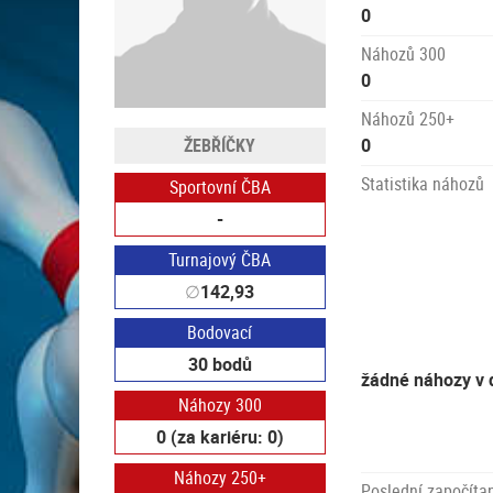
0
Náhozů 300
0
Náhozů 250+
ŽEBŘÍČKY
0
Statistika náhozů
Sportovní ČBA
-
Turnajový ČBA
∅
142,93
Bodovací
30 bodů
žádné náhozy v 
Náhozy 300
0 (za kariéru: 0)
Náhozy 250+
Poslední započítan